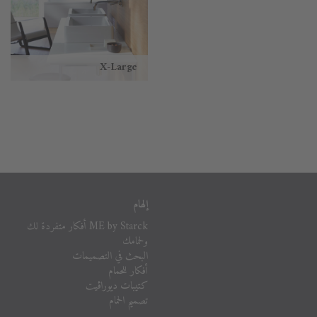
X-Large
إلهام
ME by Starck أفكار متفردة لك
ولحمامك
البحث في التصميمات
أفكار للحمام
كتيبات ديوراڨيت
تصميم الحمام