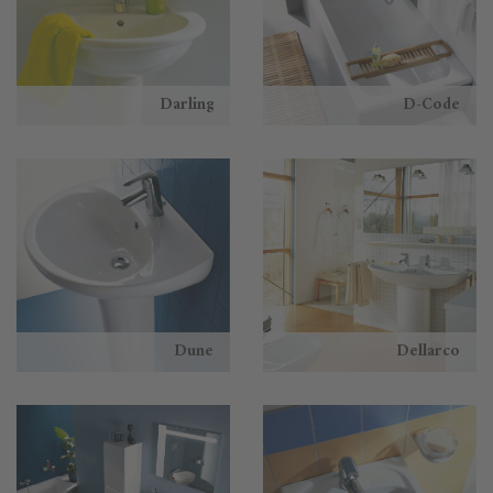
Darling
D-Code
Dune
Dellarco