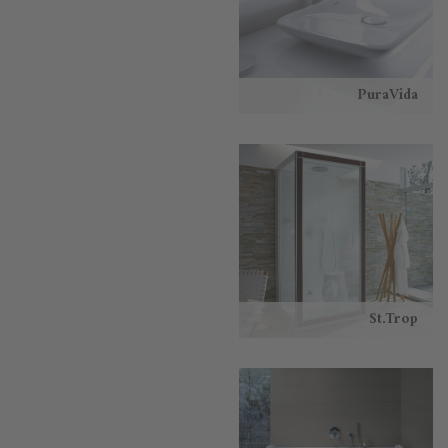
PuraVida
St.Trop