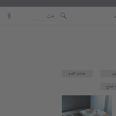
بحث
اول
حمامات القدم
 المساج