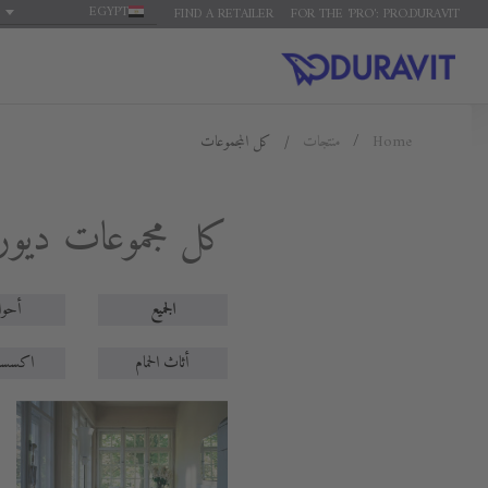
EGYPT
FIND A RETAILER
FOR THE 'PRO': PRO.DURAVIT
كل المجموعات
منتجات
Home
كل مجموعات ديور
الجميع
أحو
أثاث الحمام
اكسسو