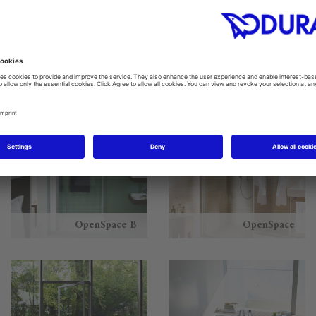
L-Cube
Ketho
OpenSpace B
OpenSpace