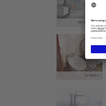
ME by Starck
Orchidee