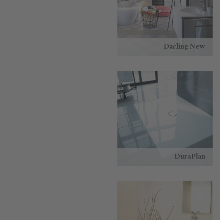
Darling New
DuraPlan