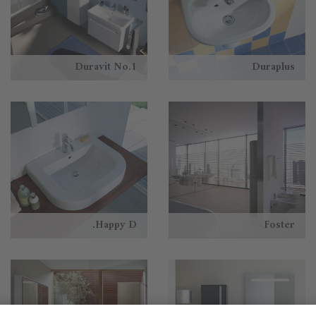
Duravit No.1
Duraplus
Happy D.
Foster