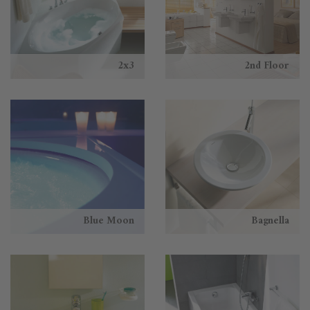
2x3
2nd Floor
Blue Moon
Bagnella