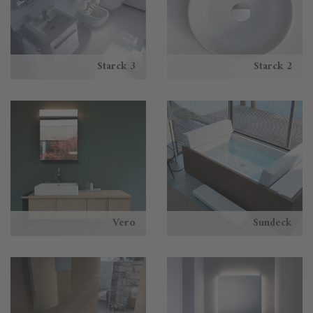
Starck 3
Starck 2
Vero
Sundeck