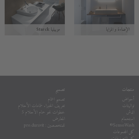
الإضاءة و المرايا
موبيليا Starck
منتجات
تصميم
أحواض
تصميم الحمام
تواليتات
تعريف الخبراء لحمامات الأحلام
الدش
خطوات نحو حمام الأحلام 5
استحمام
المعارض
للمتخصصين : pro.duravit
SensoWash®
كل المجموعات
كل التصنيفات