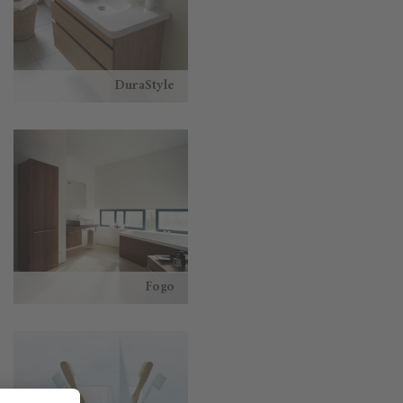
DuraStyle
Fogo