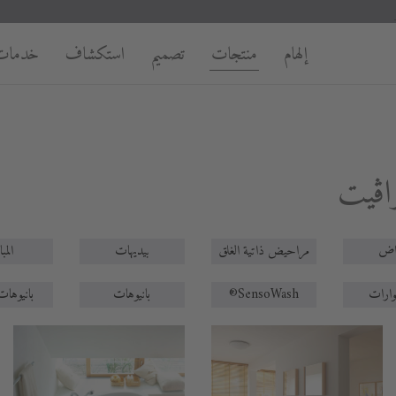
إلهام
منتجات
تصميم
استكشاف
خدمات
اڨيت
اض
مراحيض ذاتية الغلق
بيديهات
المب
بانيوهات
بانيوهات
SensoWash®
ارات