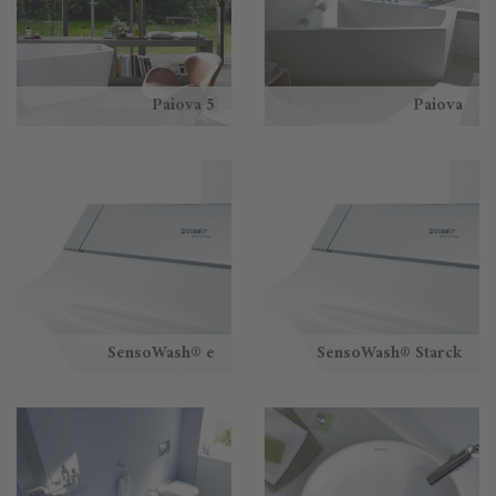
Paiova 5
Paiova
SensoWash® e
SensoWash® Starck