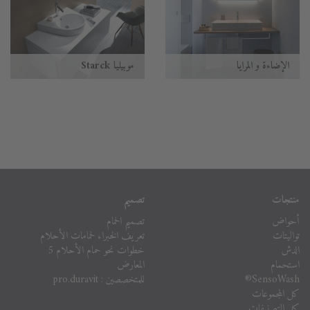
الإضاءة و المرايا
موبيليا Starck
منتجات
تصميم
أحواض
تصميم الحمام
تواليتات
تعريف الخبراء لحمامات الأحلام
الدش
خطوات نحو حمام الأحلام 5
استحمام
المعارض
للمتخصصين : pro.duravit
SensoWash®
كل المجموعات
كل التصنيفات