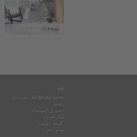
X-Large
إلهام
ME by Starck أفكار متفردة لك
ولحمامك
البحث في التصميمات
أفكار للحمام
كتيبات ديوراڨيت
تصميم الحمام