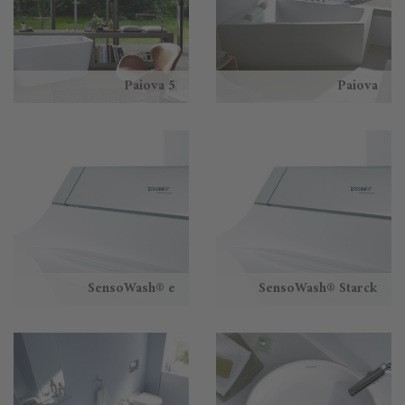
Paiova 5
Paiova
SensoWash® e
SensoWash® Starck