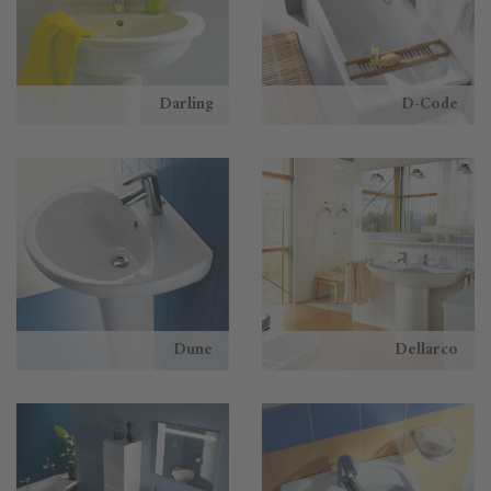
Darling
D-Code
Dune
Dellarco