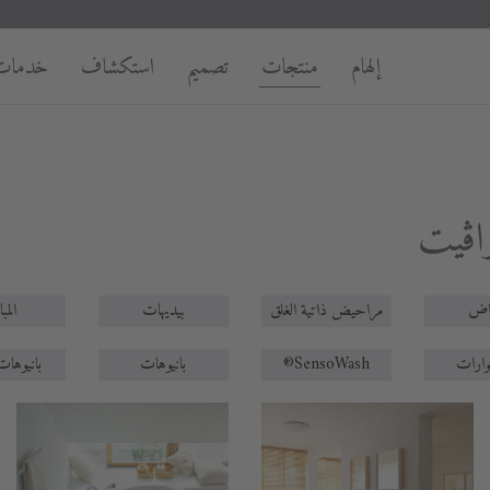
إلهام
منتجات
تصميم
استكشاف
خدمات
اڨيت
اض
مراحيض ذاتية الغلق
بيديهات
المب
بانيوهات
بانيوهات
SensoWash®
ارات