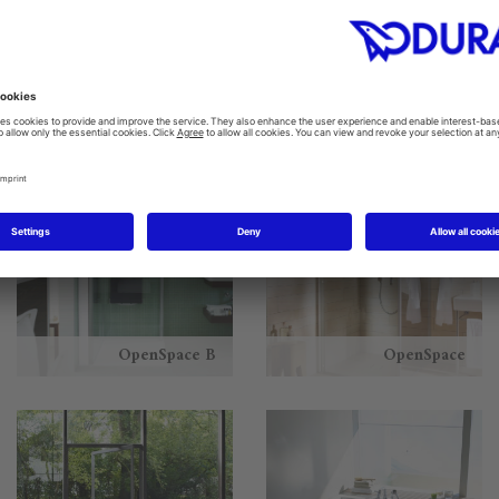
L-Cube
Ketho
OpenSpace B
OpenSpace