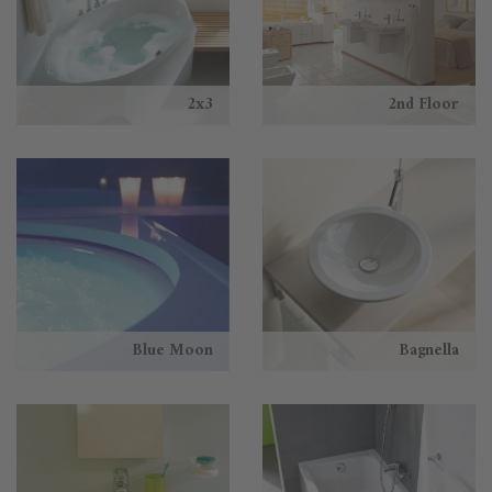
2x3
2nd Floor
Blue Moon
Bagnella