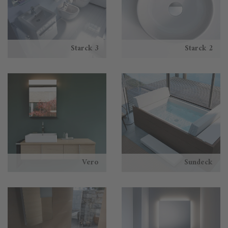
Starck 3
Starck 2
Vero
Sundeck