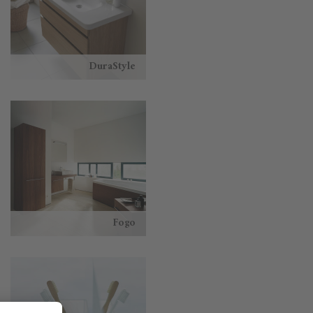
DuraStyle
Fogo