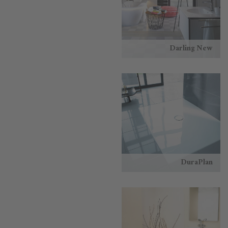
Darling New
DuraPlan