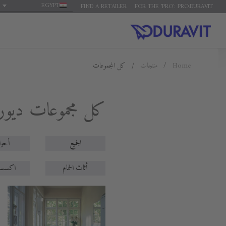
EGYPT
FIND A RETAILER
FOR THE 'PRO': PRO.DURAVIT
كل المجموعات
منتجات
Home
كل مجموعات ديور
الجميع
أحو
أثاث الحمام
اكسسو