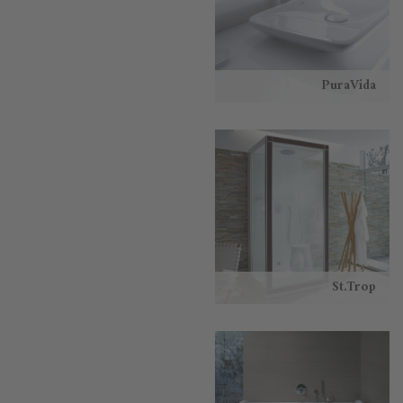
PuraVida
St.Trop