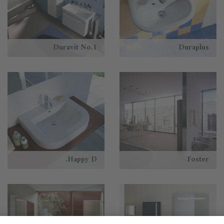
Duravit No.1
Duraplus
Happy D.
Foster