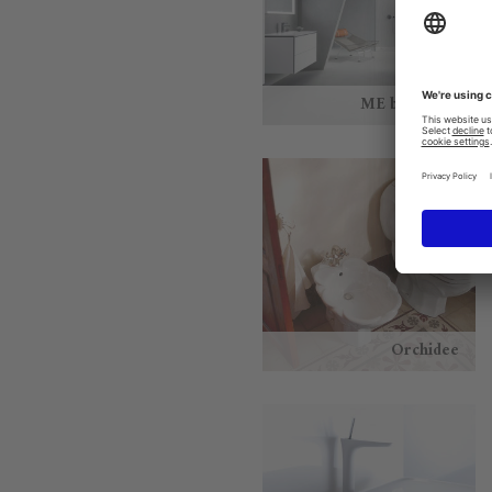
ME by Starck
Orchidee