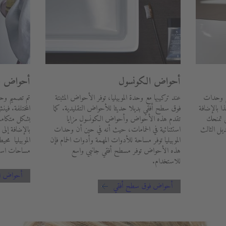
أحواض الم
أحواض الكونسول
ع وحدات
تم تصميم وحد
عند تركيبها مع وحدة الموبيليا، توفر الأحواض المثبتة
ا بالإضافة
المختلفة. فين
فوق سطح أفقي بديلا حديثا للأحواض التقليدية. كما
ي تمنحك
بشكل متكامل.
تقدم هذه الأحواض وأحواض الكونسول مزايا
ديل الثالث
بالإضافة إل
استثنائية في الحمامات، حيث أنه في حين أن وحدات
الموبيليا مح
الموبيليا توفر مساحة للأدوات المهمة وأدوات الحمام فإن
مساحات است
هذه الأحواض توفر مسطح أفقي جانبي واسع
للاستخدام.
أحواض الم
أحواض فوق سطح أفقي