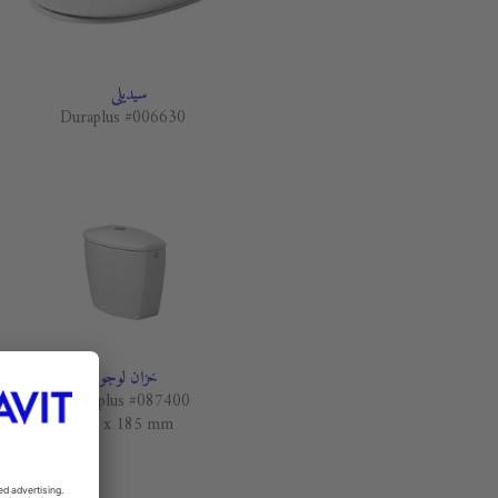
سيديلي
Duraplus #006630
خزان لوجو
Duraplus #087400
420 x 185 mm