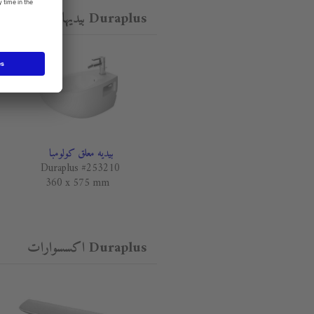
Duraplus بيديهات
بيديه معلق كولومبا
Duraplus #253210
360 x 575 mm
Duraplus اكسسوارات