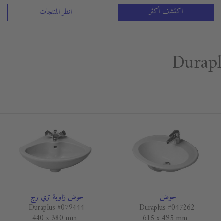
اكتشف أكثر
انظر المنتجات
حوض
حوض زاوية تري برج
Duraplus #079444
Duraplus #047262
440 x 380 mm
615 x 495 mm