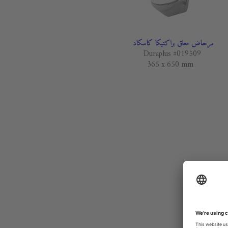
مرحاض معلق براكتيكا كاسكاد
Duraplus #019509
365 x 650 mm