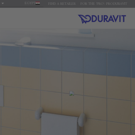
EGYPT
FIND A RETAILER
FOR THE 'PRO': PRO.DURAVIT