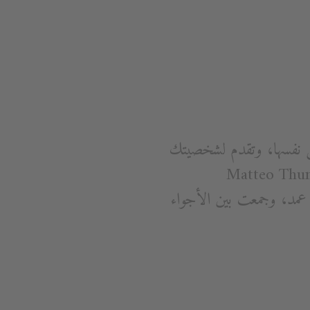
عكس نفسها، وتقدم لشخصيتك
ساحة للقيام بالأشياء بنفسك. مثل DuraStyle: صُممت بواسطة Matteo Thun &
عن عمد، وجمعت بين الأجواء