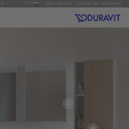
EGYPT
FIND A RETAILER
FOR THE 'PRO': PRO.DURAVIT