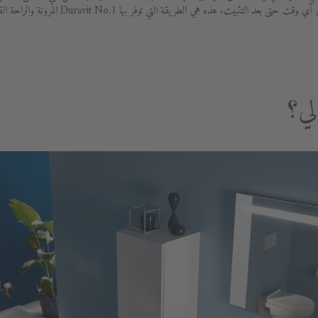
التثبيت. هذه هي الطريقة التي توفر بها Duravit No.1 المرونة والراحة القصوى.
لي؟