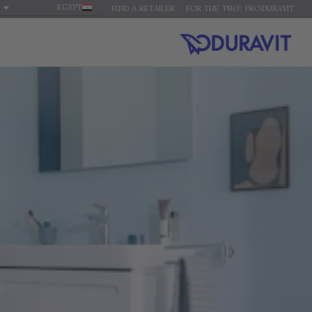
EGYPT
FIND A RETAILER
FOR THE 'PRO': PRO.DURAVIT