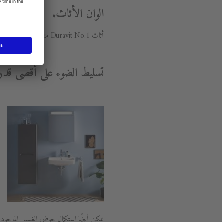
الوان الأثاث.
أثاث Duravit No.1 متوفر بالوان بيضاء مط (18) وجرافيت مط (49)
تسليط الضوء على أقصى قدر 
يمكن أيضًا استكمال حوض الغسيل الموجود ف