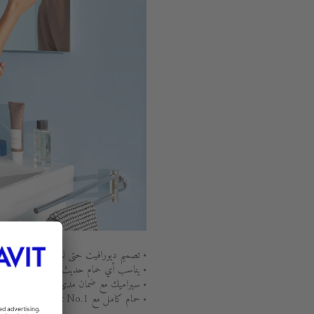
• تصميم ديورافيت حتى للميزانية الصغيرة
• يناسب أي حمام حديث
• سيراميك مع ضمان مدى الحياة ، جودة استث
• حمام كامل مع Duravit No.1 - أثاث وسيراميك وأحواض استحمام وتركيبات