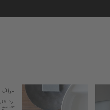
حواف دق
حوض الكاونت