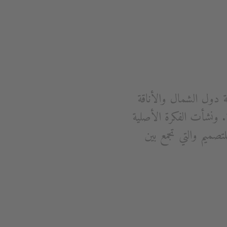
والذي صممته Cecilie Manz يجمع بين بساطة دول الشمال والأناقة
افه الدقيقة والواضحة. ونشأت الفكرة الأصلية
تصميم والتي تجمع بين