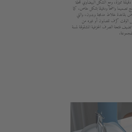
يقة مميزة، ومع الشكل البيضاوي للحلة
نتج تصميما واضحا ودقيقا بشكل خاص. كما
اض بقاعدة خلاط مدمجة وبدون، والتي
 الوقت كرف للصابون أو غيره من
 تضيف فتحة الصرف الخزفية المشقوقة لمسة
للمجموعة.