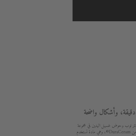
يقة، وأشكال واضحة
ر توب وحوض غسيل اليدين في مجموعة
Luv مصنع من DuraCeram®، وهي مادة تستخدم