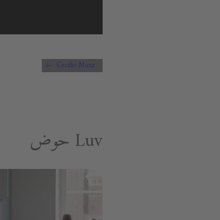
Cecilie Manz
Luv حوض