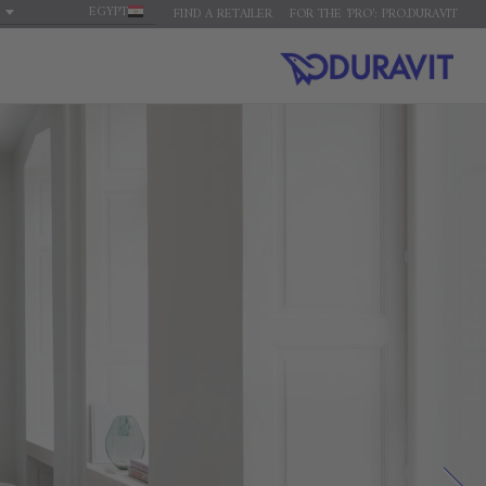
EGYPT
FIND A RETAILER
FOR THE 'PRO': PRO.DURAVIT