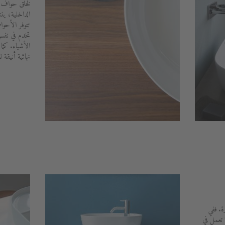
لخلق حواف دق
الداخلية، ي
تتوفر الأحو
تخدم في نفس
الأشياء. كما
نهائية أنيقة 
يرة. ففي
تعمل في