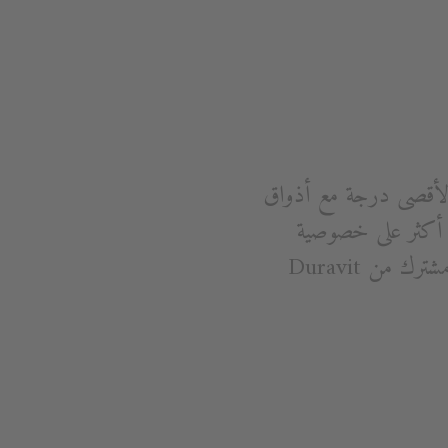
لأقصى درجة مع أذواق
يز أكثر على خصوصية
المستخدمين ورغباتهم الفردية. ME by Starck: مجموعة من الحمامات الجديدة بتصميم مشترك من Duravit