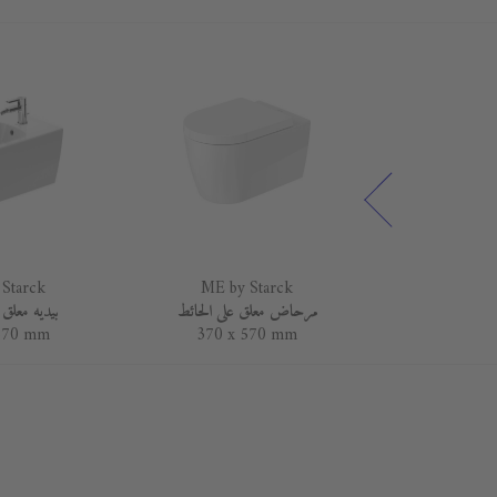
Starck
ME by Starck
ME by 
1030 x
مرحاض معلق على الحائط
بيديه معلق 
570 mm
370 x 570 mm