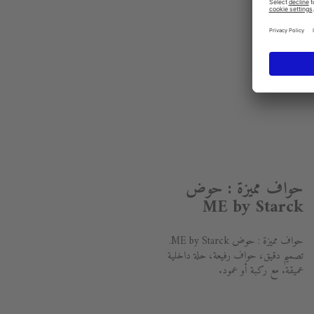
حواف مميزة : حوض
ME by Starck
حواف مميزة : حوض ME by Starck.
تصميم دقيق، حواف رفيعة، حلة داخلية
عميقة. مع ركبة أو عمود.