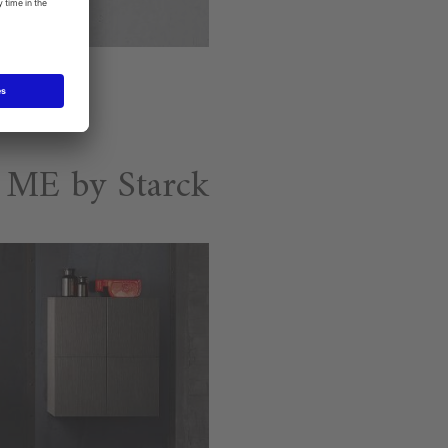
ME by Starck حوض