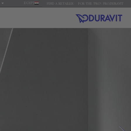
EGYPT
FIND A RETAILER
FOR THE 'PRO': PRO.DURAVIT