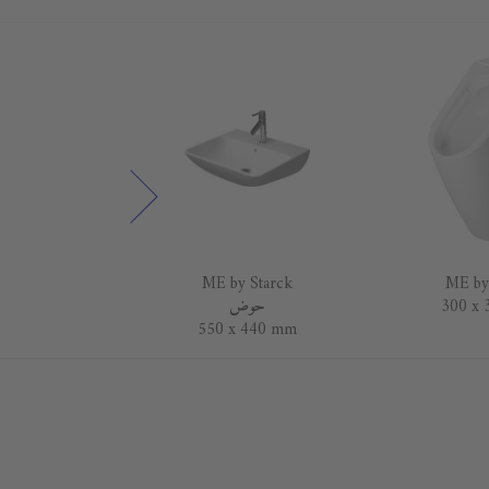
 Starck
ME by Starck
ME by
300 x
حوض
 490 mm
550 x 440 mm