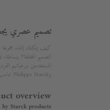
تصميم عصري يجع
كيف يمكنك إنشاء مجموعة 
التصميم المختلفة؟ ببساطة، 
وPhilippe Starck تناسب كل الأذواق والتصميمات.
uct overview
 by Starck products ➝