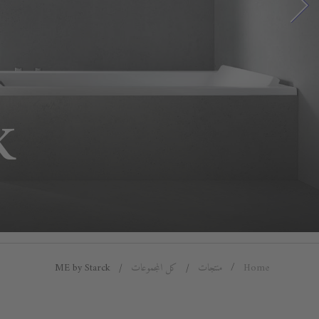
K
Home
منتجات
كل المجموعات
ME by Starck