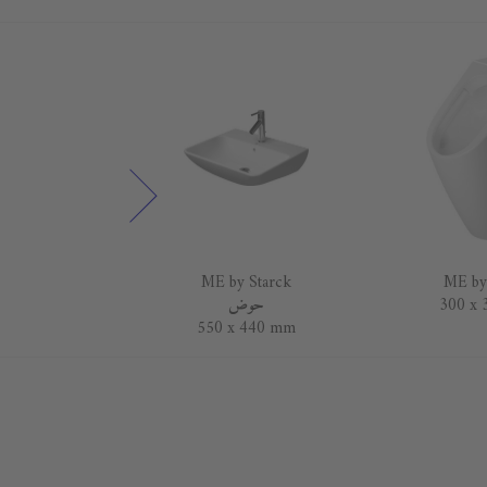
 Starck
ME by Starck
ME by
300 x
حوض
 490 mm
550 x 440 mm