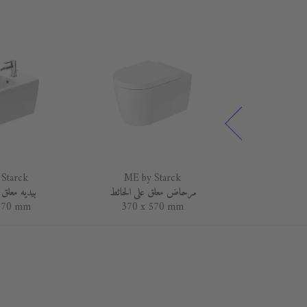
Starck
ME by Starck
ME by 
1030 x
مرحاض معلق على الحائط
بيديه معلق 
570 mm
370 x 570 mm