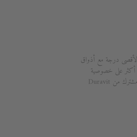
لأقصى درجة مع أذواق
يز أكثر على خصوصية
المستخدمين ورغباتهم الفردية. ME by Starck: مجموعة من الحمامات الجديدة بتصميم مشترك من Duravit