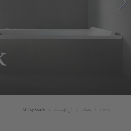
K
Home
منتجات
كل المجموعات
ME by Starck