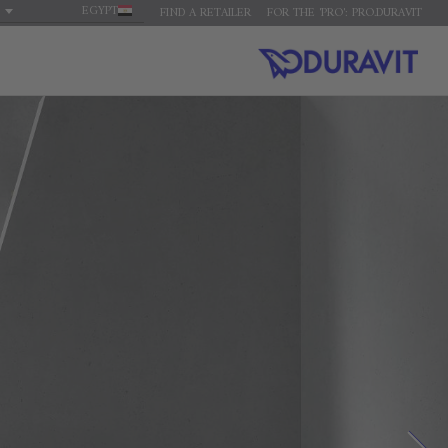
EGYPT
FIND A RETAILER
FOR THE 'PRO': PRO.DURAVIT