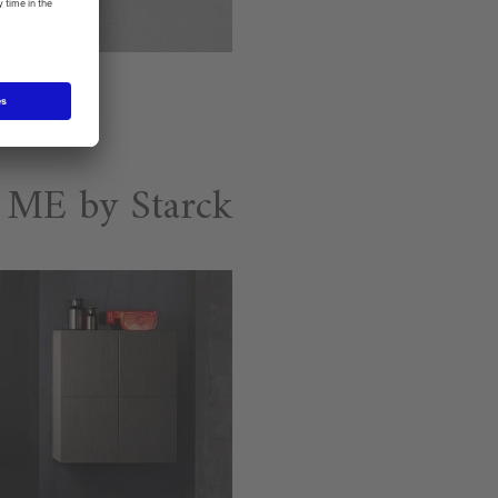
ME by Starck حوض