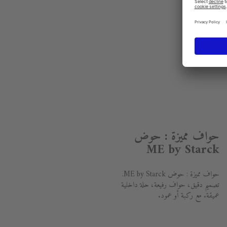
حواف مميزة : حوض
ME by Starck
حواف مميزة : حوض ME by Starck.
تصميم دقيق، حواف رفيعة، حلة داخلية
عميقة. مع ركبة أو عمود.