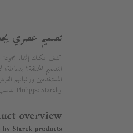
تصميم عصري يجع
كيف يمكنك إنشاء مجموعة 
التصميم المختلفة؟ ببساطة، 
وPhilippe Starck تناسب كل الأذواق والتصميمات.
uct overview
 by Starck products ➝