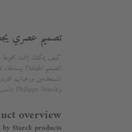
تصميم عصري يجع
كيف يمكنك إنشاء مجموعة 
التصميم المختلفة؟ ببساطة، 
وPhilippe Starck تناسب كل الأذواق والتصميمات.
uct overview
 by Starck products ➝