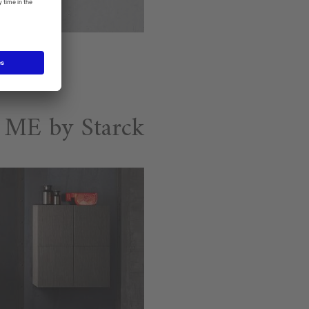
ME by Starck حوض