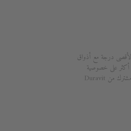
لأقصى درجة مع أذواق
يز أكثر على خصوصية
المستخدمين ورغباتهم الفردية. ME by Starck: مجموعة من الحمامات الجديدة بتصميم مشترك من Duravit