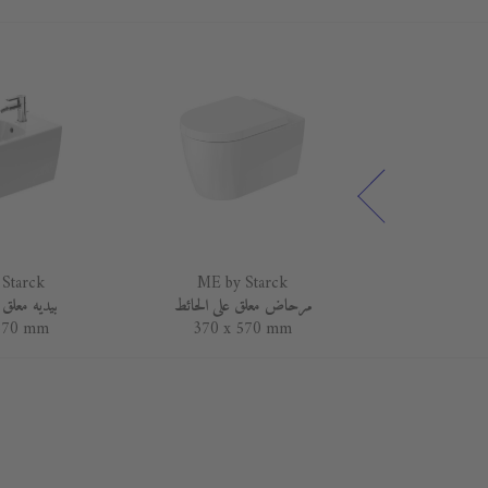
Starck
ME by Starck
ME by 
1030 x
مرحاض معلق على الحائط
بيديه معلق 
570 mm
370 x 570 mm