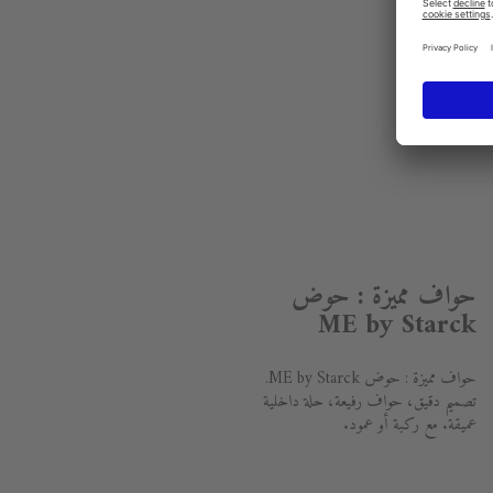
حواف مميزة : حوض
ME by Starck
حواف مميزة : حوض ME by Starck.
تصميم دقيق، حواف رفيعة، حلة داخلية
عميقة. مع ركبة أو عمود.