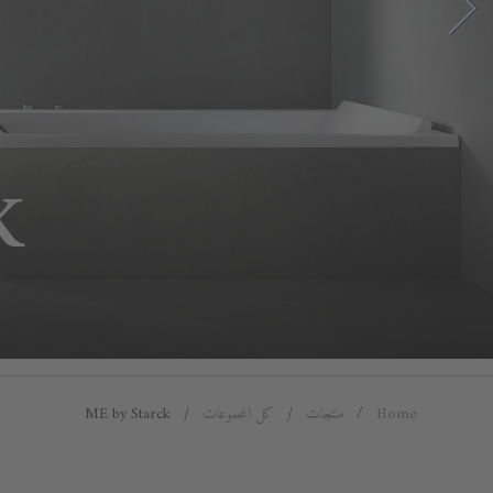
K
Home
منتجات
كل المجموعات
ME by Starck