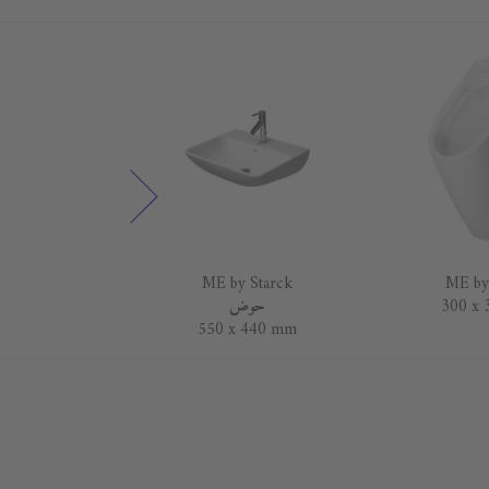
 Starck
ME by Starck
ME by
300 x
حوض
 490 mm
550 x 440 mm