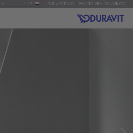
EGYPT
FIND A RETAILER
FOR THE 'PRO': PRO.DURAVIT