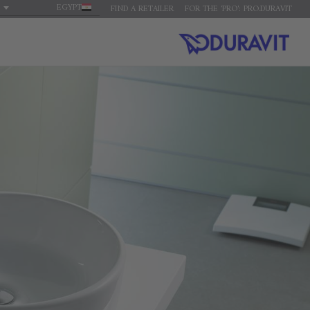
EGYPT
FIND A RETAILER
FOR THE 'PRO': PRO.DURAVIT