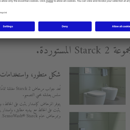
لمستوردة.
شكل متطور، واستخدامات م
تُعد جوانب مرحاض 
سلس يعشقه محبي التصميم.
يتوفر المرحاض كإصدار يثبت على الحائط، 
يثبت على الحائط مع بيديه مطابق، وإصدار
وبمرحاض حمام SensoWash® Starck.