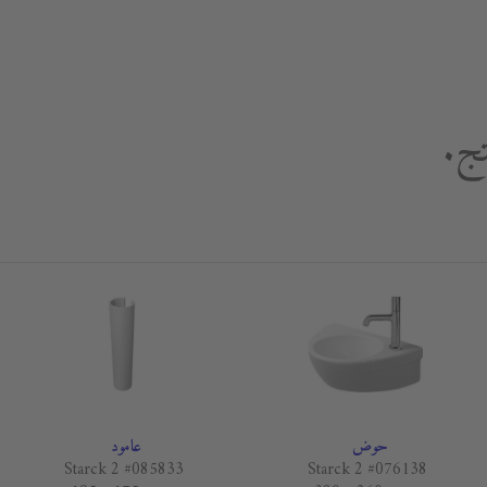
تج.
حوض
عامود
Starck 2 #085833
Starck 2 #076138