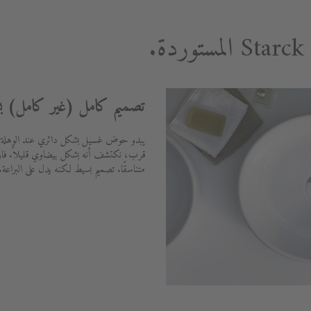
تصميم كامل (غير كامل) ب
يبدو حوض غسيل بشكل دائري عند الوهلة ا
قرب، نكتشف أنه بشكل بيضاوي قليلاً. فارق 
متناسقًا. تصميم بسيط لكنه يدل على البراعة.