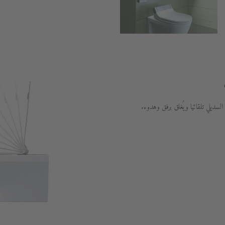
ديلي تلقائيا ويُغلق برفق وهدوء.