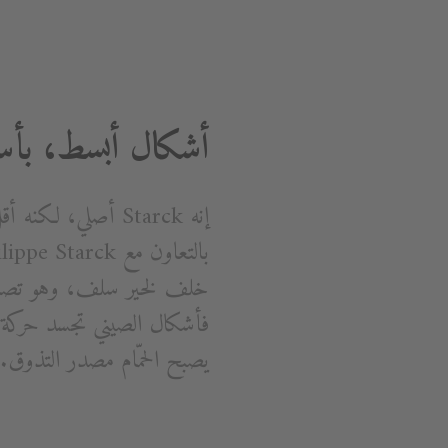
أشكال أبسط، بأس
إنه Starck أصلي، 
يصبح الحمّام مصدر التذوق.