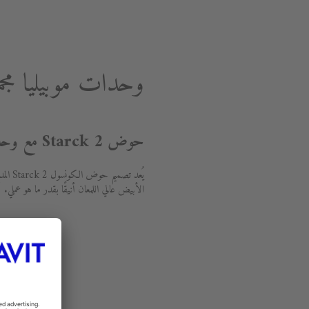
وحدات موبيليا مجموعة Starck 2 ال
حوض Starck 2 مع وحدة موبيليا Starck
الأبيض عالي اللمعان أنيقًا بقدر ما هو عملي.