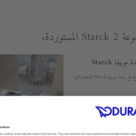
مستوردة.
يُعد تصميم حوض الكونسول Starck 2 المدمج مع وحدة موبيليا Starck المشطبة باللون