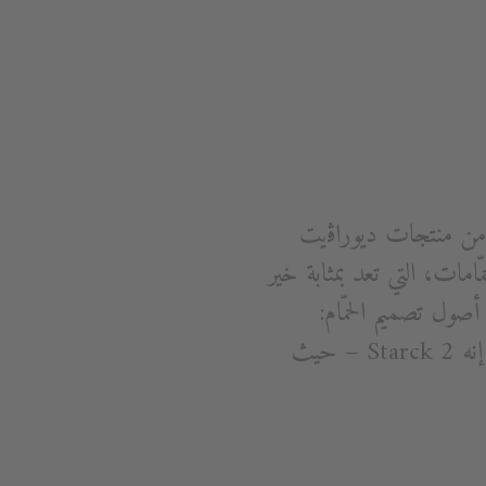
انية من منتجات ديوراﭬيت
 وهي مجموعة من أطقم الحمّامات، التي تعد بمثابة خير
السابق. تستمد مجموعة Starck 2 إلهامها من أصول تصميم الحمّام:
فأشكال الصيني تجسد حركة تدفق المياه، وتسمح لنا بأن نرى الحمّام بنظرة جديدة جداً. إنه Starck 2 – حيث