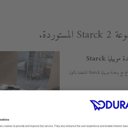
مستوردة.
يُعد تصميم حوض الكونسول Starck 2 المدمج مع وحدة موبيليا Starck المشطبة باللون