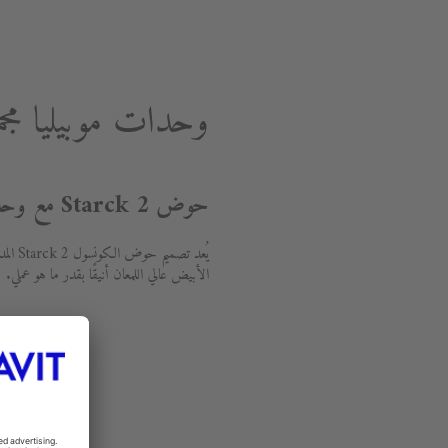
وحدات موبيليا مجموعة Starck 2 ال
حوض Starck 2 مع وحدة موبيليا Starck
الأبيض عالي اللمعان أنيقًا بقدر ما هو عملي.