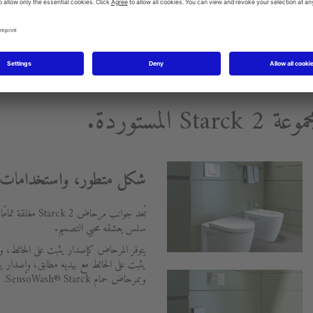
لمستوردة.
شكل متطور، واستخدامات م
تُعد جوانب مرحاض 
سلس يعشقه محبي التصميم.
يتوفر المرحاض كإصدار يثبت على الحائط، 
يثبت على الحائط مع بيديه مطابق، وإصدار
وبمرحاض حمام SensoWash® Starck.