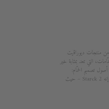
انية من منتجات ديوراﭬيت
 وهي مجموعة من أطقم الحمّامات، التي تعد بمثابة خير
السابق. تستمد مجموعة Starck 2 إلهامها من أصول تصميم الحمّام:
فأشكال الصيني تجسد حركة تدفق المياه، وتسمح لنا بأن نرى الحمّام بنظرة جديدة جداً. إنه Starck 2 – حيث