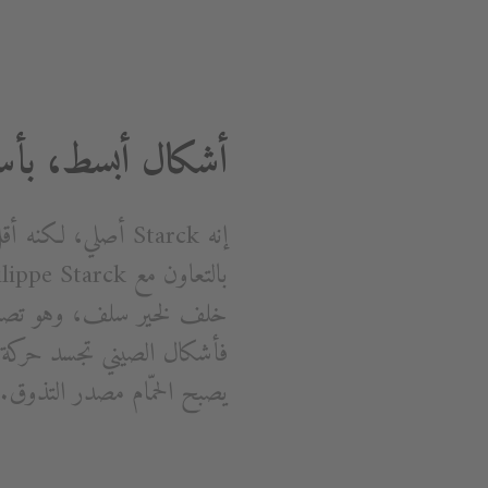
أشكال أبسط، بأس
إنه Starck أصلي، 
يصبح الحمّام مصدر التذوق.