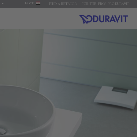
EGYPT
FIND A RETAILER
FOR THE 'PRO': PRO.DURAVIT