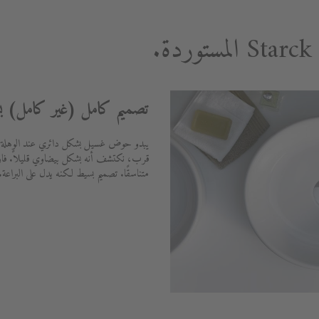
تصميم كامل (غير كامل) ب
يبدو حوض غسيل بشكل دائري عند الوهلة ا
قرب، نكتشف أنه بشكل بيضاوي قليلاً. فارق 
متناسقًا. تصميم بسيط لكنه يدل على البراعة.