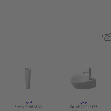
تج.
حوض
عامود
Starck 2 #085833
Starck 2 #076138