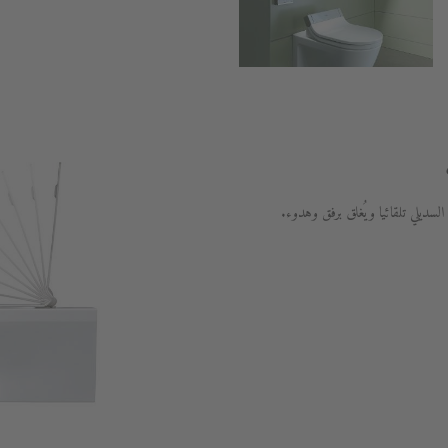
ديلي تلقائيا ويُغلق برفق وهدوء.