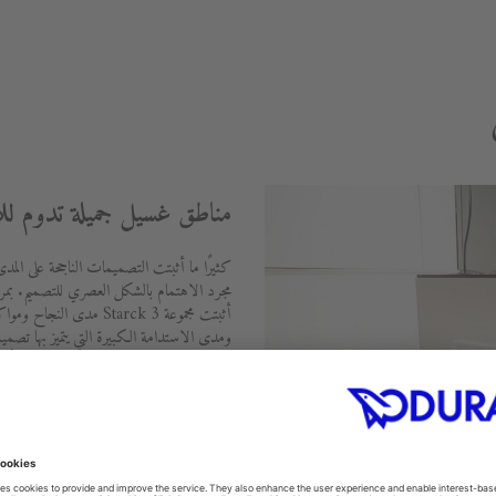
مناطق غسيل جميلة تدوم للأ
كثيرًا ما أثبتت التصميمات الناجحة على المد
مجرد الاهتمام بالشكل العصري للتصميم. بمر
أثبتت مجموعة Starck 3 مدى
الشكل الرئيسي المستطيل، والحافة الموجودة عل
المنخفضة.