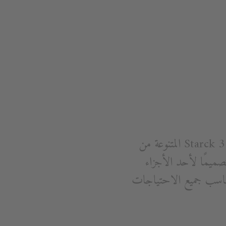
المزيد من الجودة المقدمة لتصميم Starck وبقيمة كبيرة: لا شك أنه من خلال مجموعة Starck 3 المتنوعة من
 قامت ديوراﭬيت بإحداث طفرة في عالم المنتجات الصحية. يجلب Starck 3 تصميمًا لأحد الأجزاء
ناسب جميع الاحتياجات