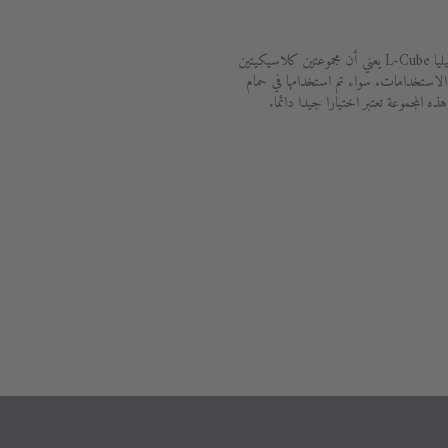
إن مزج منتجات الصيني Starck 3 مع موبيليا L-Cube يعني أن مجموعتين كلاسيكيتين
لاستخدامات. سواء تم استخدامها في حمام
 المجموعة تعتبر اختيارا جيدا دائما.