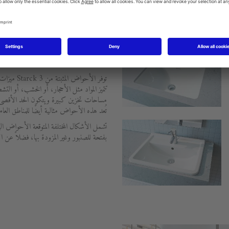
الأحواض المثبتة من Starck 3
توفر الأحوا
تتميز المواد مثل الأحجار، أو الخشب، أو التش
مساحات تخزين كبيرة ويتكون الحد الأقصى ل
تُعد هذه الأحواض مثالية أيضًا للمناطق العام
تشمل الأشكال المختلفة المتوقعة الأحواض ال
بفتحة للصنبور وغير المزودة بها، فضلاً عن ا