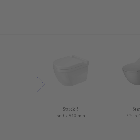
rck 3
Starck 3
Sta
370 x
360 x 540 mm
بيدي
 560 mm