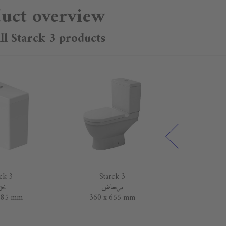
uct overview
ll Starck 3 products ➝
ck 3
Starck 3
Star
يلي
مرحاض
خز
185 mm
360 x 655 mm