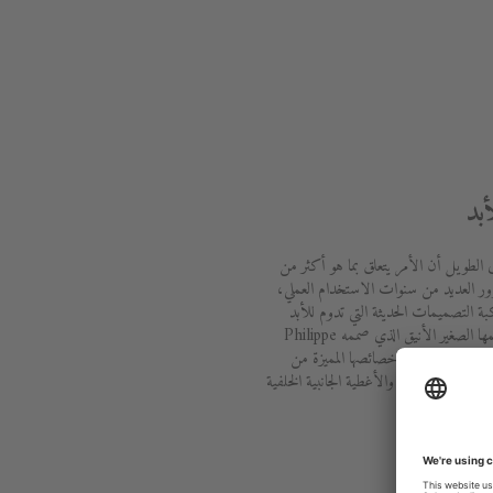
بد
ى الطويل أن الأمر يتعلق بما هو أكثر من
ور العديد من سنوات الاستخدام العملي،
 النجاح ومواكبة التصميمات الحديثة التي تدوم للأبد
ومدى الاستدامة الكبيرة التي يتميز بها تصميمها الصغير الأنيق الذي صممه Philippe
Starck بالاشتراك مع ديورافيت. تستمد أحواض Starck 3 خصائصها المميزة من
ى جميع الجوانب، والأغطية الجانبية الخلفية