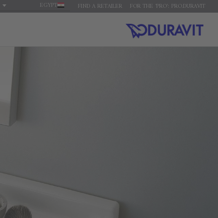
EGYPT
FIND A RETAILER
FOR THE 'PRO': PRO.DURAVIT