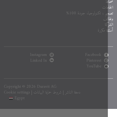
ة
مات
يم ، تكنولوجيا، جودة 100
ئف
كة
ة مكررة
Instagram
Facebook
Linked In
Pinterest
YouTube
Copyright © 2026 Duravit AG
Cookie settings
|
شروط حماية البيانات
|
دمغة الناشر
Egypt