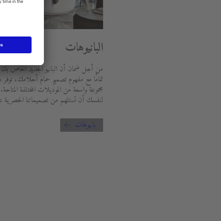
البانيوهات
من أجل ضمان أن البانيو الجديد الخاص بك
تمامًا مع مفهوم تصميم حمام أحلامك، توفر 
مجموعة واسعة من الموديلات المختلفة المتاحة.
لنفسك أن تستلهم من تصميماتنا الحصرية عال
بانيوهات