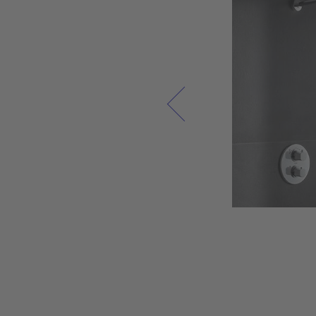
نحن نعتبر الحمام بمثابة مساحة معيشة حيث يمكنك شح
بطارياتك في الصباح والاستمتاع باستراحة مستحقة ف
المساء. تمثل أثاثات الحمام عالية الجودة وسيراميك الحمام س
الاستخدام، بالإضافة إلى المنتجات المعدنية المصبوبة 
الأكريليكية أقصى قدر من الرفاهية وجودة الحياة. ولهذ
السبب نسعى دائمًا إلى دمج أحدث التقنيات في سيرامي
الحمام وأثاث الحمام من ديورافيت وخلق مكان مريح فردي ف
كل حمام، في انسجام مع الطبيعة.