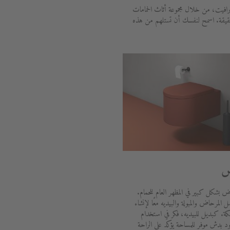
رافيت، من خلال مجموعة أثاث الحمامات
حقيقة. اسمح لنفسك أن تستلهم من هذه
ض
ض بشكل كبير في المظهر العام للحمام.
المرحاض والمبولة والبيديه معًا لإنشاء
ة. كبديل للبيديه، فكر في استخدام
بدش موفر للمساحة يؤكد على الراحة