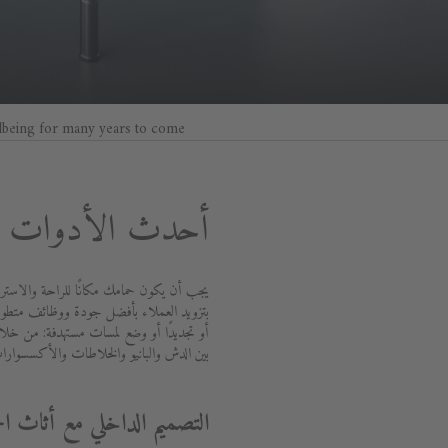
lbeing for many years to come.
أحدث الأدوات ال
يجب أن يكون حمامك مكانًا للراحة والاسترخ
أو تجديدًا أو وضع لمسات مستهدفة: من خلال
بين الدش والبانيو والخلاطات والأكسسوارا
التصميم الداخلي مع أثاث ال