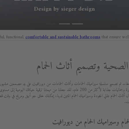
Design by sieger design
ful, functional,
comfortable and sustainable bathrooms
that ensure wel
صحية وتصميم أثاث الحمام
اء. تم تصميم سلسلة سيراميك الحمامات وأثاث الحمامات من ديورافيت على يد مصممين مشهورين 
بتزويد العملاء بأفضل جودة ووظائف متطورة وجماليات جذابة لأكثر من 200 عام. لقد جعلنا من مهمتنا ت
 أثاث الحمام عالي الجودة وسيراميك الحمام المتين لدينا، يمكنك خلق جو أنيق ومريح في وقت 
ت.
حمام وسيراميك الحمام من ديورافيت