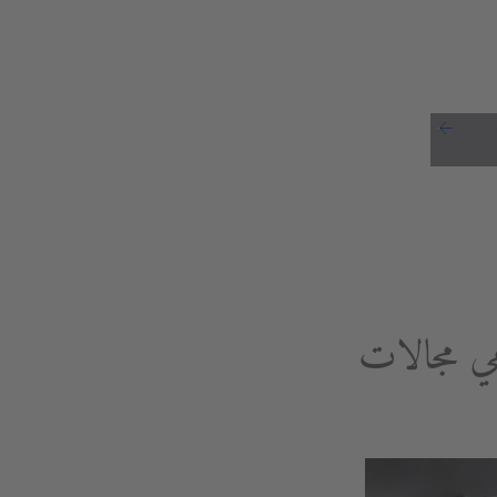
هي مجالات
مري