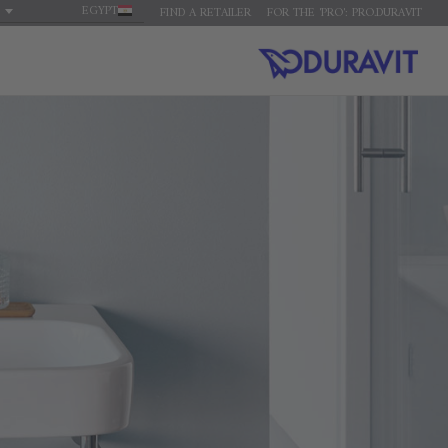
EGYPT
FIND A RETAILER
FOR THE 'PRO': PRO.DURAVIT