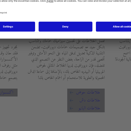
الخلاطات
الأكسس
 يتناسب
تعمل الخلاطات على تحسين سيراميك حمامك وتتناسب
ديورافيت
بشكل جيد مع تصميمات حمامات ديورافيت. تضمن
بمجرد تجهيز ح
 اسمح
التقنية الذكية تعديل تدفق المياه على النحو الأمثل وتوفير
فقد حان وقت 
ية الجودة!
أقصى قدر من الراحة. بغض النظر عن التصميم الذي
الأكسسوارا
تفضله، فإن ديورافيت لديها الخلاط المثالي لحوض
مثل رفوف ال
الموبيليا أو البيديه الخاص بك، بالإضافة إلى سماعة الدش
ديورافيت لدين
المحمولة والعلوية للاستحمام أو الحمام الخاص بك!
بتصميم حمامك
خلاطات حوض
اكسسوار
خلاطات دش
خلاطات البانيو