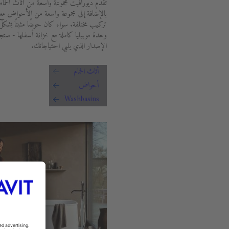
تقدم ديورافيت مجموعة واسعة من أثاث الحما
بالإضافة إلى مجموعة واسعة من الأحواض م
تركيب مختلفة. سواء كان حوضًا مثبتًا بشك
وحدة موبيليا كاملة مع خزانة أسفلها - ستجد
الإصدار الذي يلبي احتياجاتك.
أثاث الحمام
أحواض
Washbasins