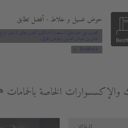
حوض غسيل و خلاط - أفضل تطابق
للحصول على حمام مثالي، استخدم أداة تكوين أفضل تطابق لاختيار المزيج
المثالي بين حوض الغسيل والحوض الخزفي.
BestMatch
ك والإكسسوارات الخاصة بالحمامات 
الوظائف