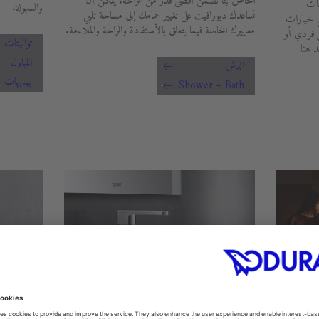
الخاص بنا تضمن أقصى قدر من الراحة. يمكن أن
مات
والسهولة.
تساعدك ديورافيت على تغيير حمامك إلى مساحة تلبي
ع خيارات
معاييرك الخاصة فيما يتعلق بالأستفادة والراحة والملاءمة.
ل فردي أو
تواليتات
 هنا
المباول
الدش
بيديهات
Shower + Bath