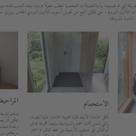
ريقة التي تم تصميمه بها والتفضيلات الشخصية تتطلب حلولًا فردية. ولهذا السبب تقدم ديو
ات التأثيث الفردية - حتى يتمكن الجميع من تحويل أسلوب التأثيث الفردي الخاص بهم إلى 
 المناسبة لمشروعك:
المراحي
الاستحمام
يساهم المرحا
تُكمل حماماتنا الأنيقة فكرة مجموعة الحمامات عالية الجودة،
يمكن أن يعمل 
والتي تشمل أثاث الحمام والسيراميك.وايضاً مجموعة الدش
وحدة متماسك
أو الدش على مستوى الأرضية من خط الدش + الحمام
مرحاض مزود 