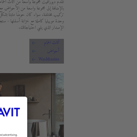
تقدم ديورافيت مجموعة واسعة من أثاث الحما
بالإضافة إلى مجموعة واسعة من الأحواض م
تركيب مختلفة. سواء كان حوضًا مثبتًا بشك
وحدة موبيليا كاملة مع خزانة أسفلها - ستجد
الإصدار الذي يلبي احتياجاتك.
أثاث الحمام
أحواض
Washbasins