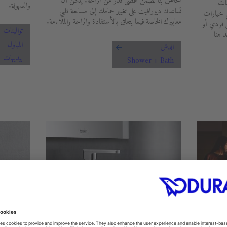
الخاص بنا تضمن أقصى قدر من الراحة. يمكن أن
مات
والسهولة.
تساعدك ديورافيت على تغيير حمامك إلى مساحة تلبي
ع خيارات
معاييرك الخاصة فيما يتعلق بالأستفادة والراحة والملاءمة.
ل فردي أو
تواليتات
 هنا
المباول
الدش
بيديهات
Shower + Bath