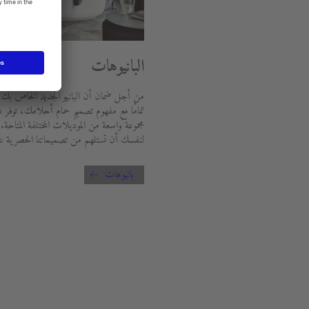
البانيوهات
من أجل ضمان أن البانيو الجديد الخاص بك
تمامًا مع مفهوم تصميم حمام أحلامك، توفر 
مجموعة واسعة من الموديلات المختلفة المتاحة.
لنفسك أن تستلهم من تصميماتنا الحصرية عال
بانيوهات