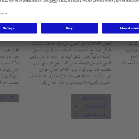
الخلاطات
الأكسس
 يتناسب
تعمل الخلاطات على تحسين سيراميك حمامك وتتناسب
ديورافيت
بشكل جيد مع تصميمات حمامات ديورافيت. تضمن
بمجرد تجهيز ح
 اسمح
التقنية الذكية تعديل تدفق المياه على النحو الأمثل وتوفير
فقد حان وقت 
ية الجودة!
أقصى قدر من الراحة. بغض النظر عن التصميم الذي
الأكسسوارا
تفضله، فإن ديورافيت لديها الخلاط المثالي لحوض
مثل رفوف ال
الموبيليا أو البيديه الخاص بك، بالإضافة إلى سماعة الدش
ديورافيت لدين
المحمولة والعلوية للاستحمام أو الحمام الخاص بك!
بتصميم حمامك
خلاطات حوض
اكسسوار
خلاطات دش
خلاطات البانيو