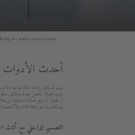
lbeing for many years to come.
أحدث الأدوات ال
يجب أن يكون حمامك مكانًا للراحة والاسترخ
أو تجديدًا أو وضع لمسات مستهدفة: من خلال
بين الدش والبانيو والخلاطات والأكسسوارا
التصميم الداخلي مع أثاث ال