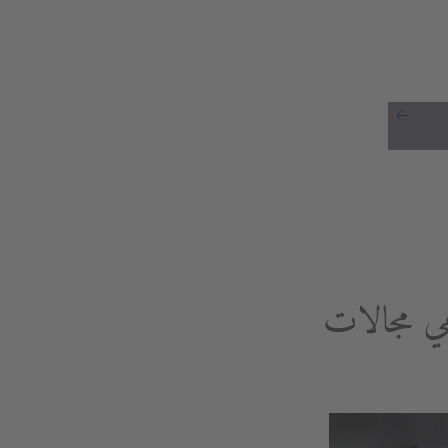
هي مجالات
مري