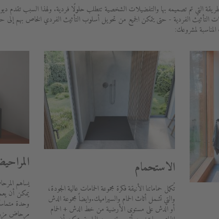
ريقة التي تم تصميمه بها والتفضيلات الشخصية تتطلب حلولًا فردية. ولهذا السبب تقدم ديو
ات التأثيث الفردية - حتى يتمكن الجميع من تحويل أسلوب التأثيث الفردي الخاص بهم إلى 
 المناسبة لمشروعك:
المراحي
الاستحمام
يساهم المرحا
تُكمل حماماتنا الأنيقة فكرة مجموعة الحمامات عالية الجودة،
يمكن أن يعمل 
والتي تشمل أثاث الحمام والسيراميك.وايضاً مجموعة الدش
وحدة متماسك
أو الدش على مستوى الأرضية من خط الدش + الحمام
مرحاض مزود 