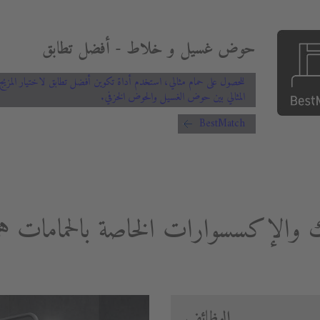
حوض غسيل و خلاط - أفضل تطابق
للحصول على حمام مثالي، استخدم أداة تكوين أفضل تطابق لاختيار المزيج
المثالي بين حوض الغسيل والحوض الخزفي.
BestMatch
ك والإكسسوارات الخاصة بالحمامات 
الوظائف