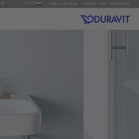
EGYPT
FIND A RETAILER
FOR THE 'PRO': PRO.DURAVIT