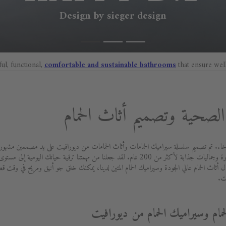
Design by sieger design
ful, functional,
comfortable and sustainable bathrooms
that ensure wel
صحية وتصميم أثاث الحمام
اء. تم تصميم سلسلة سيراميك الحمامات وأثاث الحمامات من ديورافيت على يد مصممين مشهورين 
بتزويد العملاء بأفضل جودة ووظائف متطورة وجماليات جذابة لأكثر من 200 عام. لقد جعلنا من مهمتنا ت
 أثاث الحمام عالي الجودة وسيراميك الحمام المتين لدينا، يمكنك خلق جو أنيق ومريح في وقت 
ت.
حمام وسيراميك الحمام من ديورافيت