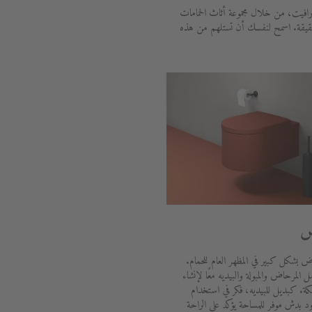
رافيت، من خلال مجموعة أثاث الحمامات
حقيقة. اسمح لنفسك أن تستلهم من هذه
ض
ض بشكل كبير في المظهر العام للحمام.
المرحاض والمبولة والبيديه معًا لإنشاء
ة. كبديل للبيديه، فكر في استخدام
بدش موفر للمساحة يؤكد على الراحة