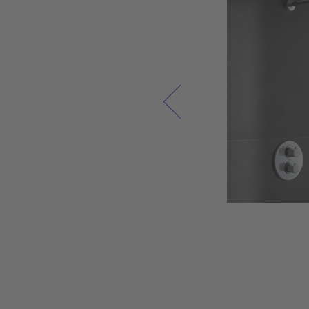
نحن نعتبر الحمام بمثابة مساحة معيشة حيث يمكنك شح
بطارياتك في الصباح والاستمتاع باستراحة مستحقة ف
المساء. تمثل أثاثات الحمام عالية الجودة وسيراميك الحمام س
الاستخدام، بالإضافة إلى المنتجات المعدنية المصبوبة 
الأكريليكية أقصى قدر من الرفاهية وجودة الحياة. ولهذ
السبب نسعى دائمًا إلى دمج أحدث التقنيات في سيرامي
الحمام وأثاث الحمام من ديورافيت وخلق مكان مريح فردي ف
كل حمام، في انسجام مع الطبيعة.