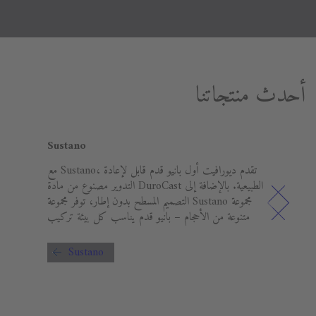
أحدث منتجاتنا
Sustano
Milli
ي ابتكرها المصمم الإيطالي أنطونيو
مع Sustano، تقدم ديورافيت أول بانيو قدم قابل لإعادة
حديثًا
التدوير مصنوع من مادة DuroCast الطبيعية. بالإضافة إلى
مرحاض
التصميم المسطح بدون إطار، توفر مجموعة Sustano مجموعة
نوع من مادة معدنية
متنوعة من الأحجام – بانيو قدم يناسب كل بيئة تركيب
DuroCas، مما يجعل أنواعًا مختلفة
سمح لك
Sustano
 وفقًا لتفضيلاتك
M