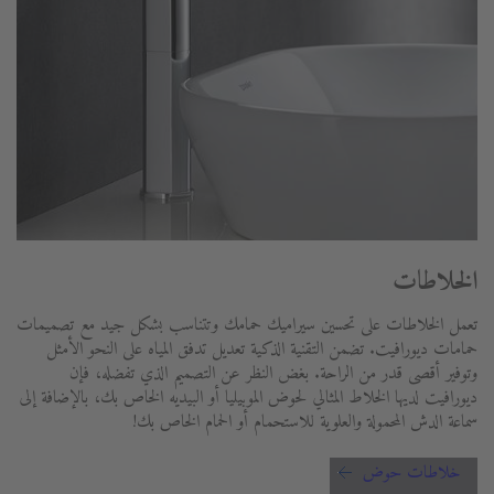
الخلاطات
تعمل الخلاطات على تحسين سيراميك حمامك وتتناسب بشكل جيد مع تصميمات
حمامات ديورافيت. تضمن التقنية الذكية تعديل تدفق المياه على النحو الأمثل
وتوفير أقصى قدر من الراحة. بغض النظر عن التصميم الذي تفضله، فإن
ديورافيت لديها الخلاط المثالي لحوض الموبيليا أو البيديه الخاص بك، بالإضافة إلى
سماعة الدش المحمولة والعلوية للاستحمام أو الحمام الخاص بك!
خلاطات حوض