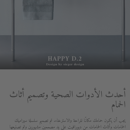
HAPPY D.2
Design by sieger design
أحدث الأدوات الصحية وتصميم أثاث
الحمام
يجب أن يكون حمامك مكانًا للراحة والاسترخاء. تم تصميم سلسلة سيراميك
الحمامات وأثاث الحمامات من ديورافيت على يد مصممين مشهورين وتم تصنيعها