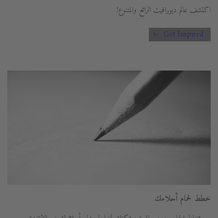
اكتشف عالم ديورافيت الرائع والمتنوع!
Get Inspired
خطط لحمام أحلامك