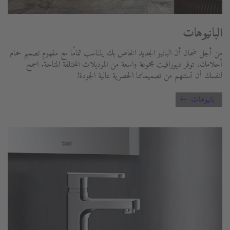
البانيوهات
من أجل ضمان أن البانيو الجديد الخاص بك يتناسب تمامًا مع مفهوم تصميم حمام
أحلامك، توفر ديورافيت مجموعة واسعة من الموديلات المختلفة المتاحة. اسمح
لنفسك أن تستلهم من تصميماتنا الحصرية عالية الجودة!
بانيوهات