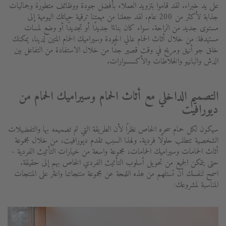
على يد خبراء. لقد قاموا بتزويد العملاء بأفضل جودة ووظائف متطورة وجماليات
جذابة لأكثر من 200 عام. لقد جعلنا من مهمتنا ترقية حياتك اليومية إلى
مستوى جديد من الراحة. سواء كان بناءًا جديدًا أو تجديدًا أو وضع لمسات
مستهدفة: من خلال أثاث الحمام عالي الجودة وسيراميك الحمام المتين لدينا، يمكنك
خلق جو أنيق ومريح في وقت قصير جدًا من خلال الاستفادة من التفاعل بين
الدش والبانيو والخلاطات والأكسسوارات.
التصميم الداخلي مع أثاث الحمام وسيراميك الحمام من
ديورافيت
سيكون لكل حمام سحره الخاص نظرًا لأن الطريقة التي تم تصميمه بها والتفضيلات
الشخصية تتطلب حلولًا فردية. ولهذا السبب تقدم ديورافيت، من خلال مجموعة
أثاث الحمامات وسيراميك الحمامات، مجموعة واسعة من خيارات التأثيث الفردية -
حتى يتمكن الجميع من تحويل أسلوب التأثيث الفردي الخاص بهم إلى حقيقة.
اسمح لنفسك أن تستلهم من هذه اللمحة عن مجموعة منتجاتنا واعثر على المنتجات
المناسبة لمشروعك: