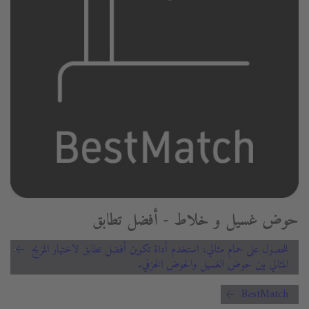
حوض غسيل و خلاط - أفضل تطابق
للحصول على حمام مثالي، استخدم أداة تكوين أفضل تطابق لاختيار المزيج
المثالي بين حوض الغسيل والحوض الخزفي.
BestMatch