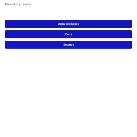
تواليتات
الدش
استحمام
SensoWash®
كل المجموعات
كل التصنيفات
تصميم
تصميم الحمام
تعريف الخبراء لحمامات الأحلام
خطوات نحو حمام الأحلام 5
المعارض
للمتخصصين : pro.duravit
خدمات
صحافة
الخامات
تصميم ، تكنولوجيا، جودة 100%
وظائف
الشركة