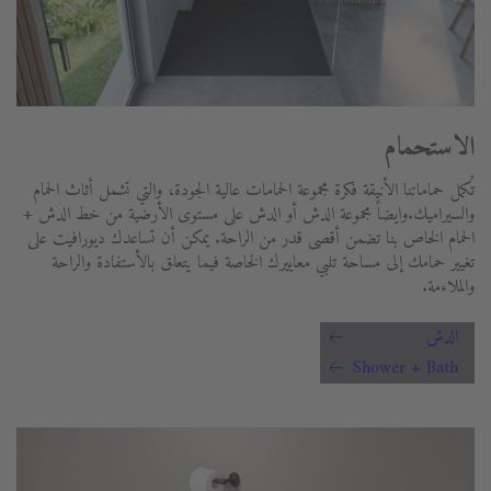
الاستحمام
تُكمل حماماتنا الأنيقة فكرة مجموعة الحمامات عالية الجودة، والتي تشمل أثاث الحمام
والسيراميك.وايضاً مجموعة الدش أو الدش على مستوى الأرضية من خط الدش +
الحمام الخاص بنا تضمن أقصى قدر من الراحة. يمكن أن تساعدك ديورافيت على
تغيير حمامك إلى مساحة تلبي معاييرك الخاصة فيما يتعلق بالأستفادة والراحة
والملاءمة.
الدش
Shower + Bath