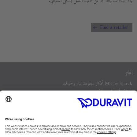
والاتصالات والتأكد من تنفيذ العمل بشكل احترافي.
Find a retailer
إلهام
ME by Starck أفكار متفردة لك ولحمامك
البحث في التصميمات
أفكار للحمام
كتيبات ديوراڨيت
تصميم الحمام
منتجات
أحواض