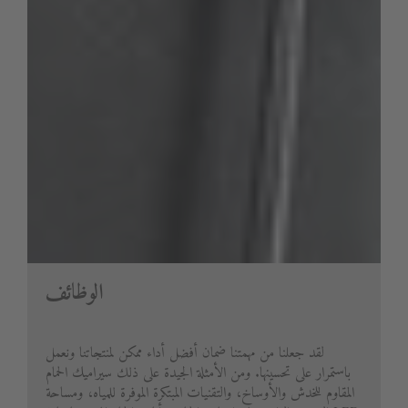
الوظائف
لقد جعلنا من مهمتنا ضمان أفضل أداء ممكن لمنتجاتنا ونعمل
باستمرار على تحسينها. ومن الأمثلة الجيدة على ذلك سيراميك الحمام
المقاوم للخدش والأوساخ، والتقنيات المبتكرة الموفرة للمياه، ومساحة