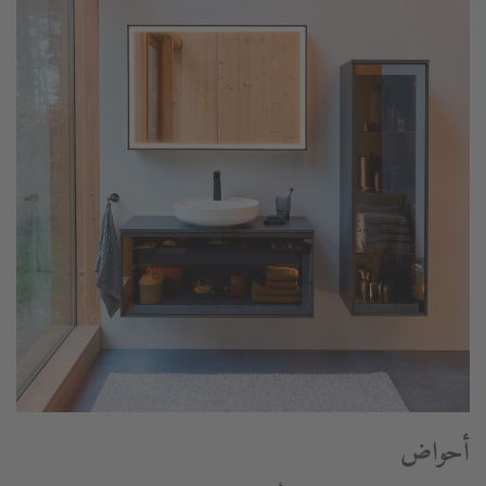
أحواض