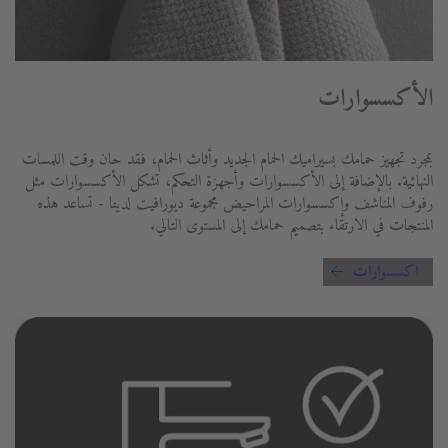
الأكسسوارات
بمجرد تجهيز حمامك بسيراميك الحمام الجديد وأثاث الحمام، فقد حان وقت اللمسات
النهائية. بالإضافة إلى الأكسسوارات وأجهزة التحكم، تشكل الأكسسوارات مثل
رفوف المناشف وإكسسوارات المراحيض مجموعة ديورافيت لدينا - تساعد هذه
المنتجات في الارتقاء بتصميم حمامك إلى المستوى التالي.
اكسسوارات