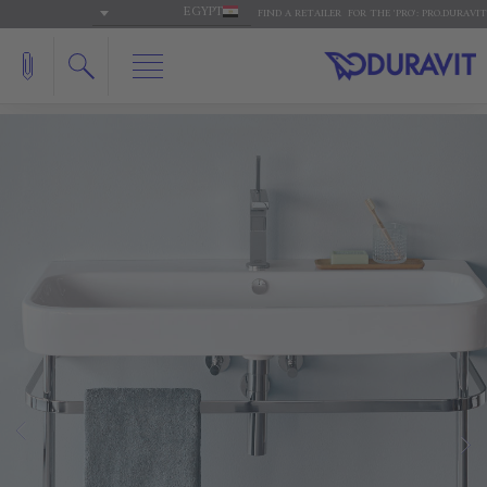
EGYPT
FIND A RETAILER
FOR THE 'PRO': PRO.DURAVIT