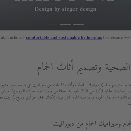
Design by sieger design
ful, functional,
comfortable and sustainable bathrooms
that ensure wel
صحية وتصميم أثاث الحمام
اء. تم تصميم سلسلة سيراميك الحمامات وأثاث الحمامات من ديورافيت على يد مصممين مشهورين 
بتزويد العملاء بأفضل جودة ووظائف متطورة وجماليات جذابة لأكثر من 200 عام. لقد جعلنا من مهمتنا ت
 أثاث الحمام عالي الجودة وسيراميك الحمام المتين لدينا، يمكنك خلق جو أنيق ومريح في وقت 
ت.
حمام وسيراميك الحمام من ديورافيت