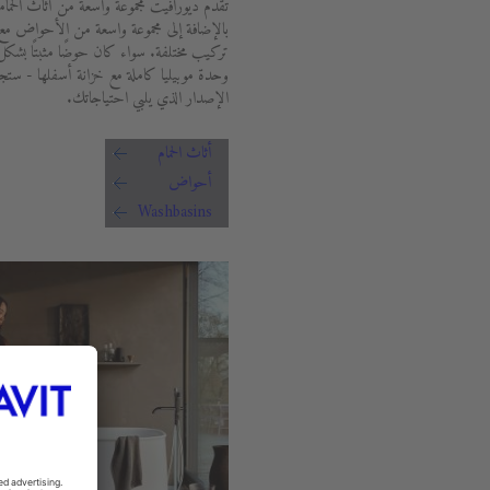
تقدم ديورافيت مجموعة واسعة من أثاث الحما
بالإضافة إلى مجموعة واسعة من الأحواض م
تركيب مختلفة. سواء كان حوضًا مثبتًا بشك
وحدة موبيليا كاملة مع خزانة أسفلها - ستجد
الإصدار الذي يلبي احتياجاتك.
أثاث الحمام
أحواض
Washbasins