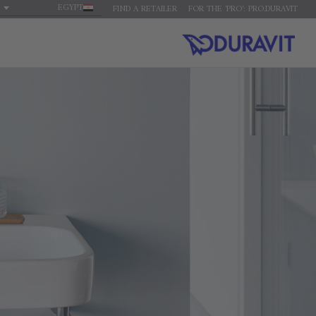
EGYPT
FIND A RETAILER
FOR THE 'PRO': PRO.DURAVIT