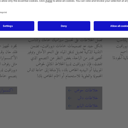
الخلاطات
الأكسس
 يتناسب
تعمل الخلاطات على تحسين سيراميك حمامك وتتناسب
ديورافيت
بشكل جيد مع تصميمات حمامات ديورافيت. تضمن
بمجرد تجهيز ح
 اسمح
التقنية الذكية تعديل تدفق المياه على النحو الأمثل وتوفير
فقد حان وقت 
ية الجودة!
أقصى قدر من الراحة. بغض النظر عن التصميم الذي
الأكسسوارا
تفضله، فإن ديورافيت لديها الخلاط المثالي لحوض
مثل رفوف ال
الموبيليا أو البيديه الخاص بك، بالإضافة إلى سماعة الدش
ديورافيت لدين
المحمولة والعلوية للاستحمام أو الحمام الخاص بك!
بتصميم حمامك
خلاطات حوض
اكسسوار
خلاطات دش
خلاطات البانيو