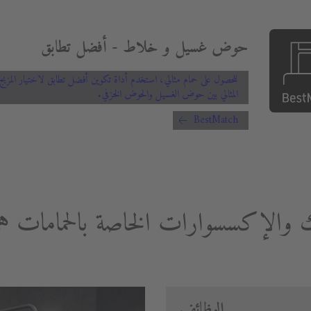
حوض غسيل و خلاط - أفضل تطابق
للحصول على حمام مثالي، استخدم أداة تكوين أفضل تطابق لاختيار المزيج
المثالي بين حوض الغسيل والحوض الخزفي.
BestMatch
ك والإكسسوارات الخاصة بالحمامات 
الوظائف