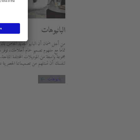
البانيوهات
من أجل ضمان أن البانيو الجديد الخاص بك
تمامًا مع مفهوم تصميم حمام أحلامك، توفر 
مجموعة واسعة من الموديلات المختلفة المتاحة.
لنفسك أن تستلهم من تصميماتنا الحصرية عال
بانيوهات