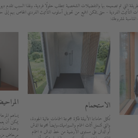
ريقة التي تم تصميمه بها والتفضيلات الشخصية تتطلب حلولًا فردية. ولهذا السبب تقدم ديو
ات التأثيث الفردية - حتى يتمكن الجميع من تحويل أسلوب التأثيث الفردي الخاص بهم إلى 
 المناسبة لمشروعك:
المراحي
الاستحمام
يساهم المرحا
تُكمل حماماتنا الأنيقة فكرة مجموعة الحمامات عالية الجودة،
يمكن أن يعمل 
والتي تشمل أثاث الحمام والسيراميك.وايضاً مجموعة الدش
وحدة متماسك
أو الدش على مستوى الأرضية من خط الدش + الحمام
مرحاض مزود 