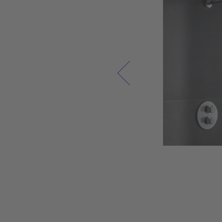
نحن نعتبر الحمام بمثابة مساحة معيشة حيث يمكنك شح
بطارياتك في الصباح والاستمتاع باستراحة مستحقة ف
المساء. تمثل أثاثات الحمام عالية الجودة وسيراميك الحمام س
الاستخدام، بالإضافة إلى المنتجات المعدنية المصبوبة 
الأكريليكية أقصى قدر من الرفاهية وجودة الحياة. ولهذ
السبب نسعى دائمًا إلى دمج أحدث التقنيات في سيرامي
الحمام وأثاث الحمام من ديورافيت وخلق مكان مريح فردي ف
كل حمام، في انسجام مع الطبيعة.