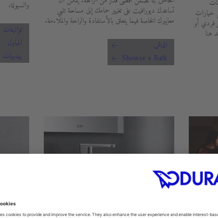
الخاص بنا تضمن أقصى قدر من الراحة. يمكن أن
مات
والسهولة.
تساعدك ديورافيت على تغيير حمامك إلى مساحة تلبي
ع خيارات
معاييرك الخاصة فيما يتعلق بالأستفادة والراحة والملاءمة.
ل فردي أو
تواليتات
 هنا
المباول
الدش
بيديهات
Shower + Bath