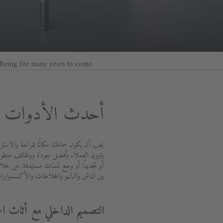
lbeing for many years to come.
أحدث الأدوات ال
يجب أن يكون حمامك مكانًا للراحة والاسترخ
أو تجديدًا أو وضع لمسات مستهدفة: من خلال
بين الدش والبانيو والخلاطات والأكسسوارا
التصميم الداخلي مع أثاث ال