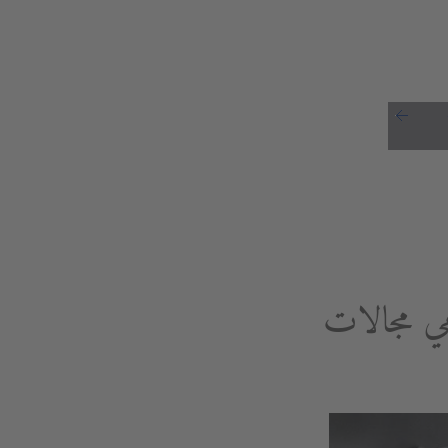
هي مجالات
مري