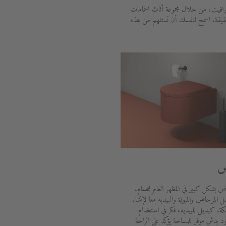
رافيت، من خلال مجموعة أثاث الحمامات
حقيقة. اسمح لنفسك أن تستلهم من هذه
ض
ض بشكل كبير في المظهر العام للحمام.
المرحاض والمبولة والبيديه معًا لإنشاء
ة. كبديل للبيديه، فكر في استخدام
بدش موفر للمساحة يؤكد على الراحة