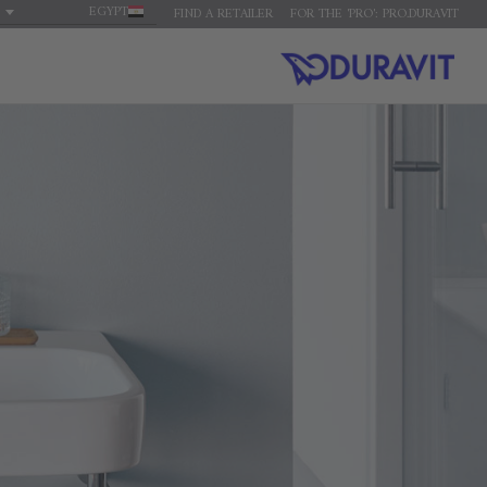
EGYPT
FIND A RETAILER
FOR THE 'PRO': PRO.DURAVIT