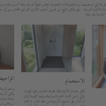
ريقة التي تم تصميمه بها والتفضيلات الشخصية تتطلب حلولًا فردية. ولهذا السبب تقدم ديو
ات التأثيث الفردية - حتى يتمكن الجميع من تحويل أسلوب التأثيث الفردي الخاص بهم إلى 
 المناسبة لمشروعك:
المراحي
الاستحمام
يساهم المرحا
تُكمل حماماتنا الأنيقة فكرة مجموعة الحمامات عالية الجودة،
يمكن أن يعمل 
والتي تشمل أثاث الحمام والسيراميك.وايضاً مجموعة الدش
وحدة متماسك
أو الدش على مستوى الأرضية من خط الدش + الحمام
مرحاض مزود 