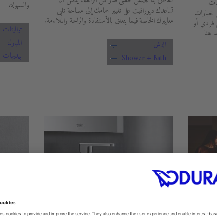
الخاص بنا تضمن أقصى قدر من الراحة. يمكن أن
مات
والسهولة.
تساعدك ديورافيت على تغيير حمامك إلى مساحة تلبي
ع خيارات
معاييرك الخاصة فيما يتعلق بالأستفادة والراحة والملاءمة.
ل فردي أو
تواليتات
 هنا
المباول
الدش
بيديهات
Shower + Bath