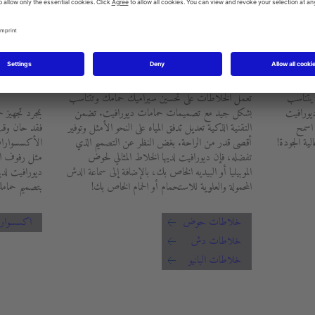
الخلاطات
الأكسس
 يتناسب
تعمل الخلاطات على تحسين سيراميك حمامك وتتناسب
ديورافيت
بشكل جيد مع تصميمات حمامات ديورافيت. تضمن
بمجرد تجهيز ح
 اسمح
التقنية الذكية تعديل تدفق المياه على النحو الأمثل وتوفير
فقد حان وقت 
ية الجودة!
أقصى قدر من الراحة. بغض النظر عن التصميم الذي
الأكسسوارا
تفضله، فإن ديورافيت لديها الخلاط المثالي لحوض
مثل رفوف ال
الموبيليا أو البيديه الخاص بك، بالإضافة إلى سماعة الدش
ديورافيت لدين
المحمولة والعلوية للاستحمام أو الحمام الخاص بك!
بتصميم حمامك
خلاطات حوض
اكسسوار
خلاطات دش
خلاطات البانيو