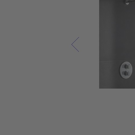
نحن نعتبر الحمام بمثابة مساحة معيشة حيث يمكنك شح
بطارياتك في الصباح والاستمتاع باستراحة مستحقة ف
المساء. تمثل أثاثات الحمام عالية الجودة وسيراميك الحمام س
الاستخدام، بالإضافة إلى المنتجات المعدنية المصبوبة 
الأكريليكية أقصى قدر من الرفاهية وجودة الحياة. ولهذ
السبب نسعى دائمًا إلى دمج أحدث التقنيات في سيرامي
الحمام وأثاث الحمام من ديورافيت وخلق مكان مريح فردي ف
كل حمام، في انسجام مع الطبيعة.