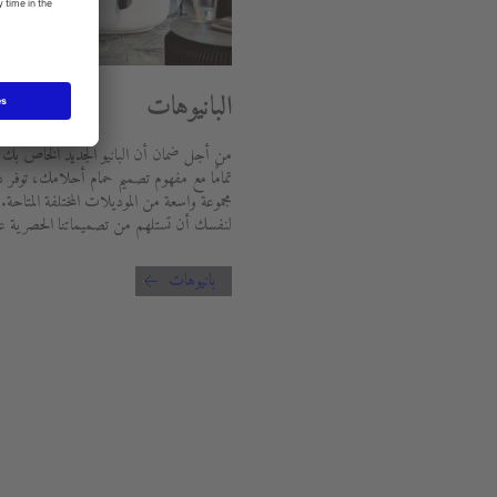
البانيوهات
من أجل ضمان أن البانيو الجديد الخاص بك
تمامًا مع مفهوم تصميم حمام أحلامك، توفر 
مجموعة واسعة من الموديلات المختلفة المتاحة.
لنفسك أن تستلهم من تصميماتنا الحصرية عال
بانيوهات