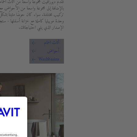
تقدم ديورافيت مجموعة واسعة من أثاث الحما
بالإضافة إلى مجموعة واسعة من الأحواض م
تركيب مختلفة. سواء كان حوضًا مثبتًا بشك
وحدة موبيليا كاملة مع خزانة أسفلها - ستجد
الإصدار الذي يلبي احتياجاتك.
أثاث الحمام
أحواض
Washbasins