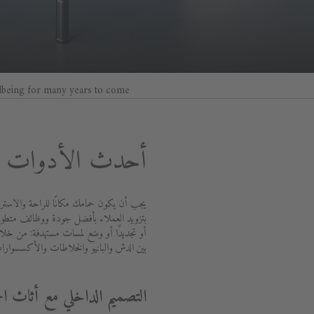
lbeing for many years to come.
أحدث الأدوات ال
يجب أن يكون حمامك مكانًا للراحة والاسترخ
أو تجديدًا أو وضع لمسات مستهدفة: من خلال
بين الدش والبانيو والخلاطات والأكسسوارا
التصميم الداخلي مع أثاث ال