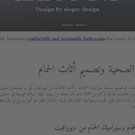
Design by sieger design
ful, functional,
comfortable and sustainable bathrooms
that ensure wel
صحية وتصميم أثاث الحمام
اء. تم تصميم سلسلة سيراميك الحمامات وأثاث الحمامات من ديورافيت على يد مصممين مشهورين 
بتزويد العملاء بأفضل جودة ووظائف متطورة وجماليات جذابة لأكثر من 200 عام. لقد جعلنا من مهمتنا ت
 أثاث الحمام عالي الجودة وسيراميك الحمام المتين لدينا، يمكنك خلق جو أنيق ومريح في وقت 
ت.
حمام وسيراميك الحمام من ديورافيت