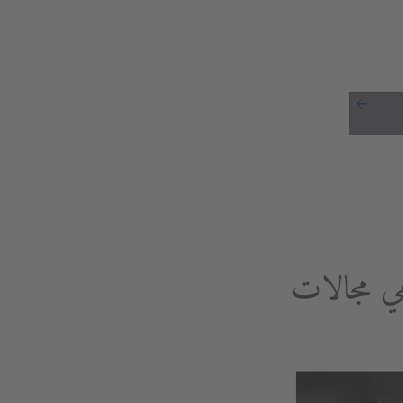
هي مجالات
مري