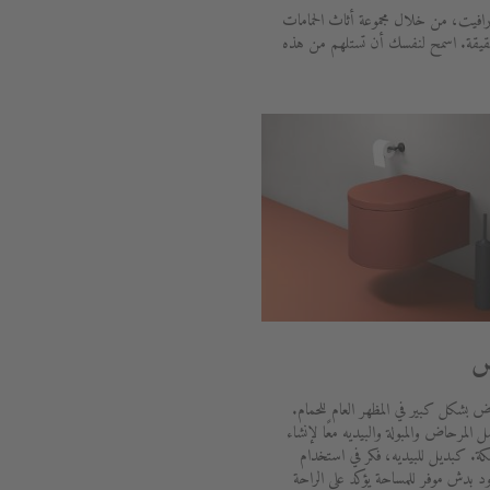
رافيت، من خلال مجموعة أثاث الحمامات
حقيقة. اسمح لنفسك أن تستلهم من هذه
ض
ض بشكل كبير في المظهر العام للحمام.
المرحاض والمبولة والبيديه معًا لإنشاء
ة. كبديل للبيديه، فكر في استخدام
بدش موفر للمساحة يؤكد على الراحة