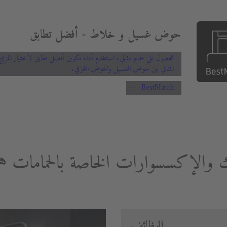
حوض غسيل و خلاط - أفضل تطابق
للحصول على حمام مثالي، استخدم أداة تكوين أفضل تطابق لاختيار المزيج
المثالي بين حوض الغسيل والحوض الخزفي.
BestMatch
ك والإكسسوارات الخاصة بالحمامات 
الوظائف