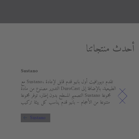
أحدث منتجاتنا
Sustano
Milli
ي ابتكرها المصمم الإيطالي أنطونيو
مع Sustano، تقدم ديورافيت أول بانيو قدم قابل لإعادة
حديثًا
التدوير مصنوع من مادة DuroCast الطبيعية. بالإضافة إلى
مرحاض
التصميم المسطح بدون إطار، توفر مجموعة Sustano مجموعة
نوع من مادة معدنية
متنوعة من الأحجام – بانيو قدم يناسب كل بيئة تركيب
DuroCas، مما يجعل أنواعًا مختلفة
سمح لك
Sustano
 وفقًا لتفضيلاتك