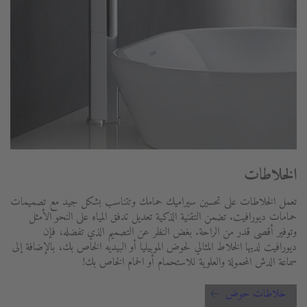
الخلاطات
تعمل الخلاطات على تحسين سيراميك حمامك وتتناسب بشكل جيد مع تصميمات
حمامات ديورافيت. تضمن التقنية الذكية تعديل تدفق المياه على النحو الأمثل
وتوفير أقصى قدر من الراحة. بغض النظر عن التصميم الذي تفضله، فإن
ديورافيت لديها الخلاط المثالي لحوض الموبيليا أو البيديه الخاص بك، بالإضافة إلى
سماعة الدش المحمولة والعلوية للاستحمام أو الحمام الخاص بك!
خلاطات حوض