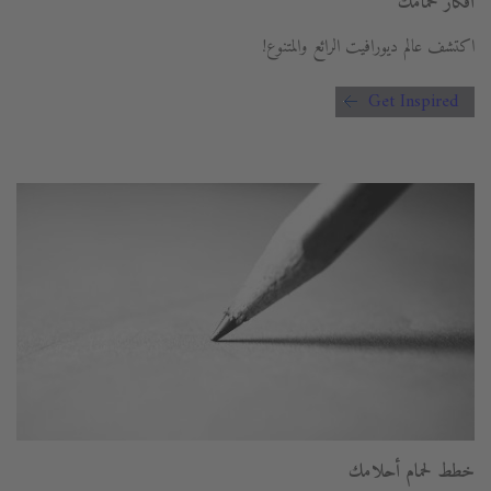
أفكار لحمامك
اكتشف عالم ديورافيت الرائع والمتنوع!
Get Inspired
خطط لحمام أحلامك