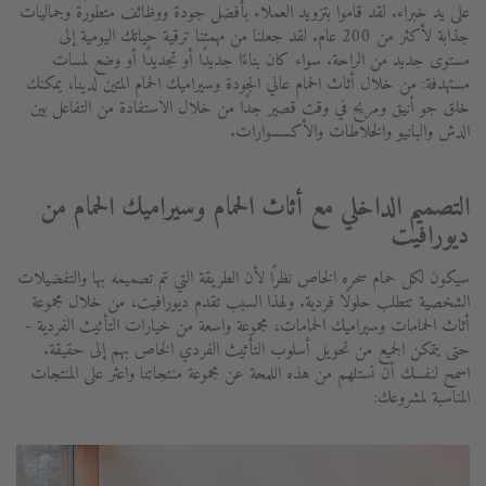
على يد خبراء. لقد قاموا بتزويد العملاء بأفضل جودة ووظائف متطورة وجماليات
جذابة لأكثر من 200 عام. لقد جعلنا من مهمتنا ترقية حياتك اليومية إلى
مستوى جديد من الراحة. سواء كان بناءًا جديدًا أو تجديدًا أو وضع لمسات
مستهدفة: من خلال أثاث الحمام عالي الجودة وسيراميك الحمام المتين لدينا، يمكنك
خلق جو أنيق ومريح في وقت قصير جدًا من خلال الاستفادة من التفاعل بين
الدش والبانيو والخلاطات والأكسسوارات.
التصميم الداخلي مع أثاث الحمام وسيراميك الحمام من
ديورافيت
سيكون لكل حمام سحره الخاص نظرًا لأن الطريقة التي تم تصميمه بها والتفضيلات
الشخصية تتطلب حلولًا فردية. ولهذا السبب تقدم ديورافيت، من خلال مجموعة
أثاث الحمامات وسيراميك الحمامات، مجموعة واسعة من خيارات التأثيث الفردية -
حتى يتمكن الجميع من تحويل أسلوب التأثيث الفردي الخاص بهم إلى حقيقة.
اسمح لنفسك أن تستلهم من هذه اللمحة عن مجموعة منتجاتنا واعثر على المنتجات
المناسبة لمشروعك: