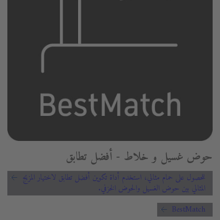
حوض غسيل و خلاط - أفضل تطابق
للحصول على حمام مثالي، استخدم أداة تكوين أفضل تطابق لاختيار المزيج
المثالي بين حوض الغسيل والحوض الخزفي.
BestMatch