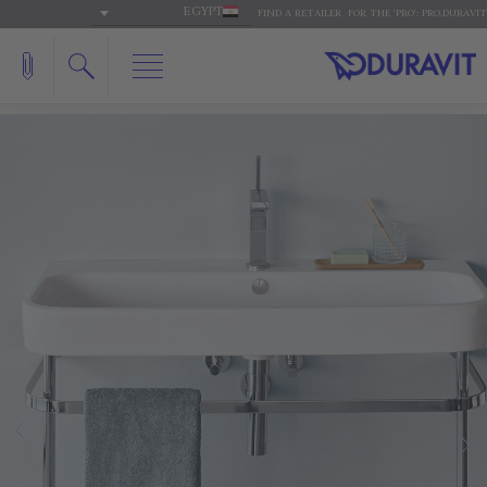
EGYPT
FIND A RETAILER
FOR THE 'PRO': PRO.DURAVIT