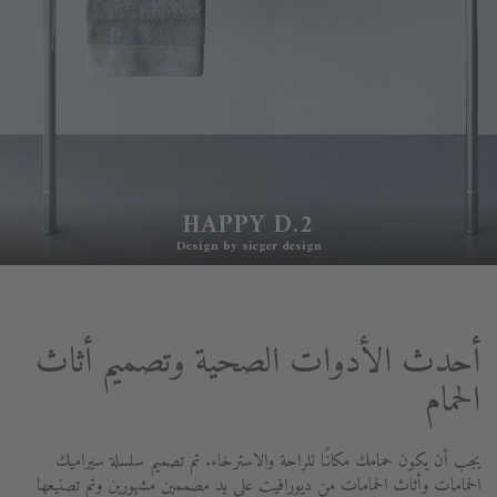
HAPPY D.2
Design by sieger design
أحدث الأدوات الصحية وتصميم أثاث
الحمام
يجب أن يكون حمامك مكانًا للراحة والاسترخاء. تم تصميم سلسلة سيراميك
الحمامات وأثاث الحمامات من ديورافيت على يد مصممين مشهورين وتم تصنيعها