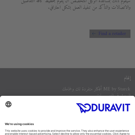
سيقوم ذلك بمساعدة الوكيل المتخصص أن يقوم بتخطيط كافة التفاصيل
والاتصالات والتأكد من تنفيذ العمل بشكل احترافي.
Find a retailer
إلهام
ME by Starck أفكار متفردة لك ولحمامك
البحث في التصميمات
أفكار للحمام
كتيبات ديوراڨيت
تصميم الحمام
منتجات