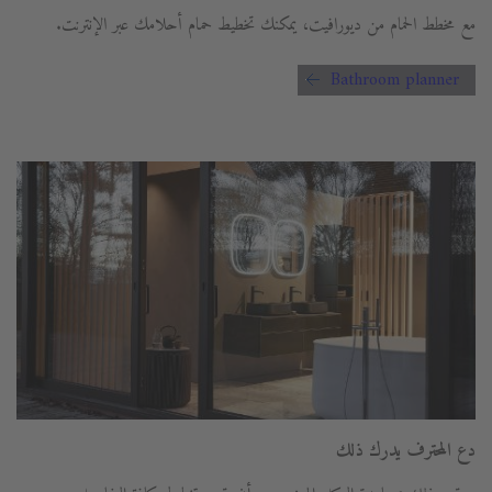
مع مخطط الحمام من ديورافيت، يمكنك تخطيط حمام أحلامك عبر الإنترنت.
Bathroom planner
دع المحترف يدرك ذلك