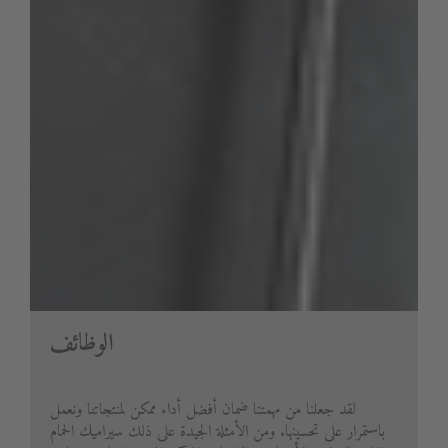
الوظائف
لقد جعلنا من مهمتنا ضمان أفضل أداء ممكن لمنتجاتنا ونعمل
باستمرار على تحسينها. ومن الأمثلة الجيدة على ذلك سيراميك الحمام