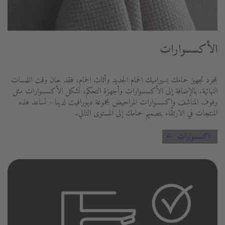
الأكسسوارات
بمجرد تجهيز حمامك بسيراميك الحمام الجديد وأثاث الحمام، فقد حان وقت اللمسات
النهائية. بالإضافة إلى الأكسسوارات وأجهزة التحكم، تشكل الأكسسوارات مثل
رفوف المناشف وإكسسوارات المراحيض مجموعة ديورافيت لدينا - تساعد هذه
المنتجات في الارتقاء بتصميم حمامك إلى المستوى التالي.
اكسسوارات