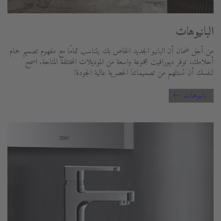
البانيوهات
من أجل ضمان أن البانيو الجديد الخاص بك يتناسب تمامًا مع مفهوم تصميم حمام
أحلامك، توفر ديورافيت مجموعة واسعة من الموديلات المختلفة المتاحة. اسمح
لنفسك أن تستلهم من تصميماتنا الحصرية عالية الجودة!
بانيوهات