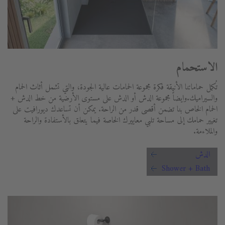
الاستحمام
تُكمل حماماتنا الأنيقة فكرة مجموعة الحمامات عالية الجودة، والتي تشمل أثاث الحمام
والسيراميك.وايضاً مجموعة الدش أو الدش على مستوى الأرضية من خط الدش +
الحمام الخاص بنا تضمن أقصى قدر من الراحة. يمكن أن تساعدك ديورافيت على
تغيير حمامك إلى مساحة تلبي معاييرك الخاصة فيما يتعلق بالأستفادة والراحة
والملاءمة.
الدش
Shower + Bath