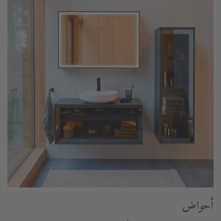
أحواض