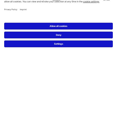
أحواض
تواليتات
الدش
استحمام
SensoWash®
كل المجموعات
كل التصنيفات
تصميم
تصميم الحمام
تعريف الخبراء لحمامات الأحلام
خطوات نحو حمام الأحلام 5
المعارض
للمتخصصين : pro.duravit
خدمات
صحافة
الخامات
تصميم ، تكنولوجيا، جودة 100%
وظائف