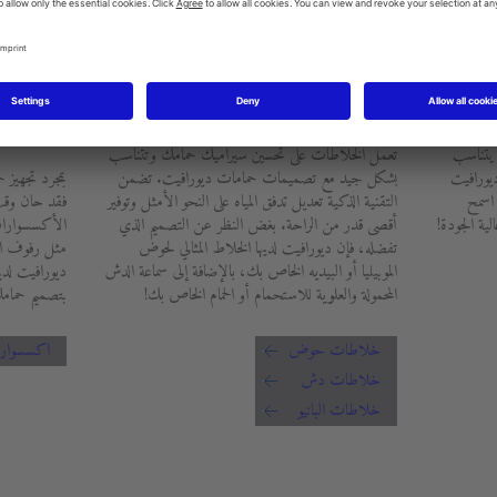
الخلاطات
الأكسس
 يتناسب
تعمل الخلاطات على تحسين سيراميك حمامك وتتناسب
ديورافيت
بشكل جيد مع تصميمات حمامات ديورافيت. تضمن
بمجرد تجهيز ح
 اسمح
التقنية الذكية تعديل تدفق المياه على النحو الأمثل وتوفير
فقد حان وقت 
ية الجودة!
أقصى قدر من الراحة. بغض النظر عن التصميم الذي
الأكسسوارا
تفضله، فإن ديورافيت لديها الخلاط المثالي لحوض
مثل رفوف ال
الموبيليا أو البيديه الخاص بك، بالإضافة إلى سماعة الدش
ديورافيت لدين
المحمولة والعلوية للاستحمام أو الحمام الخاص بك!
بتصميم حمامك
خلاطات حوض
اكسسوار
خلاطات دش
خلاطات البانيو