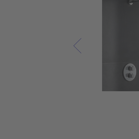
نحن نعتبر الحمام بمثابة مساحة معيشة حيث يمكنك شح
بطارياتك في الصباح والاستمتاع باستراحة مستحقة ف
المساء. تمثل أثاثات الحمام عالية الجودة وسيراميك الحمام س
الاستخدام، بالإضافة إلى المنتجات المعدنية المصبوبة 
الأكريليكية أقصى قدر من الرفاهية وجودة الحياة. ولهذ
السبب نسعى دائمًا إلى دمج أحدث التقنيات في سيرامي
الحمام وأثاث الحمام من ديورافيت وخلق مكان مريح فردي ف
كل حمام، في انسجام مع الطبيعة.