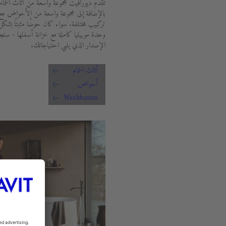
تقدم ديورافيت مجموعة واسعة من أثاث الحما
بالإضافة إلى مجموعة واسعة من الأحواض م
تركيب مختلفة. سواء كان حوضًا مثبتًا بشك
وحدة موبيليا كاملة مع خزانة أسفلها - ستجد
الإصدار الذي يلبي احتياجاتك.
أثاث الحمام
أحواض
Washbasins