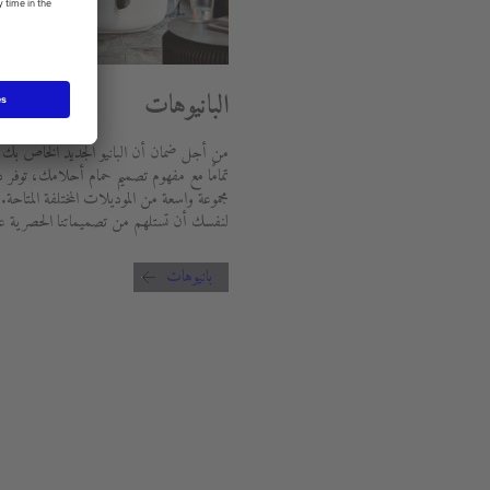
البانيوهات
من أجل ضمان أن البانيو الجديد الخاص بك
تمامًا مع مفهوم تصميم حمام أحلامك، توفر 
مجموعة واسعة من الموديلات المختلفة المتاحة.
لنفسك أن تستلهم من تصميماتنا الحصرية عال
بانيوهات