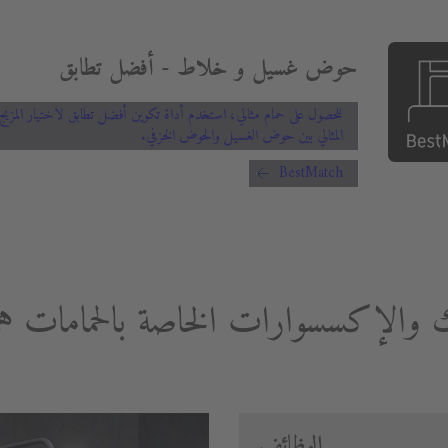
حوض غسيل و خلاط - أفضل تطابق
للحصول على حمام مثالي، استخدم أداة تكوين أفضل تطابق لاختيار المزيج
المثالي بين حوض الغسيل والحوض الخزفي.
BestMatch
ك والإكسسوارات الخاصة بالحمامات 
الوظائف