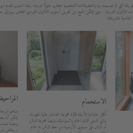
ريقة التي تم تصميمه بها والتفضيلات الشخصية تتطلب حلولًا فردية. ولهذا السبب تقدم ديو
ات التأثيث الفردية - حتى يتمكن الجميع من تحويل أسلوب التأثيث الفردي الخاص بهم إلى 
 المناسبة لمشروعك:
المراحي
الاستحمام
يساهم المرحا
تُكمل حماماتنا الأنيقة فكرة مجموعة الحمامات عالية الجودة،
يمكن أن يعمل 
والتي تشمل أثاث الحمام والسيراميك.وايضاً مجموعة الدش
وحدة متماسك
أو الدش على مستوى الأرضية من خط الدش + الحمام
مرحاض مزود 