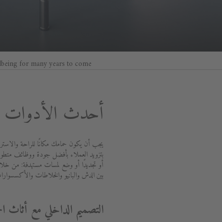
lbeing for many years to come.
أحدث الأدوات ال
يجب أن يكون حمامك مكانًا للراحة والاسترخ
أو تجديدًا أو وضع لمسات مستهدفة: من خلال
بين الدش والبانيو والخلاطات والأكسسوارا
التصميم الداخلي مع أثاث ال