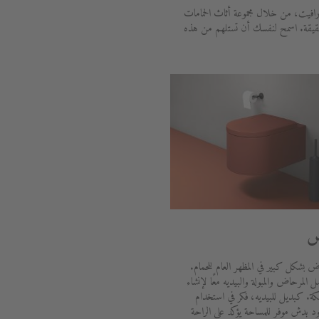
رافيت، من خلال مجموعة أثاث الحمامات
حقيقة. اسمح لنفسك أن تستلهم من هذه
ض
ض بشكل كبير في المظهر العام للحمام.
المرحاض والمبولة والبيديه معًا لإنشاء
ة. كبديل للبيديه، فكر في استخدام
بدش موفر للمساحة يؤكد على الراحة