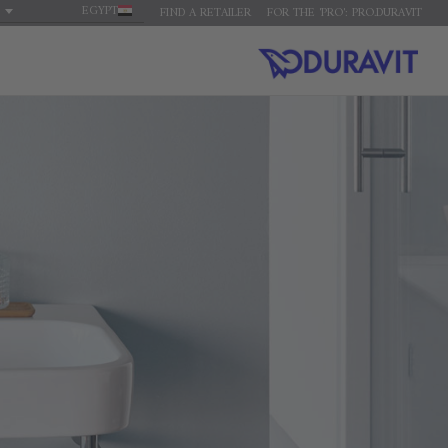
EGYPT
FIND A RETAILER
FOR THE 'PRO': PRO.DURAVIT