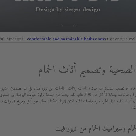
Design by sieger design
ful, functional,
comfortable and sustainable bathrooms
that ensure wel
صحية وتصميم أثاث الحمام
اء. تم تصميم سلسلة سيراميك الحمامات وأثاث الحمامات من ديورافيت على يد مصممين مشهورين 
بتزويد العملاء بأفضل جودة ووظائف متطورة وجماليات جذابة لأكثر من 200 عام. لقد جعلنا من مهمتنا ت
 أثاث الحمام عالي الجودة وسيراميك الحمام المتين لدينا، يمكنك خلق جو أنيق ومريح في وقت 
ت.
حمام وسيراميك الحمام من ديورافيت