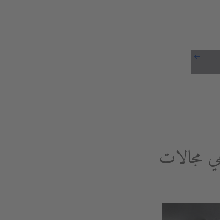
هي مجالات
مري