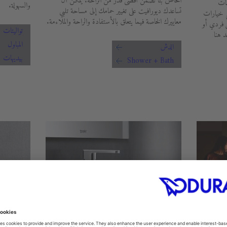
الخاص بنا تضمن أقصى قدر من الراحة. يمكن أن
مات
والسهولة.
تساعدك ديورافيت على تغيير حمامك إلى مساحة تلبي
ع خيارات
معاييرك الخاصة فيما يتعلق بالأستفادة والراحة والملاءمة.
ل فردي أو
تواليتات
 هنا
المباول
الدش
بيديهات
Shower + Bath