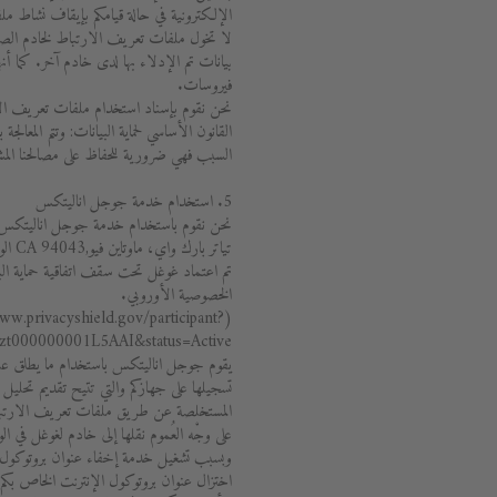
الإلكترونية في حالة قيامكم بإيقاف نشاط م
لا تخول ملفات تعريف الارتباط لخادم الصفحة
بيانات تم الإدلاء بها لدى خادم آخر. كما أنه
فيروسات.
القانون الأساسي لحماية البيانات: وتتم المعا
السبب فهي ضرورية للحفاظ على مصالحنا المش
5. استخدام خدمة جوجل اناليتكس
تياتر بارك واي، ماوتاين فيو,CA 94043 الولايات المتحدةَ الأمريكية.
تم اعتماد غوغل تحت سقف اتفاقية حماية الب
الخصوصية الأوروبي.
www.privacyshield.gov/participant?
id=a2zt000000001L5AAI&status=Active 
يقوم جوجل اناليتكس باستخدام ما يطلق عل
تسجيلها على جهازكم والتي تتيح تقديم تحليل
المستخلصة عن طريق ملفات تعريف الارتب
على وجْه العُموم نقلها إلى خادم لغوغل في الو
وبسبب تشغيل خدمة إخفاء عنوان بروتوكول
اختزال عنوان بروتوكول الإنترنت الخاص بكم