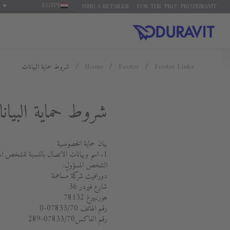
EGYPT
FIND A RETAILER
FOR THE 'PRO': PRO.DURAVIT
Footer Links
Footer
Home
شروط حماية البيانات
شروط حماية البيان
بيان حماية الخصوصية
1. اسم وبيانات الاتصال بالنسبة للشخص المسؤول عن المعالجة والمكلف بحماية البيانات داخل المؤسسة
الشخص المسؤول:
دورافيت شركة مُساهمة
شارع فيردر 36
هورنبيرغ 78132
رقم الهاتف 07833/70-0
رقم الفاكس07833/70-289