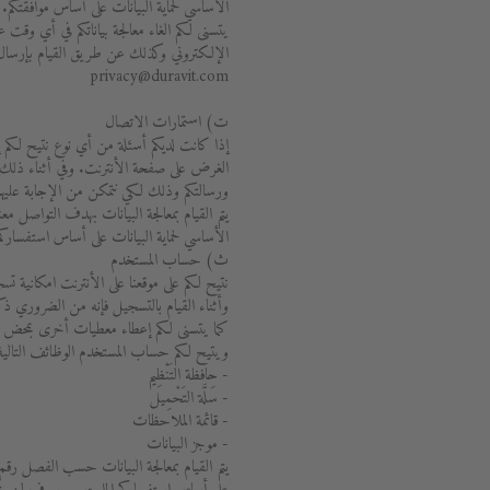
الأساسي لحماية البيانات على أساس موافقتكم.
يتسنى لكم الغاء معالجة بياناتكم في أي وقت
الإلكتروني وكذلك عن طريق القيام بإرسال رس
privacy@duravit.com
ت) استمارات الاتصال
إذا كانت لديكم أسئلة من أي نوع نتيح لكم إ
الغرض على صفحة الأنترنت. وفي أثناء ذلك ف
ورسالتكم وذلك لكي نتمكن من الإجابة عليه
الأساسي لحماية البيانات على أساس استفساركم
ث) حساب المستخدم
نتيح لكم على موقعنا على الأنترنت امكانية
وأثناء القيام بالتسجيل فإنه من الضروري ذكر
كما يتسنى لكم إعطاء معطيات أخرى بمحض ا
ويتيح لكم حساب المستخدم الوظائف التالية
- حافظة التَنْظِيم
- سَلَّة التَحْمِيل
- قائمة الملاحظات
- موجز البيانات