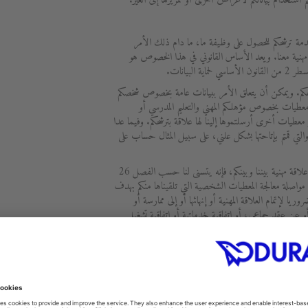
ستخدام بياناتكم لأغراض أخرى أو تمريرها إلى الغير.
دمة ترشحكم للحصول على وظيفة ما، ما دام ذلك الأمر
هنية معنا. ويعد الأساس القانوني في هذا الخصوص هو
بترشحكم. ويمكن أن يتعلق الأمر ببيانات عامة بخصوص شخصكم
معطيات بخصوص مؤهلكم المهني والتعليم المدرسي أو
معطيات أخرى أرسلتموها إلينا لها علاقة بترشحكم. وفيما عدا
 والتي قمتم بإتاحتها بشكل علني، على سبيل المثال حساب على
وإذا ما تم التوصل إلى اتفاق بخصوص إنشاء علاقة مهنية بيننا وبينكم، فإنه يتسنى لنا حسب الفصل 26
بيانات مواصلة معالجة المعطيات الشخصية التي تلقيناها منكم بهدف
ريا لإتمام العلاقة المهنية أو إنهائها أو إلى ممارسة أو
عن عقد جماعي، أو اتفاقية خدماتية أو اتفاقية تشغيل
وظف.
 الغير أي إلى أشخاص آخرين لأهداف أخرى بخلاف