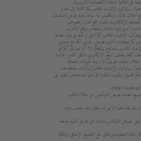
عة على اتفاقية المنطقة الاقتصادية الأوروبية.
نوان بروتوكول الإنترنت الخاص بكم كاملا إلى خادم
قع اختزاله هناك. وبتكليف منا سوف يقوم غوغل باستعمال
 للصفحة الإلكترونية وللقيام بجمع تقارير بخصوص
ات أخرى إلينا متعلقة باستخدام مواقع الأنترنت
روتوكول الإنترنت الخاص بكم الذي تم نقله في إطار خدمة
ص بكم بمعطيات أخرى لجوجل. يتسنى لكم منع تسجيل
المناسب لمتصفح برنامجكم. إلا أننا ننبه إلى أنكم في
عمال كافة وظائف الموقع الإلكتروني بشكل كامل. علاوة
خلال ملفات تعريف الارتباط للبيانات المتعلقة
 عنوان بروتوكول الإنترنت الخاص) وكذلك معالجة هذه
م بتحميل وتثبيت المكون الإضافي للمستعرض المتوفر على
حة توسيع خدمة جوجل اناليتكس من خلال الكود
نت بطريقة خفيّة الاسم (ما يطلق عليه بحجب عنوان
ن قبل جوجل اناليتكس وذلك عن طريق القيام بضغط
اط التعطيلية وبالتالي منع التجميع الإضافي لبياناتكم