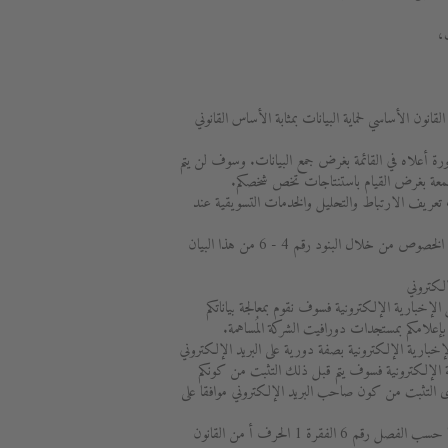
،
ة 1 الحرف ف من القانون الأساسي لحماية البيانات بمثابة الأساس القانوني
ورة أعلاه في القائمة بغرض جمع البيانات. وسوف لن يتم
مجمعة بغرض القيام باستنتاجات تخص شخصكم.
عريف الارتباط والتحليل والخدمات التسويقية عند
سوف تتحصلون على المزيد من التفاصيل بهذا الخصوص من خلال البنود رقم 4 - 6 من هذا البيان
لكتروني
ل الإخبارية الإلكترونية فسوف نقوم بمعالجة بياناتكم
 بإعلامكم بمستجدات دورافيت الشركة المُساهمة.
 الإخبارية الإلكترونية بصفة دورية على البريد الإلكتروني
 الإلكترونية فسوف يتم قبل ذلك التثبت من كونكم
ى التثبت من كون صاحب البريد الإلكتروني موافقا على
سوف تتم معالجة البيانات الشخصية من قبلنا حسب الفصل رقم 6 الفقرة 1 الحرف أ من القانون