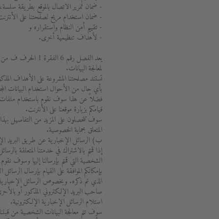
- ضمان تمرير الاتصال بالموقع بطريقة سلسة،
- ضمان استخدام مريح لصفحتنا على الأنترنت
- تقييم أمن النظام واستقراره و
- لأهداف تنظيمية أخرى.
يعد الفصل رقم 6 الفقر
لمعالجة البيانات.
تستند مصلحتنا المشروعة على الأهداف المذك
بأي حال من الأحوال استخدام البيانات ال
فضلاً عن هذا سوف نقوم باستخدام ملفات ت
قيامكم بزيارة موقعنا على الأنترنت.
المتعلق بحماية الخصوصية.
ب) الرسائل الإخبارية عن طريق البريد الإ
إذا قمتم بالاشتراك في خدمتنا المتعلقة بالرسائ
الشخصية التي قمتم بإرسالنا إليها وسوف نقوم
بإمكانكم الموافقة على القيام بإرسال الرسائل
الذي تم ذكره. وبخصوص الرسائل الإخبارية
صاحب البريد الإلكتروني المذكور أو بالأحر
استلام الرسائل الإخبارية الإلكترونية.