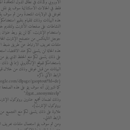
الأوروبي وكذلك في نطاق الدول المتعاقدة الموق
فقط في الحالات الاستثنائية سوف يتم نقل ع
لغوغل في الولايات المتحدةَ ومن ثم سوف ي
هذه البيانات وذلك للقيام بتقييم استخدامكم
النشاطات على صفحات الأنترنت ولتقديم خدم
واستخدام الإنترنت. كما لن يتم ربط عنوان ب
جوجل اناليتكس من متصفح الإنترنت الخا
ملفات تعريف الارتباط عن طريق ضبط الإعداد 
هذه الحالة لن يتسنى لكم عند الاقتضاء است
على ذلك يتسنى لكم منع الحفظ الذي يتم من 
باستخدامكم للموقع الإلكتروني (بما في ذلك
البيانات من قبل غوغل وذلك من خلال قيامك
الرابط الآتي ذكره
(http://tools.google.com/dlpage/gaoptout?hl=de).
كما نشير إلى أنه سوف يتم على هذه الصف
"gat._anonymizeIp();"
وذلك لضمان تجميع عناوين بروتوكول الإنتر
بروتوكول الإنترنت).
علاوة على ذلك يتسنى لكم منع التجميع م
الرابط التالي.
ومن ثم سوف يتم استعمال ملفات تعريف الارتب