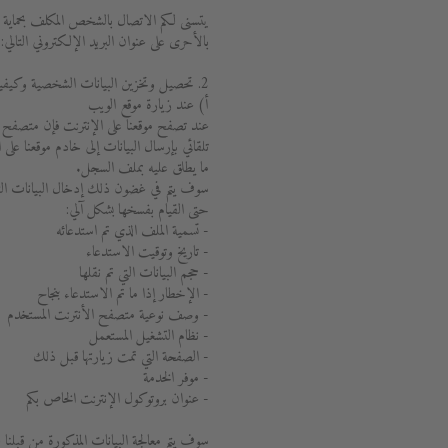
يتسنى لكم الاتصال بالشخص المكلف بحماية ال
بالأحرى على عنوان البريد الإلكتروني التالي: privacy@duravit.com.
2. تحصيل وتخزين البيانات الشخصية وكيفية توظيفها والهدف منها
أ) عند زيارة موقع الويب
عند تصفح موقعنا على الإنترنت فإن متصفح 
تلقائي بإرسال البيانات إلى خادم موقعنا على
ما يطلق عليه بملف السجل.
سوف يتم في غضون ذلك إدخال البيانات التا
حتى القيام بفسخها بشكل آلي:
- تسمية الملف الذي تم استدعائه
- تاريخ وتوقيت الاستدعاء
- حجم البيانات التي تم نقلها
- الإخطار إذا ما تم الاستدعاء بنجاح
- وصف نوعية متصفح الأنترنت المستخدم
- نظام التشغيل المستعمل
- الصفحة التي تمت زيارتها قبل ذلك
- موفر الخدمة
- عنوان بروتوكول الإنترنت الخاص بكم
سوف يتم معالجة البيانات المذكورة من قبلنا 