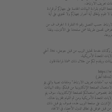
لفات تعريف الارتباط.
 القيام بقراءة البيانات الخاصة على جهازكم أو قراءة
ا لا تقوم بإلحاق أية أضرار بجهازكم ولا تحتوي على أية
نحن نقوم بإسناد استخدام ملفات تعريف الارتباط حسب الفصل رقم 6 الفقرة 1 الحرف ف من
لجة بغرض تحسين طريقة عمل صفحتنا على الأنترنت. ولهذا
روعة.
نحن نقوم باستخدام خدمة جوجل اناليتكس وكذلك خدمة تحليل الويب من قبل جوجل، Inc. أمفي
يانات ويقدم لكم من خلال ذلك ضمانا لمراعاة قانون
(https://
أنظر)
يه ب "ملفات تعريف الارتباط" وملفات نصية والتي يتم
 لاستعمال الصفحة الإلكترونية من قبلكم. وتلك البيانات
اط بخصوص استعمالكم للصفحة الإلكترونية، سوف يتم
لايات المتحدةَ الأمريكية ومن ثم القيام بتخزينها هناك.
 الإنترنت على صفحة الويب هذه، فسوف يتم قبل ذلك
 من قبل غوغل في نطاق الدول الأعضاء في الاتحاد