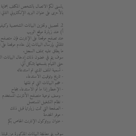
يتسنى لكم الاتصال بالشخص المكلف بحماية ال
بالأحرى على عنوان البريد الإلكتروني التالي: privacy@duravit.com.
2. تحصيل وتخزين البيانات الشخصية وكيفية توظيفها والهدف منها
أ) عند زيارة موقع الويب
عند تصفح موقعنا على الإنترنت فإن متصفح 
تلقائي بإرسال البيانات إلى خادم موقعنا على
ما يطلق عليه بملف السجل.
سوف يتم في غضون ذلك إدخال البيانات التا
حتى القيام بفسخها بشكل آلي:
- تسمية الملف الذي تم استدعائه
- تاريخ وتوقيت الاستدعاء
- حجم البيانات التي تم نقلها
- الإخطار إذا ما تم الاستدعاء بنجاح
- وصف نوعية متصفح الأنترنت المستخدم
- نظام التشغيل المستعمل
- الصفحة التي تمت زيارتها قبل ذلك
- موفر الخدمة
- عنوان بروتوكول الإنترنت الخاص بكم
سوف يتم معالجة البيانات المذكورة من قبلنا 