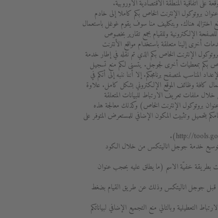
عة على اتفاقية المنطقة الاقتصادية الأوروبية.
نوان بروتوكول الإنترنت الخاص بكم كاملا إلى خادم
قع اختزاله هناك. وبتكليف منا سوف يقوم غوغل باستعمال
 للصفحة الإلكترونية وللقيام بجمع تقارير بخصوص
ات أخرى إلينا متعلقة باستخدام مواقع الأنترنت
روتوكول الإنترنت الخاص بكم الذي تم نقله في إطار خدمة
ص بكم بمعطيات أخرى لجوجل. يتسنى لكم منع تسجيل
المناسب لمتصفح برنامجكم. إلا أننا ننبه إلى أنكم في
عمال كافة وظائف الموقع الإلكتروني بشكل كامل. علاوة
خلال ملفات تعريف الارتباط للبيانات المتعلقة
 عنوان بروتوكول الإنترنت الخاص) وكذلك معالجة هذه
م بتحميل وتثبيت المكون الإضافي للمستعرض المتوفر على
حة توسيع خدمة جوجل اناليتكس من خلال الكود
نت بطريقة خفيّة الاسم (ما يطلق عليه بحجب عنوان
ن قبل جوجل اناليتكس وذلك عن طريق القيام بضغط
اط التعطيلية وبالتالي منع التجميع الإضافي لبياناتكم