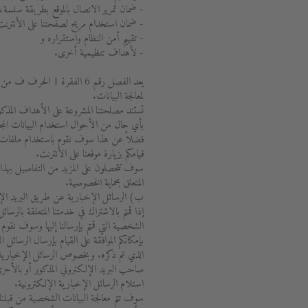
- ضمان تمرير الاتصال بالموقع بطريقة سلسة،
- ضمان استخدام مريح لصفحتنا على الأنترنت
- تقييم أمن النظام واستقراره و
- لأهداف تنظيمية أخرى.
يعد الفصل رقم 6 الفقر
لمعالجة البيانات.
تستند مصلحتنا المشروعة على الأهداف المذك
بأي حال من الأحوال استخدام البيانات ال
فضلاً عن هذا سوف نقوم باستخدام ملفات ت
قيامكم بزيارة موقعنا على الأنترنت.
المتعلق بحماية الخصوصية.
ب) الرسائل الإخبارية عن طريق البريد الإ
إذا قمتم بالاشتراك في خدمتنا المتعلقة بالرسائ
الشخصية التي قمتم بإرسالنا إليها وسوف نقوم
بإمكانكم الموافقة على القيام بإرسال الرسائل
الذي تم ذكره. وبخصوص الرسائل الإخبارية
صاحب البريد الإلكتروني المذكور أو بالأحر
استلام الرسائل الإخبارية الإلكترونية.