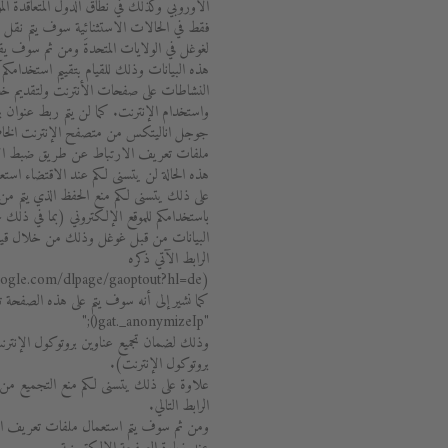
الأوروبي وكذلك في نطاق الدول المتعاقدة الموق
فقط في الحالات الاستثنائية سوف يتم نقل ع
لغوغل في الولايات المتحدةَ ومن ثم سوف ي
هذه البيانات وذلك للقيام بتقييم استخدامكم
النشاطات على صفحات الأنترنت ولتقديم خدم
واستخدام الإنترنت. كما لن يتم ربط عنوان ب
جوجل اناليتكس من متصفح الإنترنت الخا
ملفات تعريف الارتباط عن طريق ضبط الإعداد 
هذه الحالة لن يتسنى لكم عند الاقتضاء است
على ذلك يتسنى لكم منع الحفظ الذي يتم من 
باستخدامكم للموقع الإلكتروني (بما في ذلك
البيانات من قبل غوغل وذلك من خلال قيامك
الرابط الآتي ذكره
(http://tools.google.com/dlpage/gaoptout?hl=de).
كما نشير إلى أنه سوف يتم على هذه الصف
"gat._anonymizeIp();"
وذلك لضمان تجميع عناوين بروتوكول الإنتر
بروتوكول الإنترنت).
علاوة على ذلك يتسنى لكم منع التجميع م
الرابط التالي.
ومن ثم سوف يتم استعمال ملفات تعريف الارتب