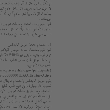
الإلكترونية في حالة قيامكم بإيقاف نشاط م
لا تخول ملفات تعريف الارتباط لخادم الصفحة
بيانات تم الإدلاء بها لدى خادم آخر. كما أنه
فيروسات.
القانون الأساسي لحماية البيانات: وتتم المعا
السبب فهي ضرورية للحفاظ على مصالحنا المش
5. استخدام خدمة جوجل اناليتكس
تياتر بارك واي، ماوتاين فيو,CA 94043 الولايات المتحدةَ الأمريكية.
تم اعتماد غوغل تحت سقف اتفاقية حماية الب
الخصوصية الأوروبي.
www.privacyshield.gov/participant?
id=a2zt000000001L5AAI&status=Active 
يقوم جوجل اناليتكس باستخدام ما يطلق عل
تسجيلها على جهازكم والتي تتيح تقديم تحليل
المستخلصة عن طريق ملفات تعريف الارتب
على وجْه العُموم نقلها إلى خادم لغوغل في الو
وبسبب تشغيل خدمة إخفاء عنوان بروتوكول
اختزال عنوان بروتوكول الإنترنت الخاص بكم