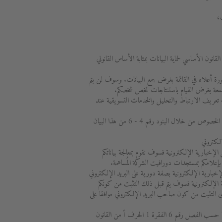
،
ة 1 الحرف ف من القانون الأساسي لحماية البيانات بمثابة الأساس القانوني
ورة أعلاه في القائمة بغرض جمع البيانات. وسوف لن يتم
مجمعة بغرض القيام باستنتاجات تخص شخصكم.
عريف الارتباط والتحليل والخدمات التسويقية عند
سوف تتحصلون على المزيد من التفاصيل بهذا الخصوص من خلال البنود رقم 4 - 6 من هذا البيان
لكتروني
ل الإخبارية الإلكترونية فسوف نقوم بمعالجة بياناتكم
 بإعلامكم بمستجدات دورافيت الشركة المُساهمة.
 الإخبارية الإلكترونية بصفة دورية على البريد الإلكتروني
 الإلكترونية فسوف يتم قبل ذلك التثبت من كونكم
ى التثبت من كون صاحب البريد الإلكتروني موافقا على
سوف تتم معالجة البيانات الشخصية من قبلنا حسب الفصل رقم 6 الفقرة 1 الحرف أ من القانون