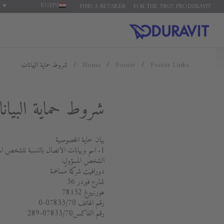
EGYPT
FIND A RETAILER
FOR THE 'PRO': PRO.DURAVIT
Footer Links
Footer
Home
شروط حماية البيانات
شروط حماية البيان
بيان حماية الخصوصية
1. اسم وبيانات الاتصال بالنسبة للشخص المسؤول عن المعالجة والمكلف بحماية البيانات داخل المؤسسة
الشخص المسؤول:
دورافيت شركة مُساهمة
شارع فيردر 36
هورنبيرغ 78132
رقم الهاتف 07833/70-0
رقم الفاكس07833/70-289