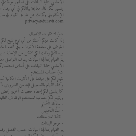
الأساسي لحماية البيانات على أساس موافقتكم.
يتسنى لكم الغاء معالجة بياناتكم في أي وقت
الإلكتروني وكذلك عن طريق القيام بإرسال رس
privacy@duravit.com
ت) استمارات الاتصال
إذا كانت لديكم أسئلة من أي نوع نتيح لكم إ
الغرض على صفحة الأنترنت. وفي أثناء ذلك ف
ورسالتكم وذلك لكي نتمكن من الإجابة عليه
الأساسي لحماية البيانات على أساس استفساركم
ث) حساب المستخدم
نتيح لكم على موقعنا على الأنترنت امكانية
وأثناء القيام بالتسجيل فإنه من الضروري ذكر
كما يتسنى لكم إعطاء معطيات أخرى بمحض ا
ويتيح لكم حساب المستخدم الوظائف التالية
- حافظة التَنْظِيم
- سَلَّة التَحْمِيل
- قائمة الملاحظات
- موجز البيانات