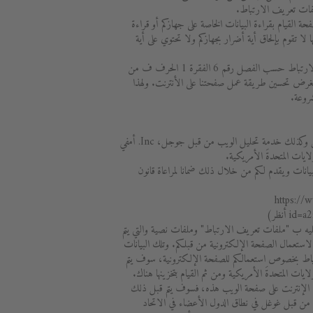
لفات تعريف الارتباط.
 القيام بقراءة البيانات الخاصة على جهازكم أو قراءة
ا لا تقوم بإلحاق أية أضرار بجهازكم ولا تحتوي على أية
نحن نقوم بإسناد استخدام ملفات تعريف الارتباط حسب الفصل رقم 6 الفقرة 1 الحرف ف من
لجة بغرض تحسين طريقة عمل صفحتنا على الأنترنت. ولهذا
روعة.
نحن نقوم باستخدام خدمة جوجل اناليتكس وكذلك خدمة تحليل الويب من قبل جوجل، Inc. أمفي
يانات ويقدم لكم من خلال ذلك ضمانا لمراعاة قانون
(https://
أنظر)
يه ب "ملفات تعريف الارتباط" وملفات نصية والتي يتم
 لاستعمال الصفحة الإلكترونية من قبلكم. وتلك البيانات
اط بخصوص استعمالكم للصفحة الإلكترونية، سوف يتم
لايات المتحدةَ الأمريكية ومن ثم القيام بتخزينها هناك.
 الإنترنت على صفحة الويب هذه، فسوف يتم قبل ذلك
 من قبل غوغل في نطاق الدول الأعضاء في الاتحاد