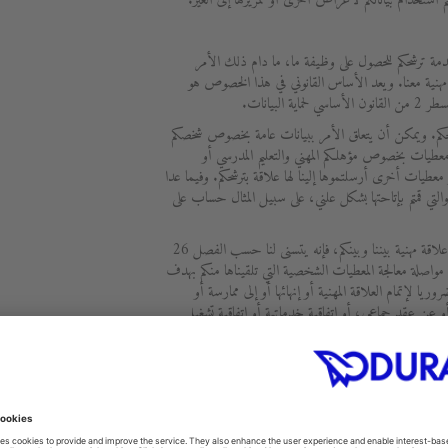
ستخدام بياناتكم لأغراض أخرى أو تمريرها إلى الغير.
دمة ترشحكم للحصول على وظيفة ما، ما دام ذلك الأمر
هنية معنا. ويعد الأساس القانوني في هذا الخصوص هو
بترشحكم. ويمكن أن يتعلق الأمر ببيانات عامة بخصوص شخصكم
معطيات بخصوص مؤهلكم المهني والتعليم المدرسي أو
معطيات أخرى أرسلتموها إلينا لها علاقة بترشحكم. وفيما عدا
 والتي قمتم بإتاحتها بشكل علني، على سبيل المثال حساب على
وإذا ما تم التوصل إلى اتفاق بخصوص إنشاء علاقة مهنية بيننا وبينكم، فإنه يتسنى لنا حسب الفصل 26
بيانات مواصلة معالجة المعطيات الشخصية التي تلقيناها منكم بهدف
ريا لإتمام العلاقة المهنية أو إنهائها أو إلى ممارسة أو
عن عقد جماعي، أو اتفاقية خدماتية أو اتفاقية تشغيل
وظف.
 الغير أي إلى أشخاص آخرين لأهداف أخرى بخلاف