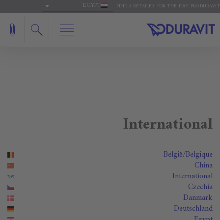
EGYPT
FIND A RETAILER
FOR THE 'PRO': PRO.DURAVIT
International
België/Belgique
China
International
Czechia
Danmark
Deutschland
Egypt