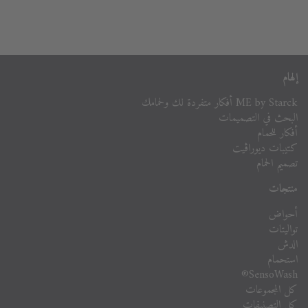
إلهام
ME by Starck أفكار متفردة لك ولحمامك
البحث في التصميمات
أفكار للحمام
كتيبات ديوراڨيت
تصميم الحمام
منتجات
أحواض
تواليتات
الدش
استحمام
SensoWash®
كل المجموعات
كل التصنيفات