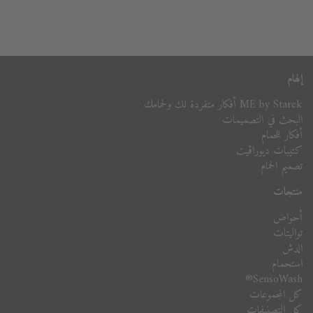
إلهام
ME by Starck أفكار متفردة لك ولحمامك
البحث في التصميمات
أفكار للحمام
كتيبات ديوراڨيت
تصميم الحمام
منتجات
أحواض
تواليتات
الدش
استحمام
SensoWash®
كل المجموعات
كل التصنيفات