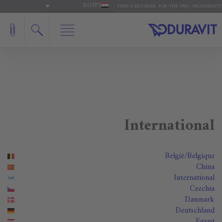
EGYPT
FIND A RETAILER
FOR THE 'PRO': PRO.DURAVIT
International
België/Belgique
China
International
Czechia
Danmark
Deutschland
Egypt