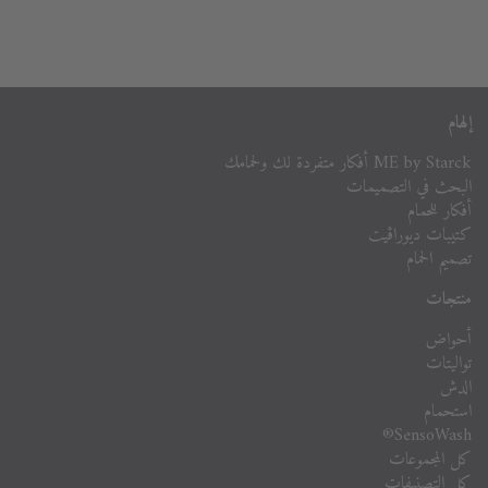
إلهام
ME by Starck أفكار متفردة لك ولحمامك
البحث في التصميمات
أفكار للحمام
كتيبات ديوراڨيت
تصميم الحمام
منتجات
أحواض
تواليتات
الدش
استحمام
SensoWash®
كل المجموعات
كل التصنيفات