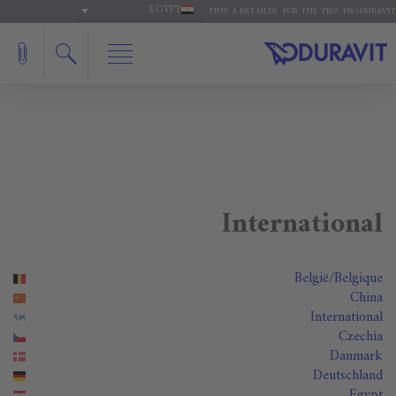
EGYPT
FIND A RETAILER
FOR THE 'PRO': PRO.DURAVIT
International
België/Belgique
China
International
Czechia
Danmark
Deutschland
Egypt