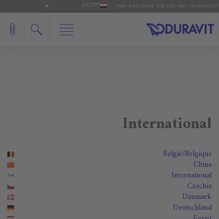
EGYPT
FIND A RETAILER
FOR THE 'PRO': PRO.DURAVIT
International
België/Belgique
China
International
Czechia
Danmark
Deutschland
Egypt