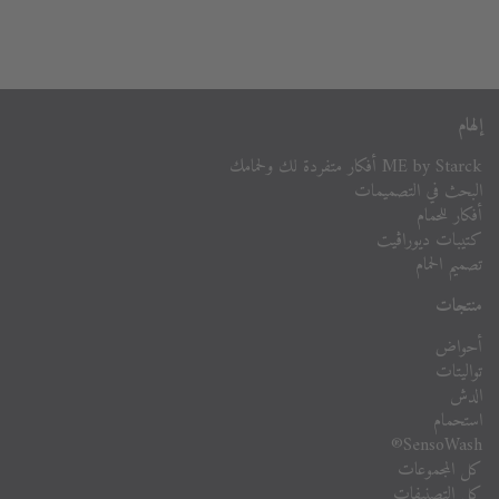
إلهام
ME by Starck أفكار متفردة لك ولحمامك
البحث في التصميمات
أفكار للحمام
كتيبات ديوراڨيت
تصميم الحمام
منتجات
أحواض
تواليتات
الدش
استحمام
SensoWash®
كل المجموعات
كل التصنيفات