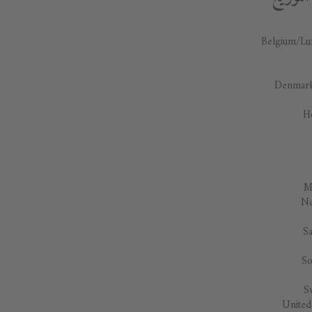
Belgium/L
Denmar
H
M
Ne
Sa
So
S
Unite