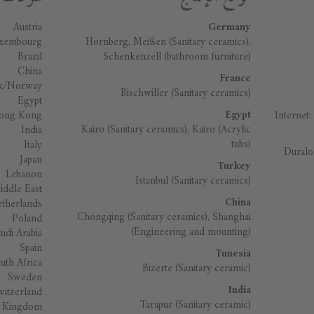
Austria
Germany
uxembourg
Hornberg, Meißen (Sanitary ceramics),
Brazil
Schenkenzell (bathroom furniture)
China
France
k/Norway
Bischwiller (Sanitary ceramics)
Egypt
Egypt
ong Kong
Internet:
Kairo (Sanitary ceramics), Kairo (Acrylic
India
tubs)
Italy
Duralo
Japan
Turkey
Lebanon
Istanbul (Sanitary ceramics)
iddle East
China
therlands
Chongqing (Sanitary ceramics), Shanghai
Poland
(Engineering and mounting)
udi Arabia
Spain
Tunesia
uth Africa
Bizerte (Sanitary ceramic)
Sweden
India
witzerland
Tarapur (Sanitary ceramic)
d Kingdom