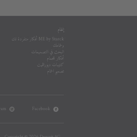
إلهام
ME by Starck أفكار متفردة لك
ولحمامك
البحث في التصميمات
أفكار للحمام
كتيبات ديوراڨيت
تصميم الحمام
ram
Facebook