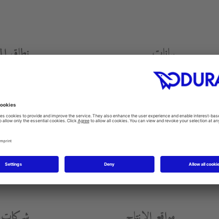
بيانات
نطاق ال
إ
يرادات 2015
الصيني، موبي
أنظمة العناي
432,3 مليون يورو (المجموعة
والاكسسوار
سنة التأسيس
1817
M
مواقع الإنتاج
شركات ا