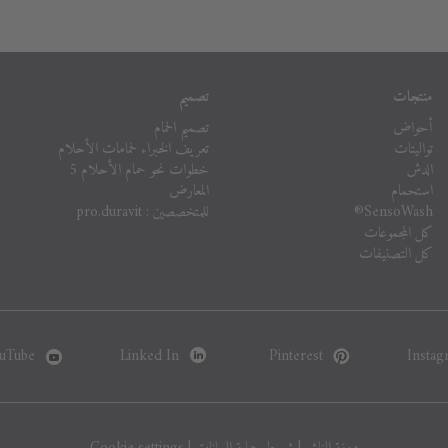
منتجات
تصميم
أحواض
تصميم الحمام
تواليتات
تعريف الخبراء لحمامات الأحلام
الدش
خطوات نحو حمام الأحلام 5
استحمام
المعارض
SensoWash®
للمتخصصين : pro.duravit
كل المجموعات
كل التصنيفات
uTube
Linked In
Pinterest
Instag