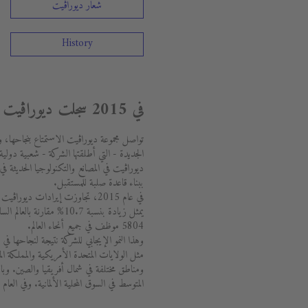
شعار ديوراڨيت
History
في 2015 سجلت ديوراڨيت نموا ثنائي الرقم واستثمرت بقوة
الجديدة - التي أطلقتها الشركة - شعبية دو
ديوراڨيت في المصانع والتكنولوجيا الحديثة في
ببناء قاعدة صلبة للمستقبل.
يمثل زيادة بنسبة 10.7% مق
5804 موظف في جميع أنحاء العالم.
وهذا النمو الإيجابي للشركة نتيجة لنجاحها ف
مثل الولايات المتحدة الأمريكية والمملكة المت
المتوسط في السوق المحلية الألمانية. وفي الع