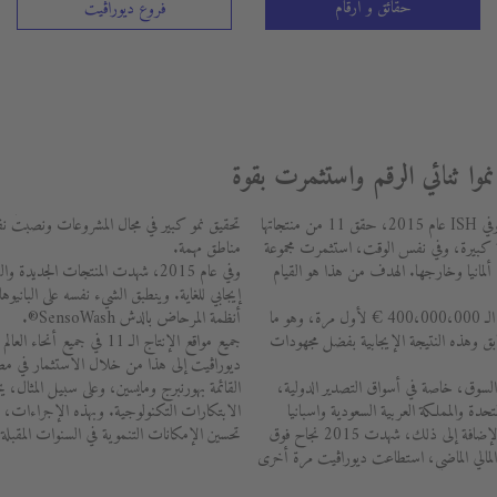
حقائق و أرقام
فروع ديوراڨيت
تواصل مجموعة ديوراڨيت الاستمتاع بنجاحها، وفي ISH عام 2015، حقق 11 من منتجاتها
تحقيق نمو كبير في مجال المشروعات ونصبت نف
لية كبيرة، وفي نفس الوقت، استثمرت مجموعة
مناطق مهمة.
 ألمانيا وخارجها. الهدف من هذا هو القيام
وفي عام 2015، شهدت المنتجات الجديد
إيجابي للغاية. وينطبق الشيء نفسه على البا
في عام 2015، تجاوزت إيرادات ديوراڨيت الـ 400،000،000 € لأول مرة، وهو ما
أنظمة المرحاض بالدش SensoWash®.
ارنة بالعالم السابق وهذه النتيجة الإيجابية بفضل مجهودات
جميع مواقع الإنتاج الـ 11 في 
ديوراڨيت إلى هذا من خلال الاستثمار في مص
ي السوق، خاصة في أسواق التصدير الدولية،
القائمة بهورنبرج ومايسين، وعلى سبيل المثا
حدة والمملكة العربية السعودية واسبانيا
الابتكارات التكنولوجية. وبهذه الإجراءات، 
ومناطق مختلفة في شمال أفريقيا والصين. وبالإضافة إلى ذلك، شهدت 2015 نجاح فوق
تحسين الإمكانات التنموية في السنوات المقبلة.
ام المالي الماضي، استطاعت ديوراڨيت مرة أخرى