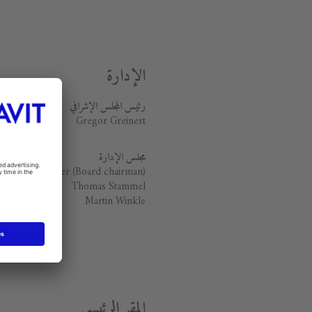
الإدارة
رئيس المجلس الإ
شرا
ف
ي
Gregor Greinert
مجلس الإدارة
ichael Demmer (Board chairman)
Thomas Stammel
Martin Winkle
المقر الرئيسي