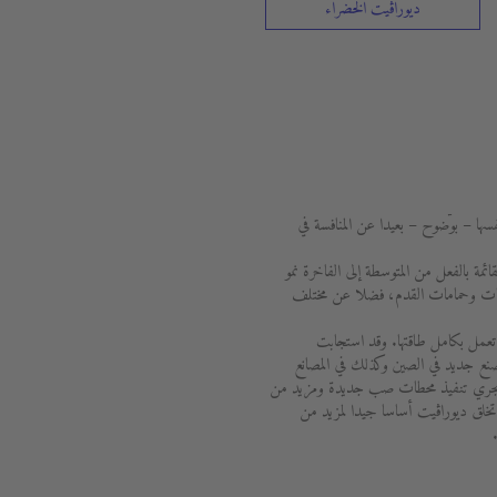
ديوراڨيت الخضراء
سها – بوضوح – بعيدا عن المنافسة في
ة والقائمة بالفعل من المتوسطة إلى الفاخرة نمو
نيوهات وحمامات القدم، فضلا عن مختلف
جميع أنحاء العالم تعمل بكامل طاقتها. وقد استجابت
نع جديد في الصين وكذلك في المصانع
ل، يجري تنفيذ محطات صب جديدة ومزيد من
تخلق ديوراڨيت أساسا جيدا لمزيد من