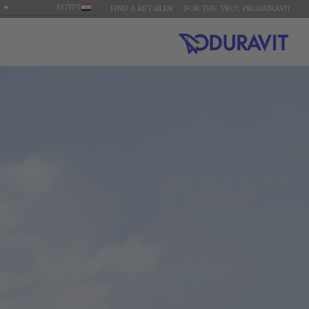
EGYPT
FIND A RETAILER
FOR THE 'PRO': PRO.DURAVIT