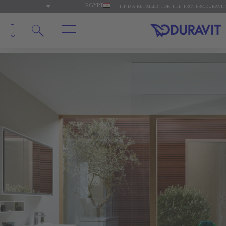
EGYPT
FIND A RETAILER
FOR THE 'PRO': PRO.DURAVIT