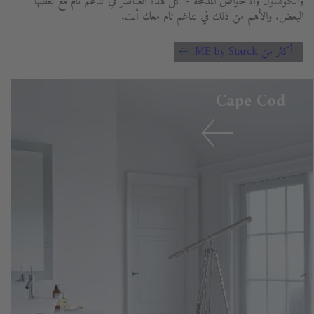
والكونسول والأحواض المدمجة - كل هذه العناصر في تناغم تام مع بعضها
البعض. والأهم من ذلك في تناغم تام معك أنت.
أكثر من ME by Starck
Cape Cod