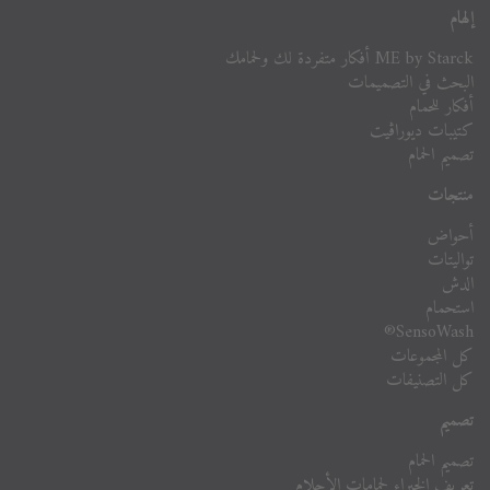
إلهام
ME by Starck أفكار متفردة لك ولحمامك
البحث في التصميمات
أفكار للحمام
كتيبات ديوراڨيت
تصميم الحمام
منتجات
أحواض
تواليتات
الدش
استحمام
SensoWash®
كل المجموعات
كل التصنيفات
تصميم
تصميم الحمام
تعريف الخبراء لحمامات الأحلام