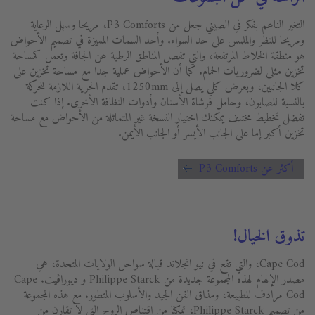
التغير الناعم بفكر في الصيني جعل من P3 Comforts، مريحا وسهل الرعاية
ومريحا للنظر والملمس على حد السواء. وأحد السمات المميزة في تصميم الأحواض
هو منطقة الخلاط المرتفعة، والتي تفصل المناطق الرطبة عن الجافة وتعمل كمساحة
تخزين مثلى لضروريات الحمام. كما أن الأحواض عملية جدا مع مساحة تخزين على
كلا الجانبين، وبعرض كلي يصل إلى 1250mm، تقدم الحرية اللازمة للحركة
بالنسبة للصابون، وحامل فرشاة الأسنان وأدوات النظافة الأخرى. إذا كنت
تفضل تخطيط مختلف يمكنك اختيار النسخة غير المتماثلة من الأحواض مع مساحة
تخزين أكبر إما على الجانب الأيسر أو الجانب الأيمن.
أكثر عن P3 Comforts
تذوق الخيال!
Cape Cod، والتي تقع في نيو انجلاند قبالة سواحل الولايات المتحدة، هي
مصدر الإلهام لهذه المجموعة جديدة من Philippe Starck و ديوراڨيت. Cape
Cod مرادف للطبيعة، ومذاق الفن الجيد والأسلوب المتطور. مع هذه المجموعة
من تصميم Philippe Starck، تمكنا من اقتناص الروح التي لا تقارن من