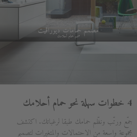
مصمم حمامات ديوراڨيت
صمم حمام أحلامك
4 خطوات سهلة نحو حمام أحلامك
جمّع ورتّب ونظّم حمامك طبقا لرغباتك. اكتشف
مجموعة واسعة من الاحتمالات والمتغيرات لتصميم