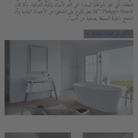
المنطقة، التي تتميز بشواطئها البيضاء التي تمتد لأميال والمياه الصافية. وكما قال
Philippe Starck "كلنا يحلم بكوخ على الشاطئ من الأغصان اليابسة وأن
نستمتع بالحياة البسيطة بصحبة من نحب".
أكثر عن Cape Cod