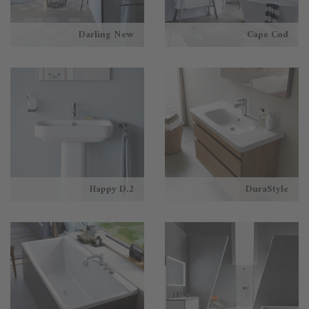
Darling New
Cape Cod
Happy D.2
DuraStyle