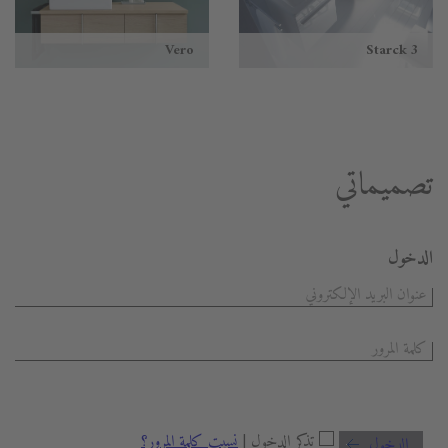
Vero
Starck 3
تصميماتي
الدخول
تذكر الدخول |
نسيت كلمة المرور؟
الدخول