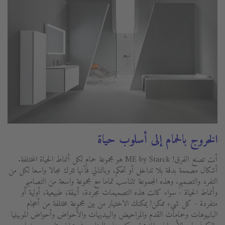
الخروج بالحمام إلى أسلوب حياة
أنت تصنع الفرق! ME by Starck هو مجموعة حمام لكل أنماط الحياة المختلفة.
أشكال مصممة بدقة بلا تداخل أو تحكم، وبالتالي فآنها تترك مجالا واسعا لكل من
التفرد والتصميم. وهذه المجموعة تتناسب تماما مع مجموعة واسعة من التصاميم
وأنماط الحياة - سواء كانت هذه التصميمات مجردة، أنيقة، طبيعية، أولية أو
متفردة - كل شيء ممكن! يمكنك الاختيار من بين مجموعة مختلفة من أحجام
البانيوهات وحمامات القدم والمراحيض والبيديهات والأحواض وأحواض الموبيليا