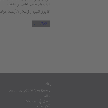
البيديه والمرحاض المعلقين على الحائط.
كما يتوفر البيديه والمرحاض الأرضيان بخزان سعة 6 لترات ونظام طر
1930
إلهام
ME by Starck أفكار متفردة لك
ولحمامك
البحث في التصميمات
أفكار للحمام