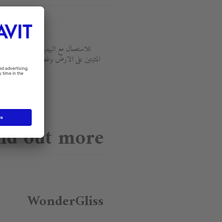
تثبيت
#006701
للاستعمال مع البيديه والمرحاض
المثبتين على الارض وغطاء السيفو...
nd out more
WonderGliss