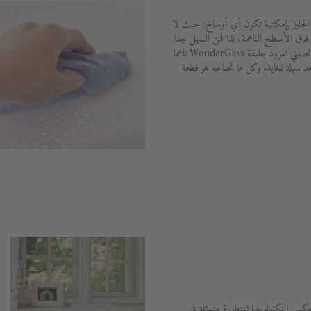
WonderG المضافة إلى الجليز بإمكانية تكون أي أوساخ: حيث لا
 فوق الأسطح الناعمة، لذا فمن السهل جدا
التخلص من البقايا بقليل من المياه. ويظل الصيني المزود بطبقة WonderGliss ناعما
د سهلة للغاية. وكل ما تحتاجه هو قطعة
اسيكية 1930، إلا أنه يعكس التكنولوجيا المتطورة متمثلة في