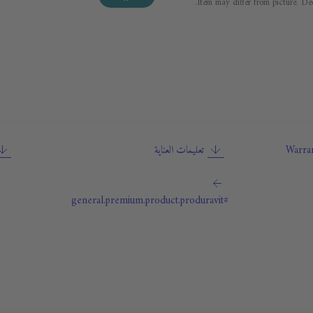
Item may differ from picture. Dec
Warran
تعليمات العناية
#general.premium.product.produravit