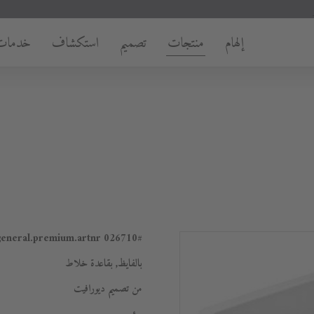
إلهام
منتجات
تصميم
استكشاف
خدمات
026710
#general.premium.artnr
بالفايظ, بقاعدة خلاط
من تصميم ديورافيت