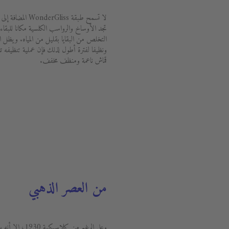
لا تسمح طبقة liss
تجد الأوساخ والرواسب الكلسية مكانا للبقاء
ونظيفا لفترة أطول لذلك فإن عملية تنظيفه تع
قماش ناعمة ومنظف مخفف.
من العصر الذهبي
وعلى الرغم من كل