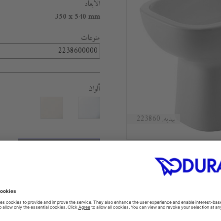
الأبعاد
350 x 540 mm
منوعات
ألوان
بيديه, 223860
FIND A RETAILER