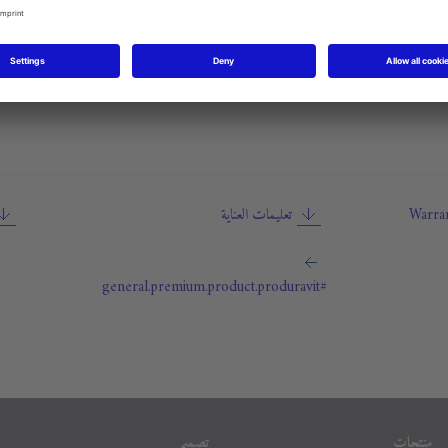
Item may differ from picture. Dec
Warran
تعليمات العناية
#general.premium.product.produravit
منتجات
تصميم