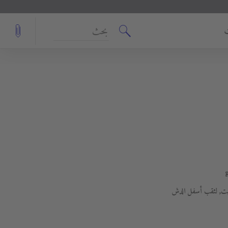
بحث
ثبيت, لثقب أسفل الدش