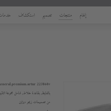
إلهام
منتجات
تصميم
استكشاف
خدمات
223860
#general.premium.artnr
بالفايظ, بقاعدة خلاط, شامل مجموعة الت
من تصميمات زيجر ديزاين