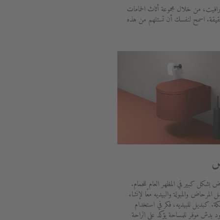
رافيت، من خلال مجموعة أثاث الحمامات
حقيقة. اسمح لنفسك أن تستلهم من هذه
ض
ض بشكل كبير في المظهر العام للحمام.
المرحاض والمبولة والبيديه معًا لإنشاء
ة. كبديل للبيديه، فكر في استخدام
بدش موفر للمساحة يؤكد على الراحة