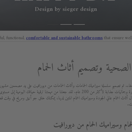
Design by sieger design
ful, functional,
comfortable and sustainable bathrooms
that ensure wel
صحية وتصميم أثاث الحمام
اء. تم تصميم سلسلة سيراميك الحمامات وأثاث الحمامات من ديورافيت على يد مصممين مشهورين 
بتزويد العملاء بأفضل جودة ووظائف متطورة وجماليات جذابة لأكثر من 200 عام. لقد جعلنا من مهمتنا ت
 أثاث الحمام عالي الجودة وسيراميك الحمام المتين لدينا، يمكنك خلق جو أنيق ومريح في وقت 
ت.
حمام وسيراميك الحمام من ديورافيت