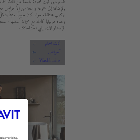
تقدم ديورافيت مجموعة واسعة من أثاث الحما
بالإضافة إلى مجموعة واسعة من الأحواض م
تركيب مختلفة. سواء كان حوضًا مثبتًا بشك
وحدة موبيليا كاملة مع خزانة أسفلها - ستجد
الإصدار الذي يلبي احتياجاتك.
أثاث الحمام
أحواض
Washbasins