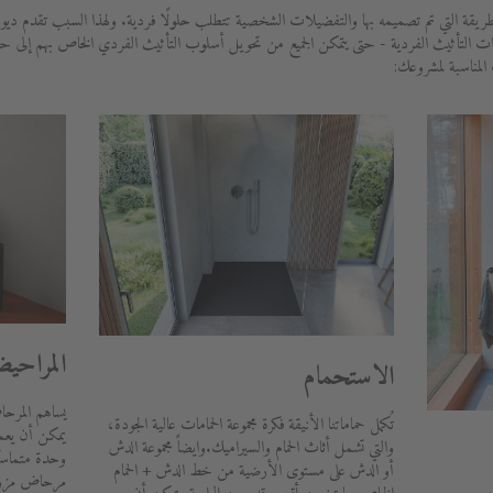
ريقة التي تم تصميمه بها والتفضيلات الشخصية تتطلب حلولًا فردية. ولهذا السبب تقدم ديو
ات التأثيث الفردية - حتى يتمكن الجميع من تحويل أسلوب التأثيث الفردي الخاص بهم إلى 
 المناسبة لمشروعك:
المراحي
الاستحمام
يساهم المرحا
تُكمل حماماتنا الأنيقة فكرة مجموعة الحمامات عالية الجودة،
يمكن أن يعمل 
والتي تشمل أثاث الحمام والسيراميك.وايضاً مجموعة الدش
وحدة متماسك
أو الدش على مستوى الأرضية من خط الدش + الحمام
مرحاض مزود 