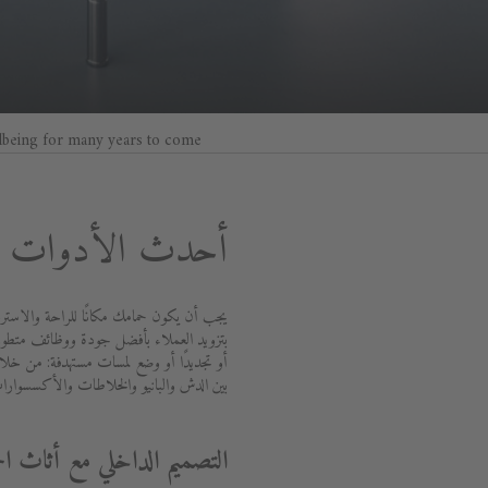
lbeing for many years to come.
أحدث الأدوات ال
يجب أن يكون حمامك مكانًا للراحة والاسترخ
أو تجديدًا أو وضع لمسات مستهدفة: من خلال
بين الدش والبانيو والخلاطات والأكسسوارا
التصميم الداخلي مع أثاث ال