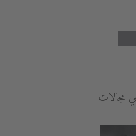
هي مجالات
مري