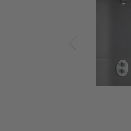
نحن نعتبر الحمام بمثابة مساحة معيشة حيث يمكنك شح
بطارياتك في الصباح والاستمتاع باستراحة مستحقة ف
المساء. تمثل أثاثات الحمام عالية الجودة وسيراميك الحمام س
الاستخدام، بالإضافة إلى المنتجات المعدنية المصبوبة 
الأكريليكية أقصى قدر من الرفاهية وجودة الحياة. ولهذ
السبب نسعى دائمًا إلى دمج أحدث التقنيات في سيرامي
الحمام وأثاث الحمام من ديورافيت وخلق مكان مريح فردي ف
كل حمام، في انسجام مع الطبيعة.