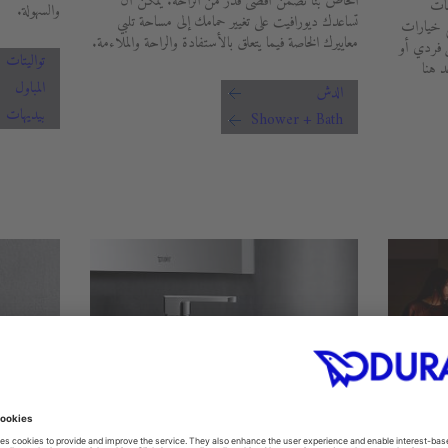
الخاص بنا تضمن أقصى قدر من الراحة. يمكن أن
مات
والسهولة.
تساعدك ديورافيت على تغيير حمامك إلى مساحة تلبي
ع خيارات
معاييرك الخاصة فيما يتعلق بالأستفادة والراحة والملاءمة.
ل فردي أو
تواليتات
 هنا
المباول
الدش
بيديهات
Shower + Bath