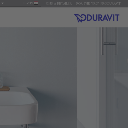
EGYPT
FIND A RETAILER
FOR THE 'PRO': PRO.DURAVIT