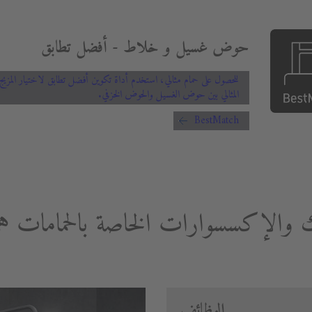
حوض غسيل و خلاط - أفضل تطابق
للحصول على حمام مثالي، استخدم أداة تكوين أفضل تطابق لاختيار المزيج
المثالي بين حوض الغسيل والحوض الخزفي.
BestMatch
ك والإكسسوارات الخاصة بالحمامات 
الوظائف