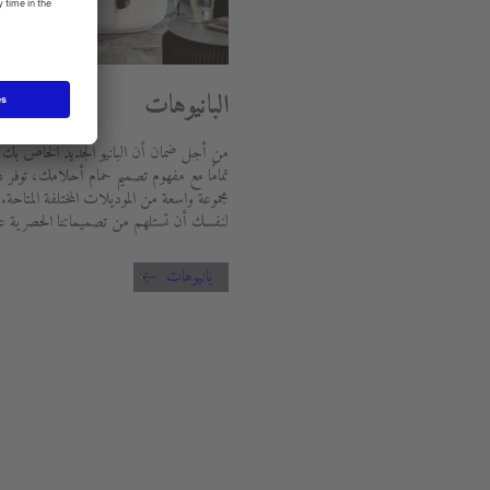
البانيوهات
من أجل ضمان أن البانيو الجديد الخاص بك
تمامًا مع مفهوم تصميم حمام أحلامك، توفر 
مجموعة واسعة من الموديلات المختلفة المتاحة.
لنفسك أن تستلهم من تصميماتنا الحصرية عال
بانيوهات