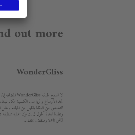
nd out more
WonderGliss
لا تسمح طبقة liss
تجد الأوساخ والرواسب الكلسية مكانا للبقاء
ونظيفا لفترة أطول لذلك فإن عملية تنظيفه تع
قماش ناعمة ومنظف مخفف.