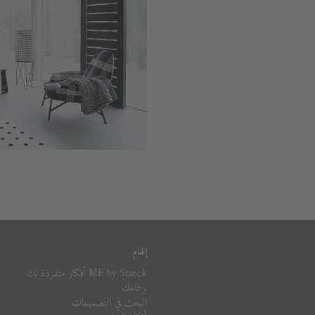
إلهام
ME by Starck أفكار متفردة لك
ولحمامك
البحث في التصميمات