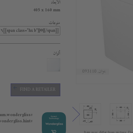
الأبعاد
405 x 160 mm
منوعات
ألوان
خزان, 093110
FIND A RETAILER
#general.premium.wondergliss
#general.premium.wondergliss.hint
Item may differ from picture. Dec