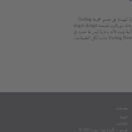
يُعد الشكل المتناغم والحواف الدقيقة هما الفكرة المهيمنة على تصميم مجموعة Darling
New، والذي يعتبرتصميما كلاسيكيا في مجموعات ديوراڨيت لمصممه sieger design.
 أنيقا يدوم للأبد وحرية ليس لها حدود في
تصميم حمامك. وهذا هو السبب الذي يجعل Darling New مناسبا لكل التطبيقات،
خدمات
صحافة
الخامات
تصميم ، تكنولوجيا، جودة 100%