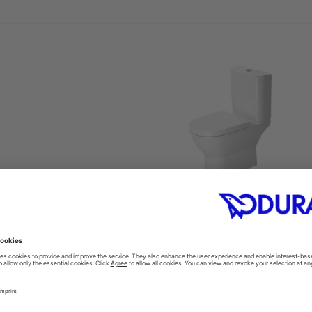
مرحاض
#214409
370 x 650 mm