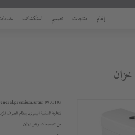
إلهام
منتجات
تصميم
استكشاف
خدمات
093110
#general.premium.artnr
للتغذية السفلية اليسرى, بنظام الصرف المز
من تصميمات زيجر ديزاين