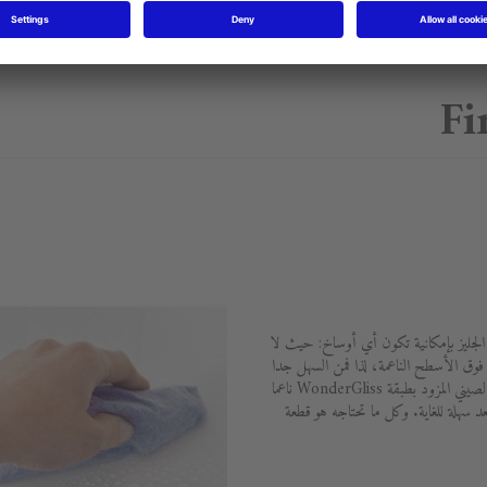
Fi
WonderG المضافة إلى الجليز بإمكانية تكون أي أوساخ: حيث لا
 فوق الأسطح الناعمة، لذا فمن السهل جدا
التخلص من البقايا بقليل من المياه. ويظل الصيني المزود بطبقة WonderGliss ناعما
د سهلة للغاية. وكل ما تحتاجه هو قطعة