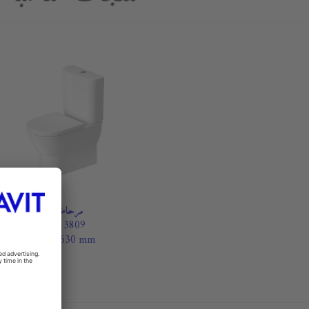
مرحاض
#213809
370 x 630 mm