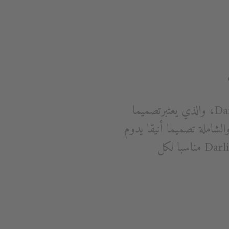
يُعد الشكل المتناغم والحواف الدقيقة هما الفكرة المهيمنة على تصميم مجموعة Darling New، والذي يعتبرتصميما
فر هذه المجموعة الكاملة والشاملة تصميما أنيقا يدوم
للأبد وحرية ليس لها حدود في تصميم حمامك. وهذا هو السبب الذي يجعل Darling New مناسبا لكل