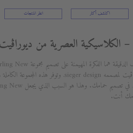
اكتشف أكثر
انظر المنتجات
كلاسيكيا في مجموعات ديوراڨيت لمصممه sieger design. وتو
امك أنت.