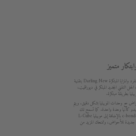
تقدم Darling New ، للذين يرغبون في التفرد والمزايا المبتكرة Darling New بتقنية
)، الحل التقني الجديد المبتكر في ديوراڨيت،
ليا بطريقة مبتكرة.
واض مع وحدات الموبيليا بشكل دقيق. ويتم
لتبدو كأنها وحدة واحدة. كما تسمح لك
أحواض Darling New المزودة بتقنية c-bonded بالإضافة إلى موبيليا L-Cube
Christi بإنشاء حلول جديدة للأحواض، وتمنحك المزيد من