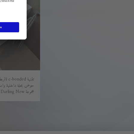
تقنية ed
حوض بحلة داخلية واسعة 
مجموعة Darling New من تصميم sieger design.