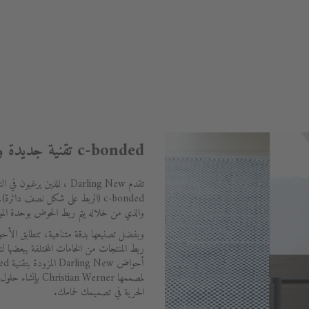
c-bonded تقنية جديدة وابتكار متميز
c-bonded (الربط على شكل نصف دائرة
والذي من خلاله يتم ربط الحوض بوحدة الموبي
وبفضل تصنيعها بدقة متناهية، تتطابق الأح
ربط المنتجات من الخامات المختلفة ببعضها 
لمصممها an Werner
الحرية في تصميمك لحمامك.