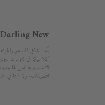
Darling New – الكلاسيكية العصرية من ديوراڨيت
التطبيقات، ولا سيما في حم