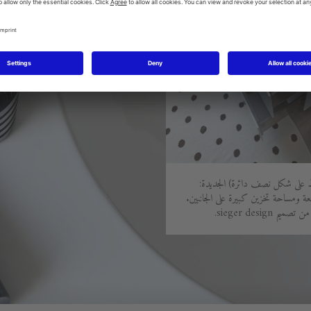
c-bond (الربط على شكل نصف دائرة) الجديدة:
ومساحة تخزين كبيرة على الجانبين.