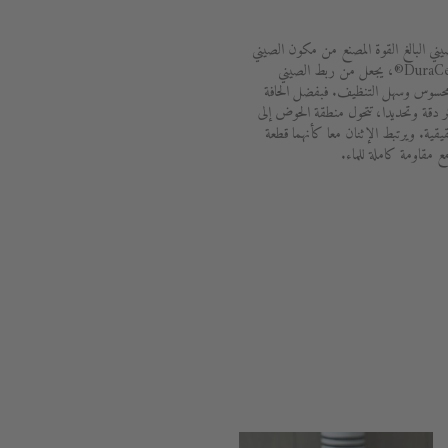
ي البالغ القوة المصنع من مكون الصيني
الجديد DuraCeram®، يجعل من ربط الصيني
ير محسوس وسهل التنظيف. فبفضل الحافة
ثر دقة وتحديدا، تتحول منطقة الحوض إلى
يقية. ويرتبط الإثنان معا كأنهما قطعة
ع مقاومة كاملة للماء.