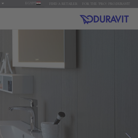
EGYPT
FIND A RETAILER
FOR THE 'PRO': PRO.DURAVIT