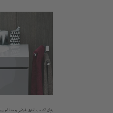
يخلق التناسب الدقيق للحوض ووحدة الموبيليا