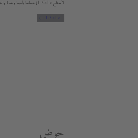
لأسطح L-Cube إحساسا بأنهما وحدة واحدة – وهذا هو النقاء في أفضل حالاته.
L-Cube
حوض