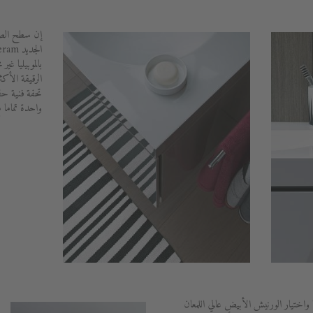
إن سطح الصين
بالموبيليا غ
الرقيقة الأك
تحفة فنية حق
واحدة تماما م
 واختيار الورنيش الأبيض عالي اللمعان