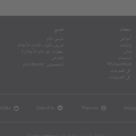
منتجات
تصميم
أحواض
تصميم الحمام
تواليتات
تعريف الخبراء لحمامات الأحلام
الدش
خطوات نحو حمام الأحلام 5
استحمام
المعارض
SensoWash®
للمتخصصين : pro.duravit
كل المجموعات
كل التصنيفات
uTube
Linked In
Pinterest
Instag