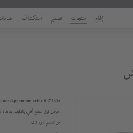
إلهام
منتجات
تصميم
استكشاف
خدمات
047262
#general.premium.artnr
حوض فوق سطح أفقي, بالفايظ, بقاعدة 
من تصميم ديورافيت