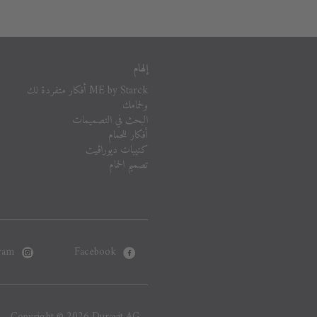
إلهام
ME by Starck أفكار متفردة لك
ولحمامك
البحث في التصميمات
أفكار للحمام
كتيبات ديوراڨيت
تصميم الحمام
ram
Facebook