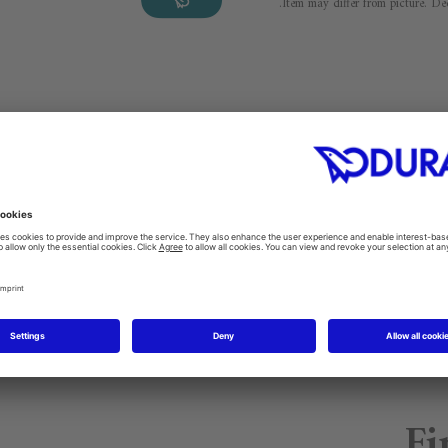
Item may differ from picture. Dec
Warran
تعليمات العناية
#general.premium.product.produravit
Fi