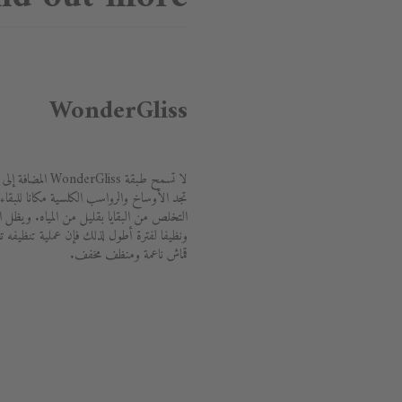
WonderGliss
لا تسمح طبقة liss
تجد الأوساخ والرواسب الكلسية مكانا للبقاء
ونظيفا لفترة أطول لذلك فإن عملية تنظيفه تع
قماش ناعمة ومنظف مخفف.