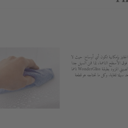
WonderG المضافة إلى الجليز بإمكانية تكون أي أوساخ: حيث لا
 فوق الأسطح الناعمة، لذا فمن السهل جدا
التخلص من البقايا بقليل من المياه. ويظل الصيني المزود بطبقة WonderGliss ناعما
د سهلة للغاية. وكل ما تحتاجه هو قطعة