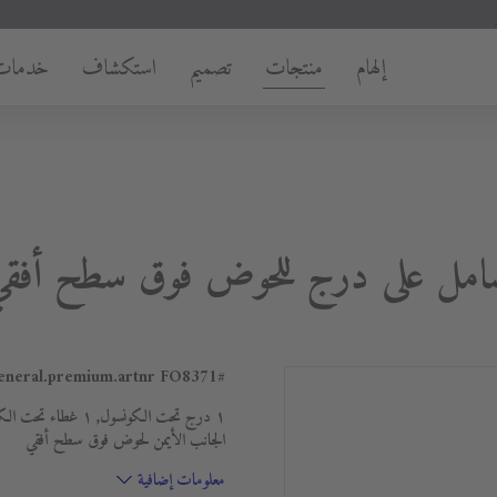
إلهام
منتجات
تصميم
استكشاف
خدمات
FO8371
#general.premium.artnr
الجانب الأيمن لحوض فوق سطح أفقي
معلومات إضافية