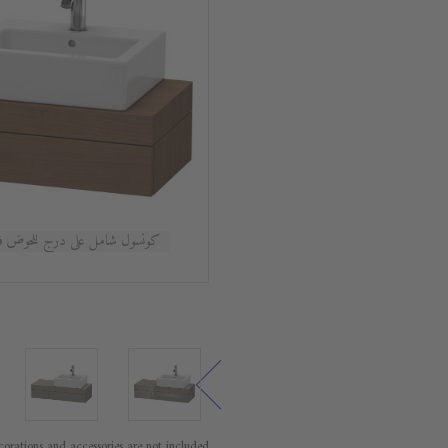
كونسول شامل على درج للحوض فوق سطح أ
orations and accessories are not included.