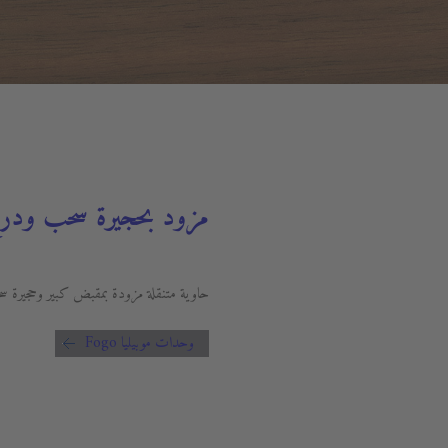
مزود بحجيرة سحب ودر
حاوية متنقلة مزودة بمقبض كبير وحجيرة س
وحدات موبيليا Fogo