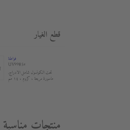
قطع الغيار
فواطة
#UV9985
تحت الكونسول شامل الادراج,
ماسورة مربعة ، كروم ، ١٤ مم
منتجات مناسبة