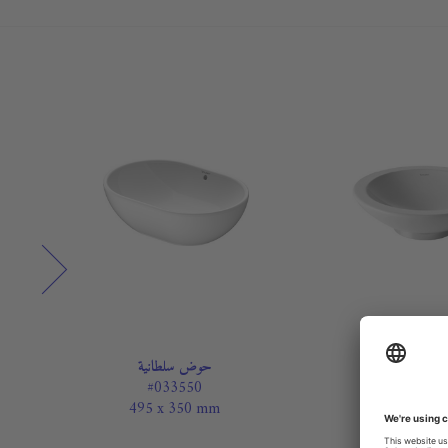
ض سلطانية
حوض سلطانية
#033550
#04514
495 x 350 mm
Ø 400 