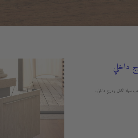
ج داخلي
حب سهلة الغلق ودرج داخلي.