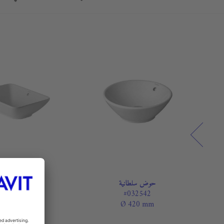
حوض سلطانية
حوض سلطاني
#033452
#032542
0 x 420 mm
Ø 420 mm