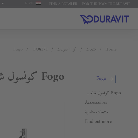
EGYPT
FIND A RETAILER
FOR THE 'PRO': PRO.DURAVIT
Home
منتجات
كل المجموعات
FO8371
Fogo
Fogo كونسول شامل على درج للحوض فوق سطح أفقي
Fogo
Fogo كونسول شامل على درج للحوض فوق سطح أفقي
Accessoires
منتجات مناسبة
Find out more