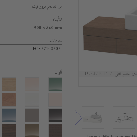
من تصميم ديورافيت
الأبعاد
900 x 360 mm
منوعات
ألوان
فقي, FO837101313
Item may differ from picture. Dec