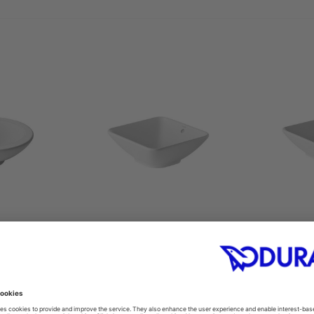
ة
حوض سلطانية
حو
0
#033342
mm
420 x 420 mm
55