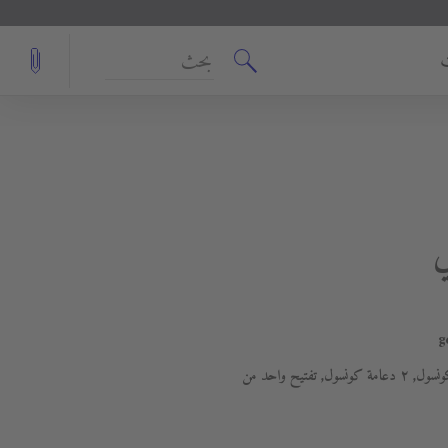
بحث
١ درج تحت الكونسول, ١ غطاء تحت الكونسول, ٢ دعامة كونسول, تفتيح واحد من