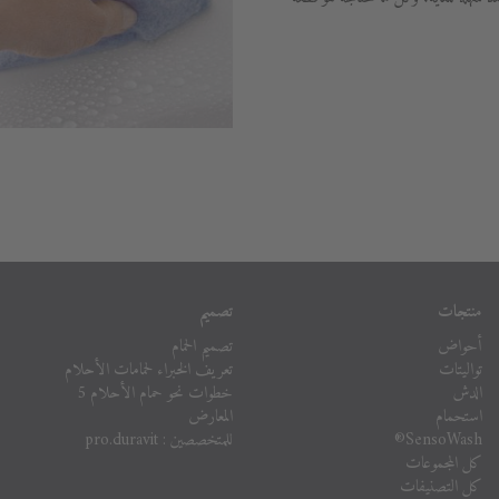
منتجات
تصميم
أحواض
تصميم الحمام
تواليتات
تعريف الخبراء لحمامات الأحلام
الدش
خطوات نحو حمام الأحلام 5
استحمام
المعارض
SensoWash®
للمتخصصين : pro.duravit
كل المجموعات
كل التصنيفات