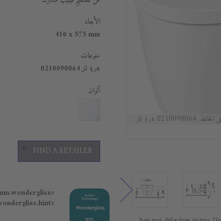
من تصميم فيليب شتارك
الأبعاد
410 x 575 mm
منوعات
٤٫٥ لتر 0210090064
ألوان
0210090 ٤٫٥ لتر
FIND A RETAILER
#general.premium.wondergliss
#general.premium.wondergliss.hint
Item may differ from picture. Dec