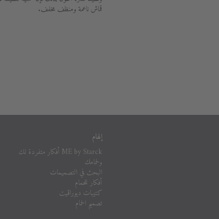
قماش ناعمة ومنظف مخفف.
إلهام
ME by Starck أفكار متفردة لك
ولحمامك
البحث في التصميمات
أفكار للحمام
كتيبات ديوراڨيت
تصميم الحمام