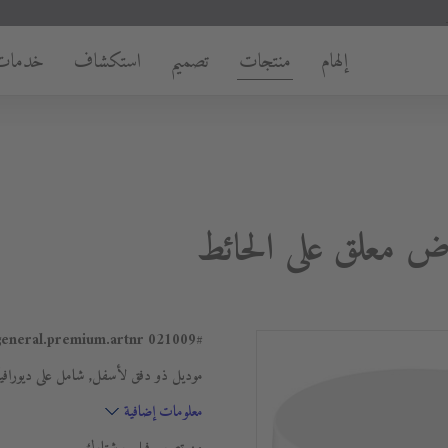
إلهام
منتجات
تصميم
استكشاف
خدمات
021009
#general.premium.artnr
موديل ذو دفق لأسفل, شامل على ديوراف
معلومات إضافية