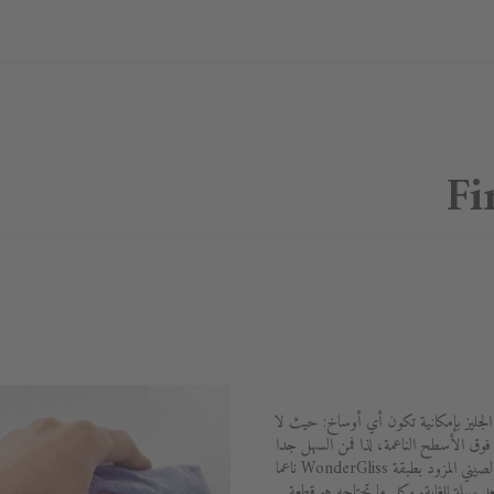
Fi
WonderG المضافة إلى الجليز بإمكانية تكون أي أوساخ: حيث لا
 فوق الأسطح الناعمة، لذا فمن السهل جدا
التخلص من البقايا بقليل من المياه. ويظل الصيني المزود بطبقة WonderGliss ناعما
د سهلة للغاية. وكل ما تحتاجه هو قطعة