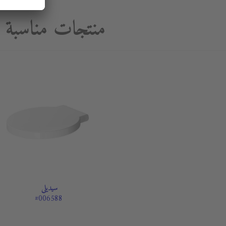
منتجات مناسبة
سيديلي
#006588