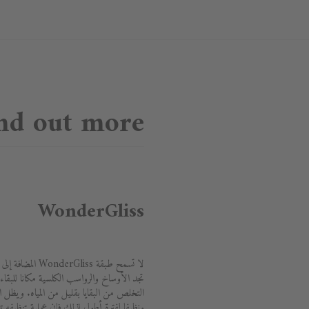
nd out more
WonderGliss
لا تسمح طبقة liss
تجد الأوساخ والرواسب الكلسية مكانا للبقاء
ونظيفا لفترة أطول لذلك فإن عملية تنظيفه تع