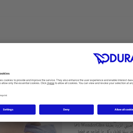
Fi
WonderG المضافة إلى الجليز بإمكانية تكون أي أوساخ: حيث لا
 فوق الأسطح الناعمة، لذا فمن السهل جدا
التخلص من البقايا بقليل من المياه. ويظل الصيني المزود بطبقة WonderGliss ناعما
د سهلة للغاية. وكل ما تحتاجه هو قطعة