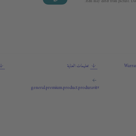
Item may differ from picture. Dec
Warran
تعليمات العناية
#general.premium.product.produravit