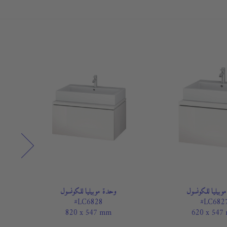
وبيليا للكونسول
وحدة موبيليا للكونسول
#LC6828
#LC682
820 x 547 mm
620 x 547