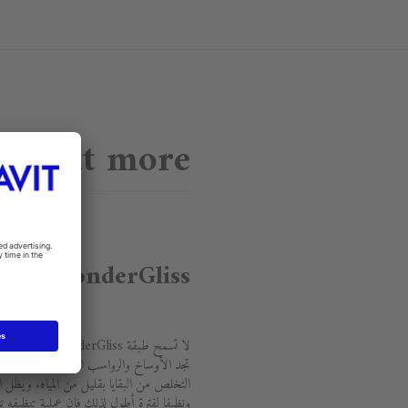
nd out more
WonderGliss
لا تسمح طبقة liss
تجد الأوساخ والرواسب الكلسية مكانا للبقاء
ونظيفا لفترة أطول لذلك فإن عملية تنظيفه تع