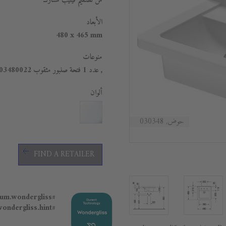
من تصميم فيليب شتارك
الأبعاد
480 x 465 mm
منوعات
, عدد 1 فتحة صنبور مثقوب 0303480022
ألوان
حوض, 030348
FIND A RETAILER
#general.premium.wondergliss
#general.premium.wondergliss.hint