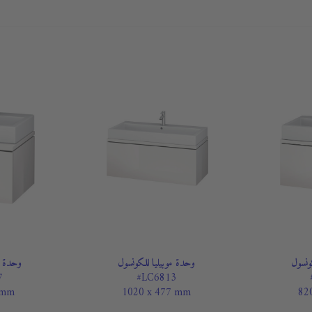
ونسول
وحدة موبيليا للكونسول
وحدة م
7
#LC6813
 mm
1020 x 477 mm
82