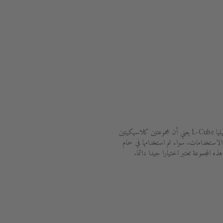
إن مزج منتجات الصيني Starck 3 مع موبيليا L-Cube يعني أن مجموعتين كلاسيكيتين
لاستخدامات. سواء تم استخدامها في حمام
 المجموعة تعتبر اختيارا جيدا دائما.