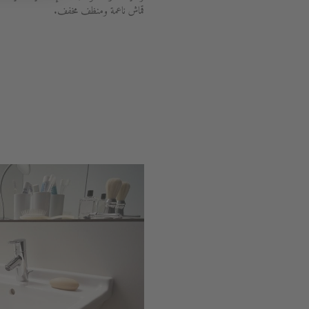
قماش ناعمة ومنظف مخفف.