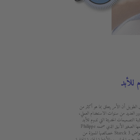
 للأبد
ى الطويل أن الأمر يتعلق بما هو أكثر من
ور العديد من سنوات الاستخدام العملي،
 النجاح ومواكبة التصميمات الحديثة التي تدوم للأبد
ومدى الاستدامة الكبيرة التي يتميز بها تصميمها الصغير الأنيق الذي صممه Philippe
Starck بالاشتراك مع ديورافيت. تستمد أحواض Starck 3 خصائصها المميزة من
ى جميع الجوانب، والأغطية الجانبية الخلفية