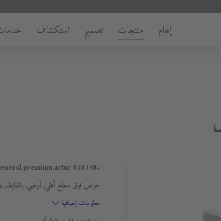
إلهام
منتجات
تصميم
استكشاف
خدمات
030348
#general.premium.artnr
حوض فوق سطح أفقي, أرضي, بالفايظ, ب
معلومات إضافية