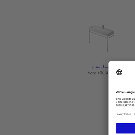
كونسول معدن
Vero #003074