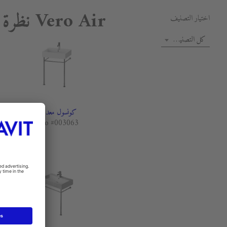
Vero Air نظرة عامة على المنتج
اختيار التصنيف
كل التصنيفات
كونسول معدن
Vero #003063