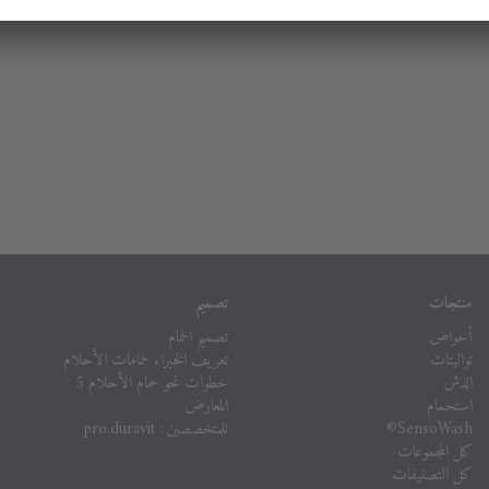
منتجات
تصميم
أحواض
تصميم الحمام
تواليتات
تعريف الخبراء لحمامات الأحلام
الدش
خطوات نحو حمام الأحلام 5
استحمام
المعارض
SensoWash®
للمتخصصين : pro.duravit
كل المجموعات
كل التصنيفات