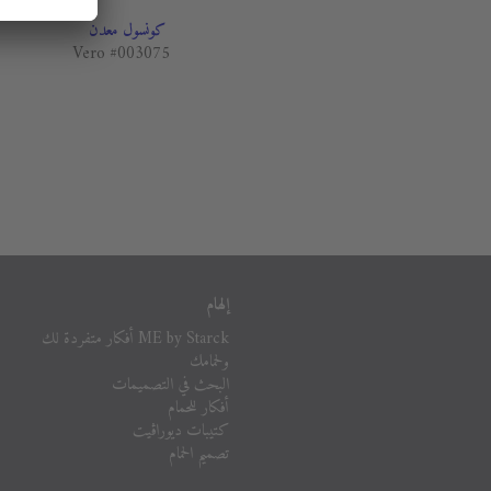
كونسول معدن
Vero #003075
إلهام
ME by Starck أفكار متفردة لك
ولحمامك
البحث في التصميمات
أفكار للحمام
كتيبات ديوراڨيت
تصميم الحمام