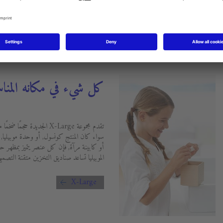
كل شيء في مكانه المن
تقدم مجموعة X-Large الجدي
سواء كان المنتج كونسول, أو وحدة موبيليا,
أو كابينة مرآة, فإن كل عنصر يتميز بمظهر ح
الموبيليا تساعد صناديق التخزين متقنة التصمي
X-Large