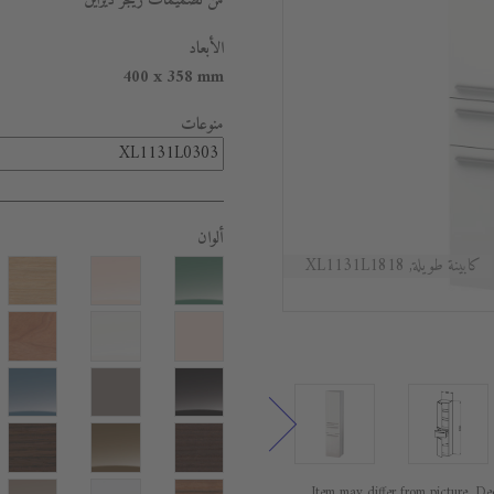
من تصميمات زيجر ديزاين
الأبعاد
400 x 358 mm
منوعات
ألوان
كابينة طويلة, XL1131L1818
Item may differ from picture. Dec