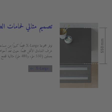
تصميم مثالي لحمامات ال
توفر مجموعة X-Large حجمًا 
غرف الفنادق الأقل حجمًا: حيث تُعد أحواض 
بعمقين (550 ملم، و480 ملم) مثالية للجمع بين مجموعة كبيرة جدًا من الأحواض
X-Large