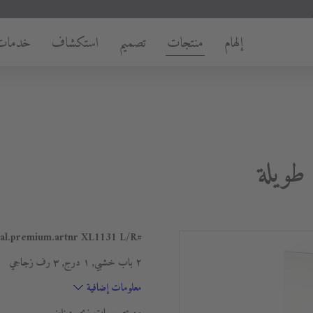
إلهام
منتجات
تصميم
استكشاف
خدمات
XL1131 L/R
#general.premium.artnr
٢ باب خشبي, ١ درج, ٣ رف زجاجي
معلومات إضافية