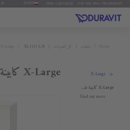
EGYPT
FIND A RETAILER
FOR THE 'PRO': PRO.DURAVIT
Home
منتجات
كل المجموعات
XL1131 L/R
X-Large
X-Large كابينة طويلة
X-Large
X-Large كابينة طويلة
Find out more