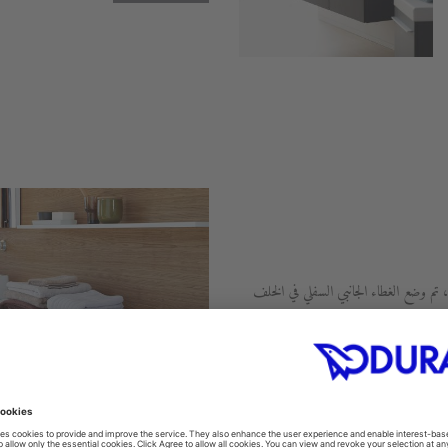
ول المسطح تمامًا (12 + 12 ملم)، تم وضع الغطاء الجانبي السفلي في الخلف
وتتوفر أيضًا بدون وجود أي فواصل وبأطوال مختلفة تتراوح ما بين 800 ملم و2000