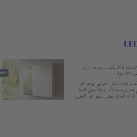
تتميز كابينة المرآة الواسعة بتقنية LED (تبلغ الإضاءة 300 لكس، ودرجة حرارة
لقابلة للخفت بشكل اختياري. يوجد حجم
 عصري يدوم للأبد: وبهذا تسجل مجموعة