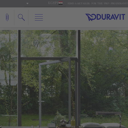
EGYPT
FIND A RETAILER
FOR THE 'PRO': PRO.DURAVIT