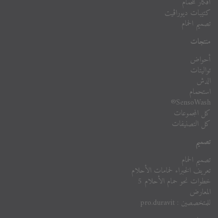
أفكار للحمام
كتيبات ديوراڨيت
تصميم الحمام
منتجات
أحواض
تواليتات
الدش
استحمام
SensoWash®
كل المجموعات
كل التصنيفات
تصميم
تصميم الحمام
تعريف الخبراء لحمامات الأحلام
خطوات نحو حمام الأحلام 5
المعارض
للمتخصصين : pro.duravit