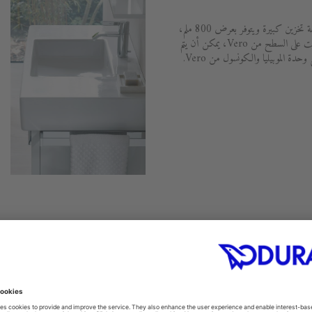
يوفر حوض الموبيليا الواسع من Vero مساحة تخزين كبيرة ويتوفر بعرض 800 ملم،
و1000 ملم، و1200 ملم. مثل الحوض المثبت على السطح من Vero، يمكن أن يتم
حدة الموبيليا والكونسول من Vero.
كروم وسيفون مجهز. يمكن ضبط ارتفاعه ومزود