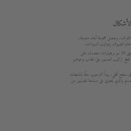
الأشكال
الغرف، وبفضل مجموعة أبعاد متنوعة،
حمام الضيوف وتواليت السيدات.
يتوفر الحوض بعرض يتراوح ما بين 25 سم حتى 50 سم وبخيارات متعددة، مثل
يت قطع تركيب الصنبور على الجانب وحوض
ق سطح أفقي، يبدأ الترحيب حقًا بالمنتجات
ستوٍ والذي يحتوي على مساحة للصنبور من