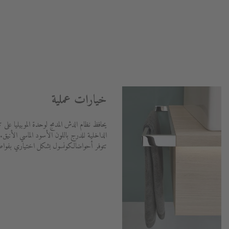
خيارات عملية
يحافظ نظام الدش المدمج لوحدة الموبيليا عل
الداخلية للدرج باللون الأسود الماسي الأنيق.
تتوفر أحواضالكونسول بشكل اختياري بفواطة