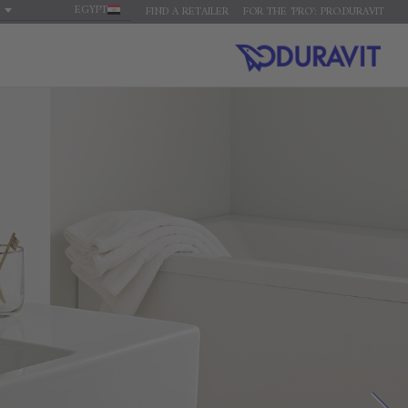
EGYPT
FIND A RETAILER
FOR THE 'PRO': PRO.DURAVIT