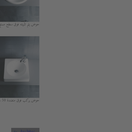
حوض يتم تثبيته فوق سطح مستوٍ
حوض يُركب فوق منضدة 50 سم.
Architec