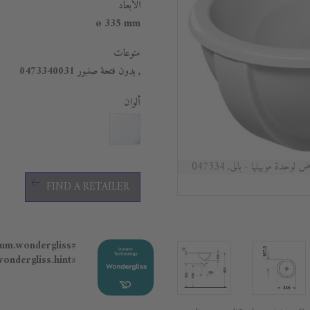
الأبعاد
ø 335 mm
منوعات
, بدون فتحة صنبور 0473340031
ألوان
لوحدة موبيليا - بالى, 047334
FIND A RETAILER
#general.premium.wondergliss
#general.premium.wondergliss.hint