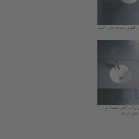
 القطري: مساحة تخزين عملية.
يُركب أسفل منضدة مع
صنبور مدمجة.