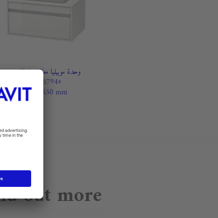
وحدة موبيليا معلقة على ال...
#KT6794
800 x 550 mm
nd out more