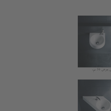
رض 36 سم.