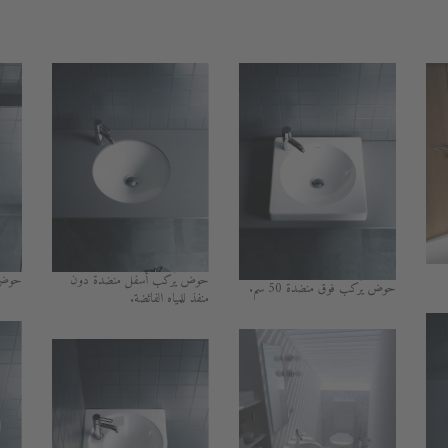
حوض يُركب أسفل منضدة دون
حوض بع
حوض يُركب فوق منضدة 50 سم.
منفذ للمياه الفائضة.