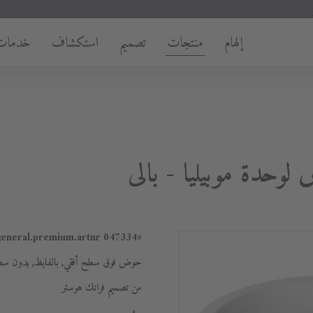
إلهام
منتجات
تصميم
استكشاف
خدمات
047334
#general.premium.artnr
حوض فوق سطح أفقي, بالفايظ, بدون سطح ل
من تصميم فرانك هوستر