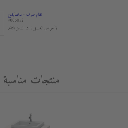
نظام صرف - ضغط/فتح
#005052
لأحواض الغسيل ذات التدفق الزائد
منتجات مناسبة