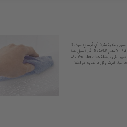
WonderG المضافة إلى الجليز بإمكانية تكون أي أوساخ: حيث لا
 فوق الأسطح الناعمة، لذا فمن السهل جدا
التخلص من البقايا بقليل من المياه. ويظل الصيني المزود بطبقة WonderGliss ناعما
د سهلة للغاية. وكل ما تحتاجه هو قطعة