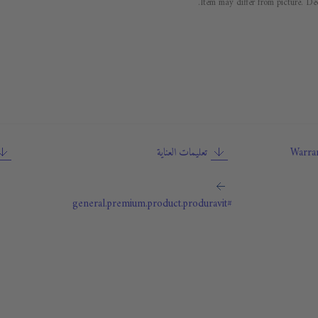
Item may differ from picture. Dec
Warran
تعليمات العناية
#general.premium.product.produravit