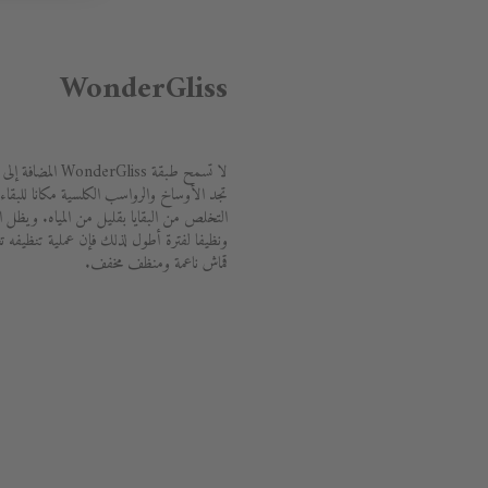
WonderGliss
لا تسمح طبقة liss
تجد الأوساخ والرواسب الكلسية مكانا للبقاء
ونظيفا لفترة أطول لذلك فإن عملية تنظيفه تع
قماش ناعمة ومنظف مخفف.