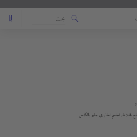
بحث
لخلاط, الجسم الخارجي جليز بالكامل