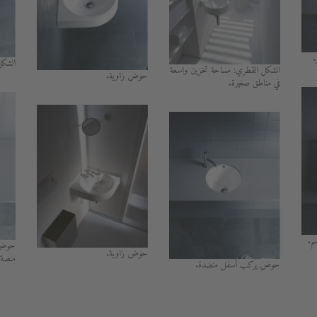
.
الشكل
الشكل القطري: مساحة تخزين واسعة
حوض زاوية.
في مناطق صغيرة.
حوض 
حوض زاوية.
منصة 
حوض يُركب أسفل منضدة.