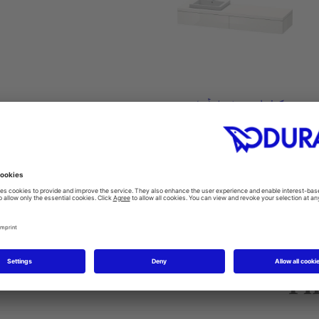
كونسول مشتمل على أدرا...
#DL6892 L/R
1800 x 565 mm
Fi