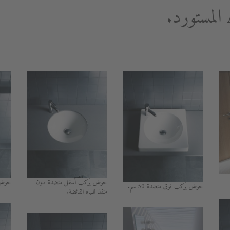
حوض يُركب أسفل منضدة دون
حوض بع
حوض يُركب فوق منضدة 50 سم.
منفذ للمياه الفائضة.