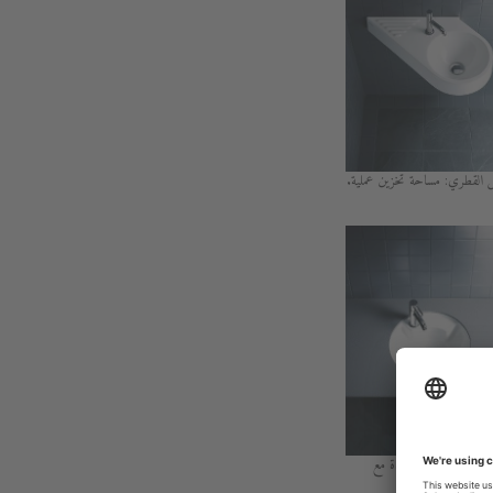
 القطري: مساحة تخزين عملية.
يُركب أسفل منضدة مع
صنبور مدمجة.