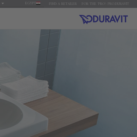
EGYPT
FIND A RETAILER
FOR THE 'PRO': PRO.DURAVIT