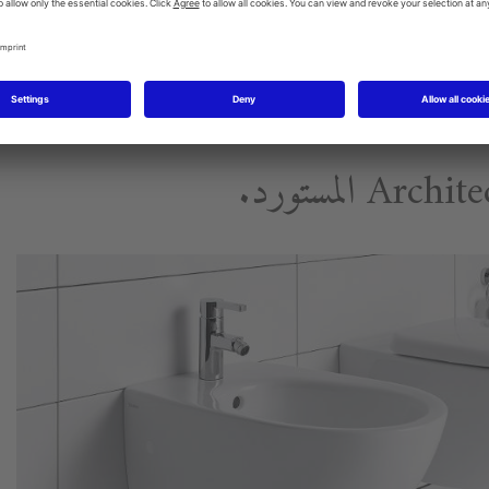
حوض يُركب أسفل منضدة.