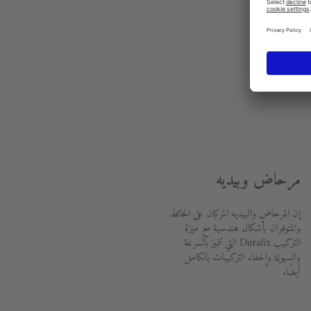
مرحاض وبيديه
إن المرحاض والبيديه المركبان على الحائط
والمتوفران بأشكال هندسية مع ميزة
التركيب Durafix التي تتميز بالسرعة
والسهولة وإخفاء التركيبات بالكامل
أيضًا.