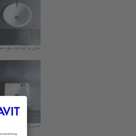
حوض يتم تثبيته فوق سطح مستوٍ
حوض يُركب فوق منضدة 50 سم.