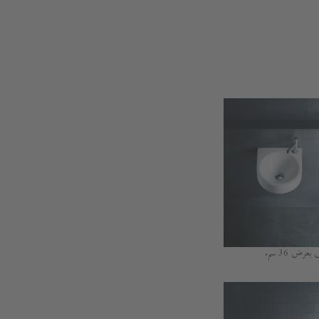
رض 36 سم.