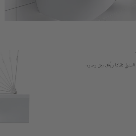
ديلي تلقائيا ويُغلق برفق وهدوء.