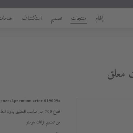
إلهام
منتجات
تصميم
استكشاف
خدمات
019009
#general.premium.artnr
قطاع 700 مم, مناسب للتطبيق بدون الحاجز, موديل ذو دفق لأسفل
من تصميم فرانك هوستر