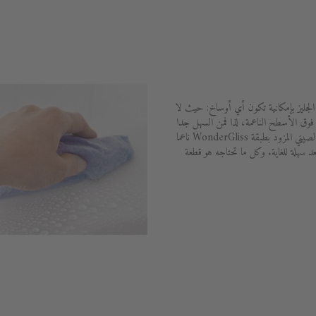
WonderG المضافة إلى الجليز بإمكانية تكون أي أوساخ: حيث لا
 فوق الأسطح الناعمة، لذا فمن السهل جدا
التخلص من البقايا بقليل من المياه. ويظل الصيني المزود بطبقة WonderGliss ناعما
د سهلة للغاية. وكل ما تحتاجه هو قطعة