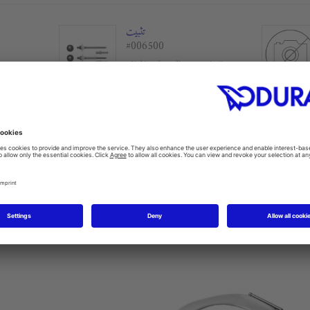
تثبيت
#006500
للمراحيض والبيديهات المعلقة