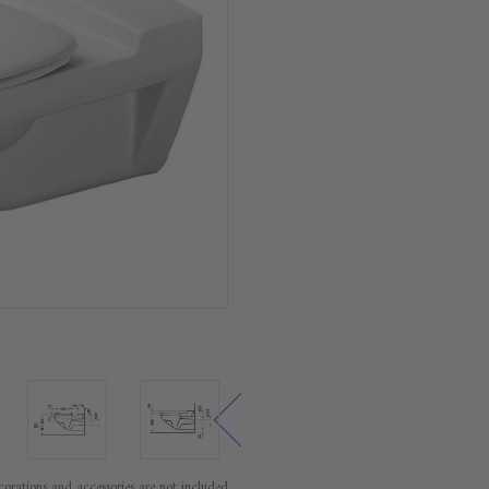
orations and accessories are not included.