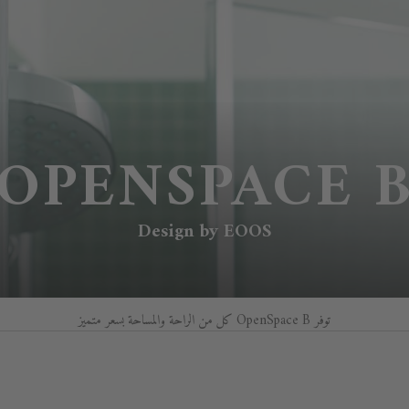
OPENSPACE 
Design by EOOS
توفر OpenSpace B كل من الراحة والمساحة بسعر متميز