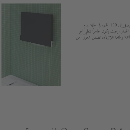
مقعد الاستحمام الأنيق يمكنه أن يتحمل ما يصل إلى 150 كجم. في حالة عدم
لجدار، بحيث يكون جاهزًا للطي نحو
مة ومانعة للإنزلاق تضمن شعورًا آمن