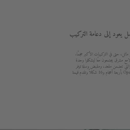
ضل يعود إلى دعامة التركيب
 مائل، حتى في التركيبات الأكبر حجمًا.
ع مشرق يجتمعون معًا ليشكلوا وحدة
OpenSpace الجديدة، والتي تتضمن مقعد، ومقبض وسلة توفر
المزيد من الشعور بالراحة. تتوفر OpenSpace B بأربعة أحجام و16 شكلاً وتقدم قيمة