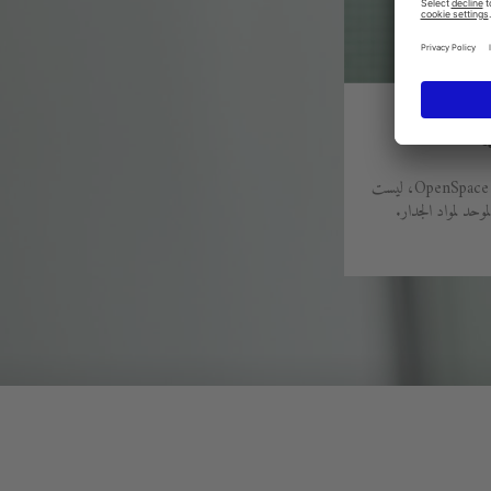
ة
بفضل دعامة التركيب الجديدة الثابتة OpenSpace B، ليست
وحد لمواد الجدار.