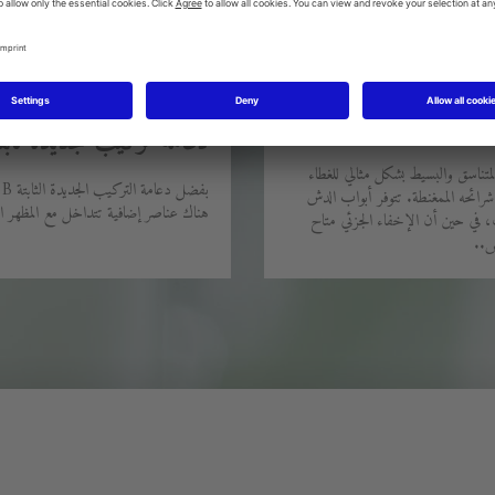
دعامة تركيب جديدة ثابت
مغنطة
متناسق والبسيط بشكل مثالي للغطاء
شرائحه الممغنطة. تتوفر أبواب الدش
هناك عناصر إضافية تتداخل مع المظهر الم
ي حين أن الإخفاء الجزئي متاح
س..