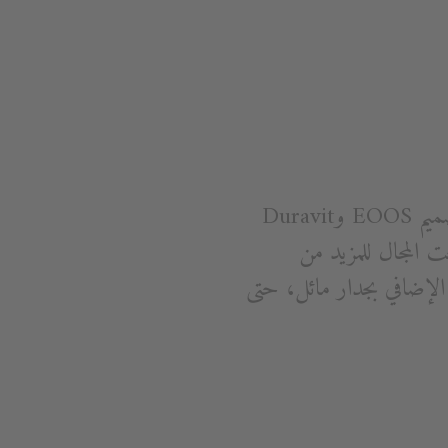
بدلاً من شغل مساحة قيمة، يمكن طيها مرة أخرى إلى الحائط بسهولة. قامت مجموعة تصميم EOOS وDuravit
التالي من خلال OpenSpace B، والتي أفسحت المجال للمزيد من
الإضافي بجدار مائل، حتى