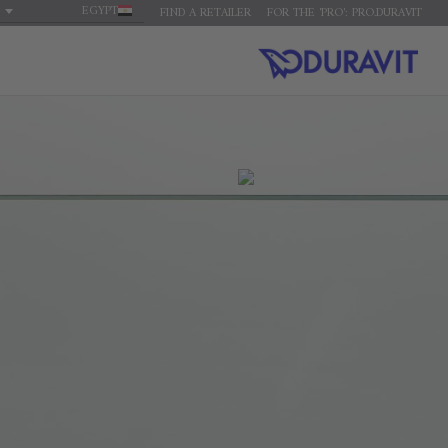
EGYPT
FIND A RETAILER
FOR THE 'PRO': PRO.DURAVIT