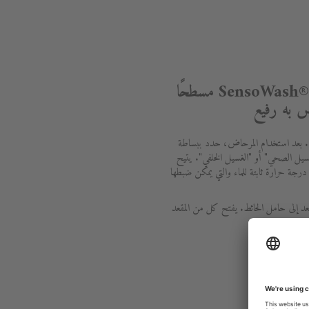
يعد مقعد المرحاض SensoWash® Slim مسطحًا
ص به رفيع
ف. بعد استخدام المرحاض، حدد ببساطة
غسيل الصحي" أو "الغسيل الخلفي". يتيح
ى درجة حرارة ثابتة للماء والتي يمكن ضبطها
بعد إلى حامل الحائط. يفتح كل من المقعد
زة الإقفال السلس.