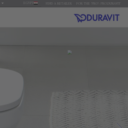
EGYPT
FIND A RETAILER
FOR THE 'PRO': PRO.DURAVIT