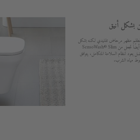
 بشكل أنيق
نح الطقم مظهر مرحاض تقليدي لكنه بشكل
أنيق. البساطة والعملية المدهشة في التشغيل أيضًا تجعل من SensoWash® Slim
فضل يعود لنظام السلامة المتكامل، يتوافق