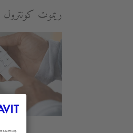
ريموت كونترول ر