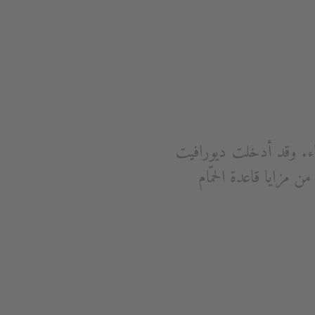
بالماء. وقد أدخلت ديورافيت
عد الحمام بالشطاف. SensoWash® Slim تقدم كل من مزايا قاعدة الحمّام