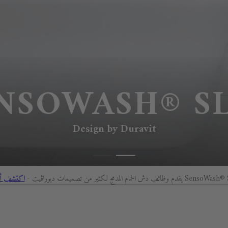
NSOWASH® S
Design by Duravit
يقدم وظائف دش الحمام المدمج لكثير من تصميمات ديوراڨيت -
اكتشف أك