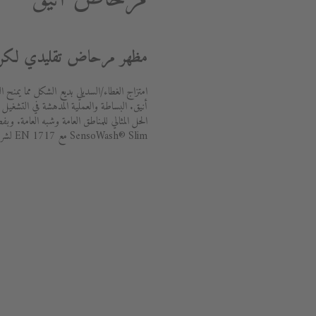
مظهر مرحاض تقليدي لكن
امتزاج الغطاء/السديلي بديع الشكل مما يم
الحل المثالي للمناطق العامة وشبه العامة. وب
SensoWash® Slim مع EN 1717 لشروط مياه الشرب.