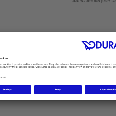
Item may differ from picture. Dec
Warran
تعليمات العناية
#general.premium.product.produravit