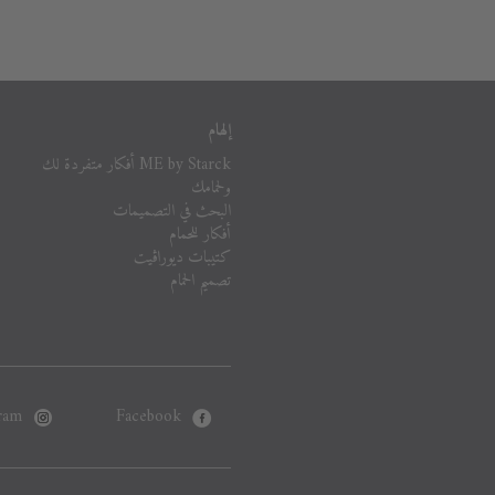
إلهام
ME by Starck أفكار متفردة لك
ولحمامك
البحث في التصميمات
أفكار للحمام
كتيبات ديوراڨيت
تصميم الحمام
ram
Facebook