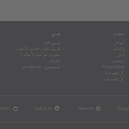
منتجات
تصميم
أحواض
تصميم الحمام
تواليتات
تعريف الخبراء لحمامات الأحلام
الدش
خطوات نحو حمام الأحلام 5
استحمام
المعارض
SensoWash®
للمتخصصين : pro.duravit
كل المجموعات
كل التصنيفات
uTube
Linked In
Pinterest
Instag