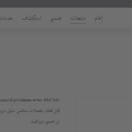
إلهام
منتجات
تصميم
استكشاف
خدمات
006769
#general.premium.artnr
قابل للفك, مفصلات ستانلس ستيل, مزود ب
من تصميم ديورافيت