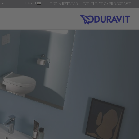
EGYPT
FIND A RETAILER
FOR THE 'PRO': PRO.DURAVIT