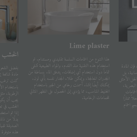
Lime plaster
الخشب
هذا التنوع من الحمامات السلسة تقليدي ومستدام. تم
استخدام هذه التقنية منذ القدم، والمواد الطبيعية تشفى
إن المادة
بفضل الشعور 
تماماً دون استخدام أي إضافات. يتدفق الماء ببساطة من
سانية، بل
مادة شائعة ي
الجدران المعالجة، ويمكن طلاء الجدار نفسه بأي لون.
لحل الأمثل
كنت ترغب ف
يمكنك أيضًا إنشاء أسمنت رخامي من الجير باستخدام
البصرية،
باستخدام ال
الخليط المناسب، مما يؤدي إلى الحصول على المظهر المثالي
الحمامات
الرطوبة، مث
للحمامات الرخامية.
ً ممتازًا
يجب أن يكون
م الحمام
الخشب في ت
إذا تم استخدا
بدلًا من ذلك
الصديقة للمي
هذه متوفرة 