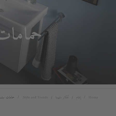
حمامات
Home
إلهام
أفكار ملهمة
Style and Trends.
حمامات سلسة