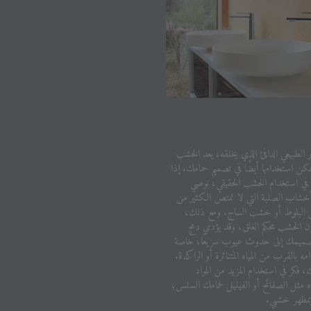
الطبيعي الدافئ الذي يخلقه، يعد الخشب
مكن استخدامها أيضًا في تصميم حمامك. إذا
ي استخدام الخشب الحقيقي، نوصي
أخشاب الصلبة التي لا تمتص الكثير من
ل البلوط أو خشب الساج. ومع ذلك،
 الخشب محكم الغلق، وقد يؤدي دمج
صميمك إلى حدوث عيوب سريعًا، خاصة
مه بالقرب من المياه المتناثرة أو الراكدة.
، فكر في استخدام المزيد من المواد
اه مثل الصفائح أو الفينيل لحمامك السلس؛
بمظهر خشبي.